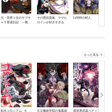
元・世界１位のサブキ
その悪役貴族、ママヒ
LV999の村人
ャラ育成日記 ～廃プ
ロインが好きすぎる
レイヤー、異世界を攻
略中！～
もっと見る
転生コロシアム 6
王立魔術学院の鬼畜講
異世界武器ペディア