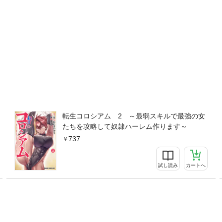
転生コロシアム 2 ～最弱スキルで最強の女
たちを攻略して奴隷ハーレム作ります～
737
試し読み
カートへ