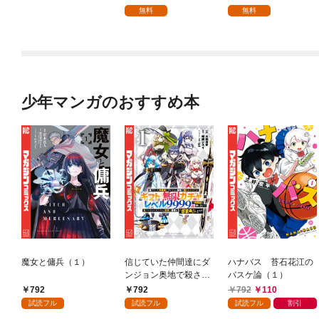
を頑張ります！【分冊
無料
無料
版】 1
少年マンガのおすすめ本
魔女と傭兵（１）
信じていた仲間達にダ
ハナバス 苔石花江の
ンジョン奥地で殺され
バスケ論（１）
かけたがギフト『無限
792
792
792
110
ガチャ』でレベル９９
試読フル
試読フル
試読フル
割引
９９の仲間達を手に入