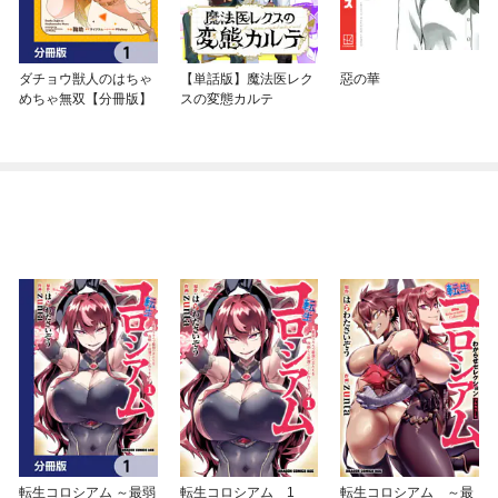
ダチョウ獣人のはちゃ
【単話版】魔法医レク
惡の華
めちゃ無双【分冊版】
スの変態カルテ
転生コロシアム ～最弱
転生コロシアム 1
転生コロシアム ～最