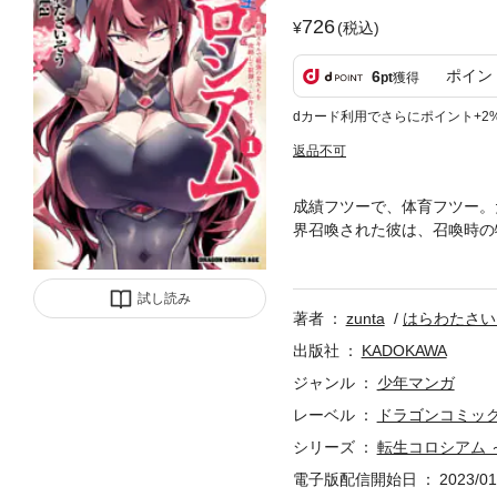
726
(税込)
ポイン
6
pt
獲得
dカード利用でさらにポイント+2
返品不可
成績フツーで、体育フツー。
界召喚された彼は、召喚時の
ャラの能力じゃん…！」と喜
だったようで見鏡を召喚した
試し読み
れるという、最悪のバトルコ
著者
zunta
はらわたさい
ぶち込まれた見鏡。しかし、
み、そしてコロシアムのルー
出版社
KADOKAWA
く。誰もがゴミだと馬鹿にす
ジャンル
少年マンガ
を開ける！
レーベル
ドラゴンコミッ
シリーズ
転生コロシアム
電子版配信開始日
2023/01