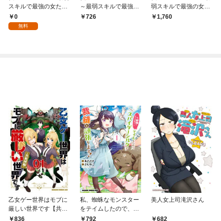
スキルで最強の女たち
～最弱スキルで最強の
弱スキルで最強の女た
を攻略して奴隷ハーレ
女たちを攻略して奴隷
ちを攻略して奴隷ハー
0
726
1,760
ム作ります～【分冊
ハーレム作ります～
レム作ります～ わか
無料
版】 1
らせセレクション フ
ルカラー版
乙女ゲー世界はモブに
私、蜘蛛なモンスター
美人女上司滝沢さん
厳しい世界です【共和
をテイムしたので、ス
国編】 ０１
パイダーシルクで裁縫
836
792
682