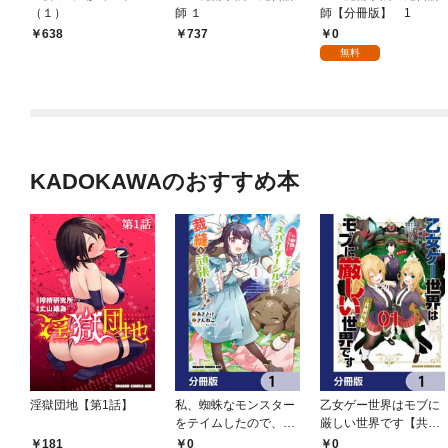
（１）
師 １
師【分冊版】 1
0
638
737
無料
KADOKAWAのおすすめ本
淫獄団地【第1話】
私、蜘蛛なモンスター
乙女ゲー世界はモブに
をテイムしたので、ス
厳しい世界です【共和
パイダーシルクで裁縫
国編】【分冊版】 1
0
0
181