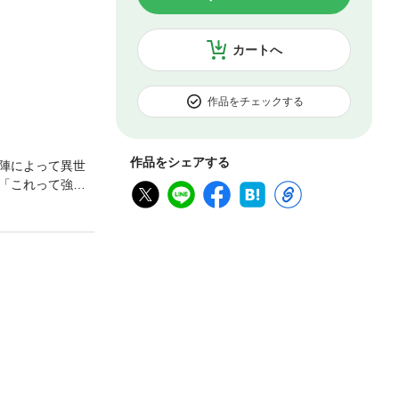
カートへ
作品をチェックする
作品をシェアする
陣によって異世
「これって強キ
のお荷物スキル
たら種付けをさ
を待つべく牢に
の世界の仕組
事実”にたどり着
ストーリーが幕