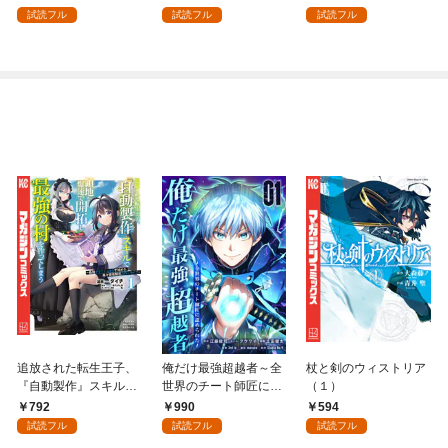
を頑張ります！ 1
試読フル
試読フル
試読フル
追放された転生王子、
俺だけ最強超越者～全
杖と剣のウィストリア
『自動製作』スキルで
世界のチート師匠に認
（１）
領地を爆速で開拓し最
められた～【単行本】
792
990
594
強の村を作ってしまう
（１）
試読フル
試読フル
試読フル
～最強クラフトスキル