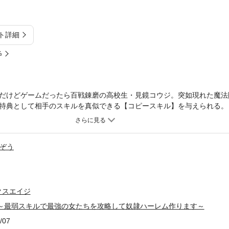
ト詳細
%
だけどゲームだったら百戦錬磨の高校生・見鏡コウジ。突如現れた魔法
特典として相手のスキルを真似できる【コピースキル】を与えられる。
ぶ見鏡だったが、この世界にとってコピースキルは、どうやらゴミ同然
神官長・ザイードによって捨てられ、剣闘奴隷堕ちしてしまう。敗北し
ロシアムに身を投じることになり戦慄と絶望に苛まれながら、その戦い
ぞう
そこで同部屋になった同じ剣闘奴隷の少女・ズールとの出会いによりこ
ルを知った時、コピースキル一つで剣闘生活を勝ち抜いていける、ある“
る最弱スキルで最強の女たちを無双していく、見鏡コウジの成り上がり
クスエイジ
 ～最弱スキルで最強の女たちを攻略して奴隷ハーレム作ります～
/07