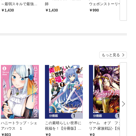
～最弱スキルで最強の
師
ウェポンストーリーズ
女たちを攻略して奴隷
1,430
1,430
990
ハーレム作ります～
イラスト集つき特装版
もっと見る
ハニートラップ・シェ
この素晴らしい世界に
ゲーム オブ ファミ
アハウス １
祝福を！【分冊版】
リア-家族戦記-【分冊
イ
1
版】 1
803
0
0