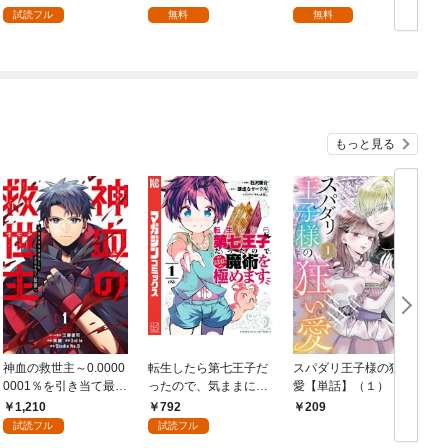
試読フル
無料
無料
もっと見る
神血の救世主～0.0000
転生したら第七王子だ
スパダリ王子様の狂い
0001％を引き当て最強
ったので、気ままに魔
愛【単話】（１）
へ～【電子書籍特典
術を極めます（１）
1,210
792
209
付】（１）
試読フル
試読フル