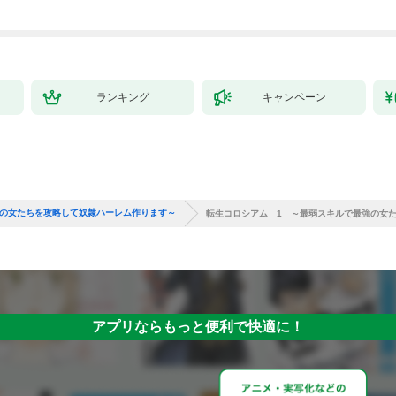
で始める、楽々領地開
拓スローライフ～
（１）
ランキング
キャンペーン
強の女たちを攻略して奴隷ハーレム作ります～
転生コロシアム 1 ～最弱スキルで最強の女
アプリならもっと便利で快適に！