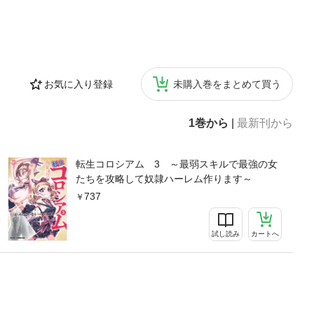
お気に入り登録
未購入巻をまとめて買う
1巻から
|
最新刊から
転生コロシアム 3 ～最弱スキルで最強の女
たちを攻略して奴隷ハーレム作ります～
737
試し読み
カートへ