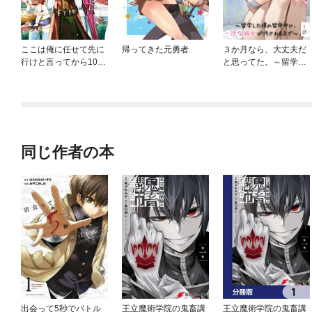
ここは俺に任せて先に
帰ってきた元勇者
３か月なら、大丈夫だ
行けと言ってから10年
と思ってた。～留学し
がたったら伝説になっ
た僕の留守中に、一途
ていた。
な彼女が汚されるまで
～
同じ作者の本
出会って5秒でバトル
王立魔術学院の鬼畜講
王立魔術学院の鬼畜講