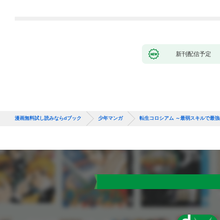
れて元パーティーメン
バーと世界に復讐＆
『ざまぁ！』します！
（１）
新刊配信予定
漫画無料試し読みならdブック
少年マンガ
転生コロシアム ～最弱スキルで最