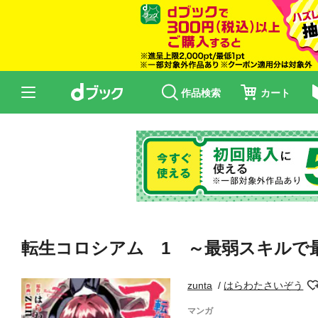
作品検索
カート
転生コロシアム 1 ～最弱スキルで
zunta
はらわたさいぞう
マンガ