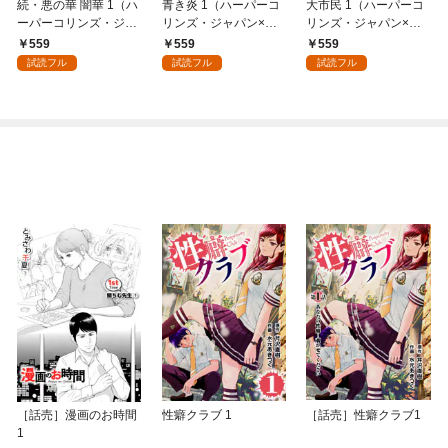
続・悪の華 闇華 1（ハ
青き炎 1（ハーパーコ
大市民 1（ハーパーコ
ーパーコリンズ・ジャ
リンズ・ジャパン×ア
リンズ・ジャパン×ア
パン×アルト出版）
ルト出版）
ルト出版）
559
559
559
試読フル
試読フル
試読フル
［話売］漫画のお時間
性癖クラブ 1
［話売］性癖クラブ1
1