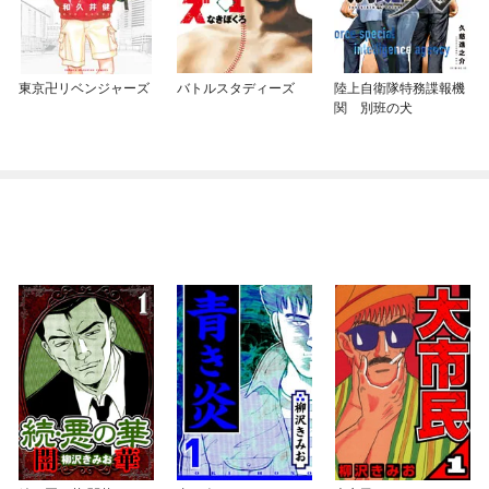
東京卍リベンジャーズ
バトルスタディーズ
陸上自衛隊特務諜報機
関 別班の犬