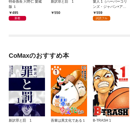
特命係長 只野仁 愛蔵
新訳罪と罰 1
愛人 1（ハーパーコリ
版 １
ンズ・ジャパン×アル
ト出版）
495
559
550
新着
試読フル
CoMaxのおすすめ本
新訳罪と罰 1
吾輩は異文化である１
B-TRASH 1