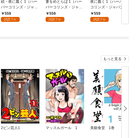
続・夜に蠢く 1（ハー
妻をめとらば 1（ハー
夜に蠢く 1（ハーパー
パーコリンズ・ジャパ
パーコリンズ・ジャパ
コリンズ・ジャパン×
ン×アルト出版）
ン×アルト出版）
アルト出版）
559
559
559
試読フル
試読フル
試読フル
もっと見る
2ピン芸人1
マッスルガール 1
美願食堂 1巻