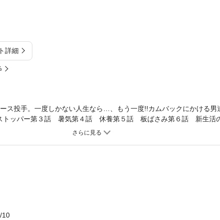
ト詳細
%
タース投手。一度しかない人生なら…、もう一度!!カムバックにかける男
 ストッパー第３話 暑気第４話 休養第５話 板ばさみ第６話 新生活
 ライバル第10話 新たなる道
/10