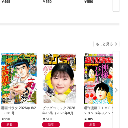
495
550
550
もっと見る
漫画ゴラク 2026年 8/2
ビッグコミック 2026
週刊漫画ＴＩＭＥＳ
1・28 号
年16号（2026年8月7
２０２６年８／２１・
日発売）
２８合併号
550
510
385
新着
新着
新着