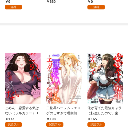
0
0
660
無料
無料
ごめん、恋愛する気は
二世界ハーレム～エロ
俺が育てた最強キャラ
ない（フルカラー） 1
ゲのしすぎで現実無双
に転生したので、歯向
～１
かうヤツはすべてぶん
132
198
165
殴って生きる事にしま
試読フル
試読フル
試読フル