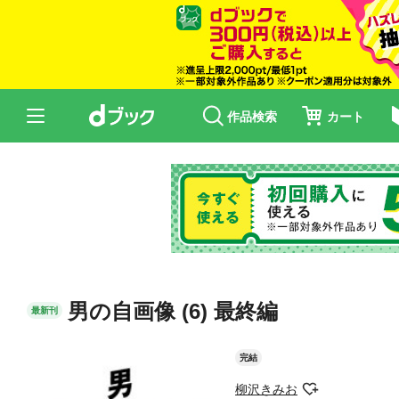
作品検索
カート
男の自画像 (6) 最終編
最新刊
完結
柳沢きみお