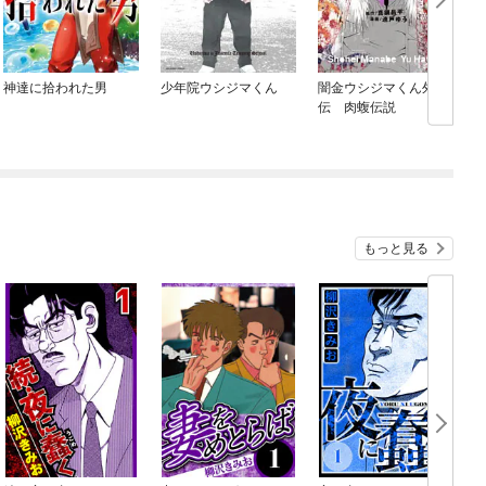
神達に拾われた男
少年院ウシジマくん
闇金ウシジマくん外
伝 肉蝮伝説
もっと見る