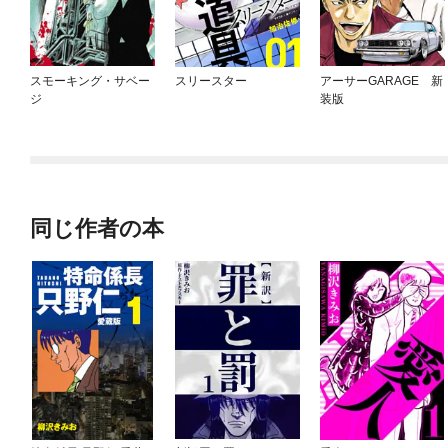
スモーキング・サベー
スリースター
アーサーGARAGE 新
ジ
装版
同じ作者の本