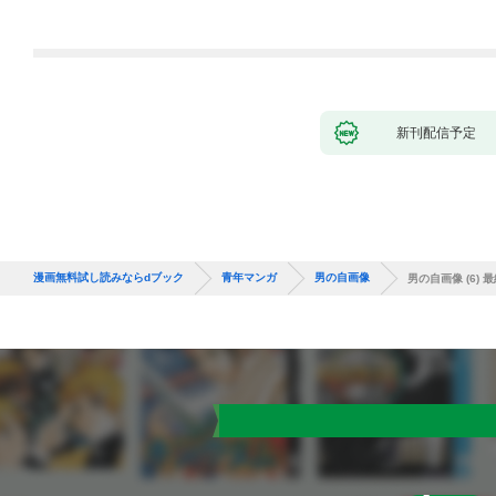
新刊配信予定
漫画無料試し読みならdブック
青年マンガ
男の自画像
男の自画像 (6) 