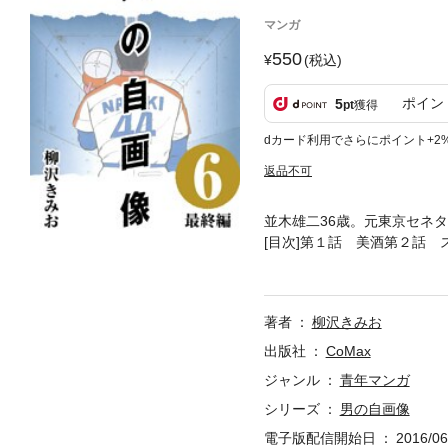
マンガ
550
(税込)
ポイン
5
pt
獲得
dカード利用でさらにポイント+2
返品不可
並木雄二36歳。元東京セネ
[目次]第１話 美酒第２話
脇先発第８話 切り札第９話
著者
柳沢きみお
出版社
CoMax
ジャンル
青年マンガ
シリーズ
男の自画像
電子版配信開始日
2016/06