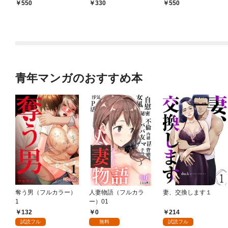
550
330
550
青年マンガのおすすめ本
奪う男（フルカラー）
人妻物語（フルカラ
妻、交換します１
1
ー）01
132
0
214
試読フル
無料
試読フル