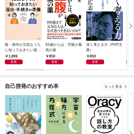
親・身内が元気なうち
65歳からは、空腹が最
深く考える力（PHP文
面白
に知っておきたい届
高の薬
庫）
恐竜
出・手続きの準備（き
1,899
850
850
9
ずな出版）
新着
新着
新着
自己啓発のおすすめ本
もっと見る