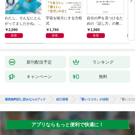
わたし、そんなにとん
宇宙を味方にする方程
自分の声を見つけるた
基地
がってましたかね。
式
めの「話し方」の教
るた
獅子座、Ａ型、丙午は
室 Ｏｒａｃｙ（オラ
2,090
1,760
1,980
2,
めぐる
シー）
新着
新着
新着
新刊配信予定
ランキング
キャンペーン
無料
漫画無料試し読みならdブック
自己啓発
「賢いココロ」の法則
「賢いココ
アプリならもっと便利で快適に！