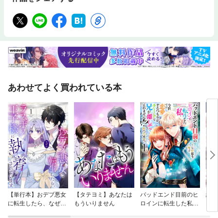
あわせてよく買われている本
【単行本】おデブ悪女
【タテヨミ】あなたは
バッドエンド目前のヒ
結界
に転生したら、なぜか
もういりません
ロインに転生した私、
ラスボス王子様に執着
今世では恋愛するつも