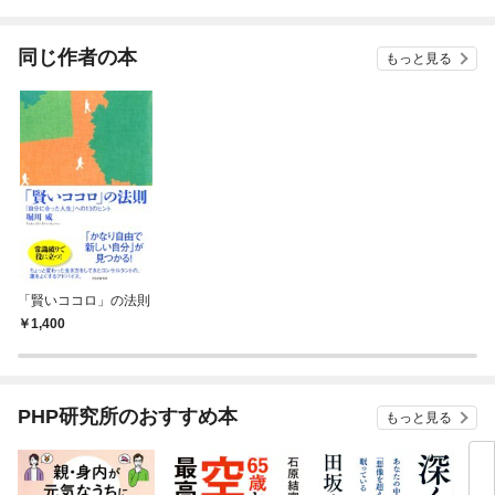
されています
りがチートな兄が離し
てくれません！？@C
OMIC
同じ作者の本
もっと見る
「賢いココロ」の法則
1,400
PHP研究所のおすすめ本
もっと見る