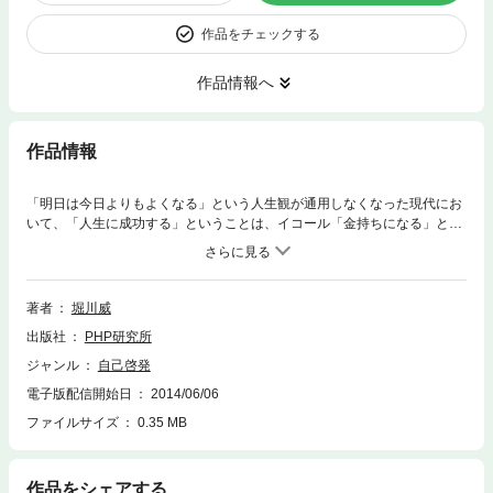
作品をチェックする
作品情報へ
作品情報
「明日は今日よりもよくなる」という人生観が通用しなくなった現代にお
いて、「人生に成功する」ということは、イコール「金持ちになる」とい
うことを示すようになった。巷にあふれる「成功本」も、カネのことばか
りを説き、価値観をさらに一元化させ、日本人の人生を窮屈なものにして
いる。本書では、それへのアンチテーゼとして、「人生に成功するという
ことは、より自由に生きているということだ」と、新たな価値観を提示
著者
堀川威
し、その実現に近づくための13のヒントを示す。確かに、いくらお金があ
出版社
PHP研究所
っても、不自由な人生は幸福ではないだろう。著者は、「自分に合った人
生」の構築が一番大事であると説く。著者自身、若い頃から、かなり自由
ジャンル
自己啓発
度の濃い人生を歩み、しかも、社会の最先端で仕事してきたという経験を
電子版配信開始日
2014/06/06
持っている。常識に縛られず、発想を変えれば、より実り多い生き方が得
られることを教える、異色の人生論。
ファイルサイズ
0.35 MB
作品をシェアする