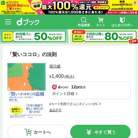
作品検索
カート
はじめての方へ
「賢いココロ」の法則
堀川威
1,400
(税込)
12
pt
獲得
ポイント詳細
dカード利用でさらにポイント+2%
返品不可
カートへ
今すぐ買う