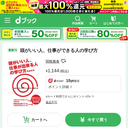
作品検索
カート
はじめての方へ
頭がいい人、仕事ができる人の学び方
最新刊
関根雅泰
1,144
(税込)
10
pt
獲得
ポイント詳細
dカード利用でさらにポイント+2%
返品不可
カートへ
今すぐ買う