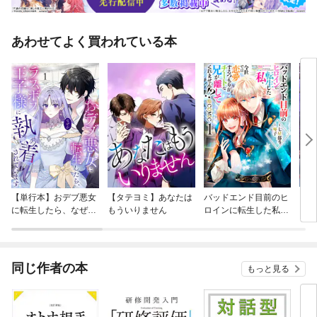
あわせてよく買われている本
【単行本】おデブ悪女
【タテヨミ】あなたは
バッドエンド目前のヒ
【タ
に転生したら、なぜか
もういりません
ロインに転生した私、
リ〜
ラスボス王子様に執着
今世では恋愛するつも
されています
りがチートな兄が離し
てくれません！？@C
OMIC
同じ作者の本
もっと見る