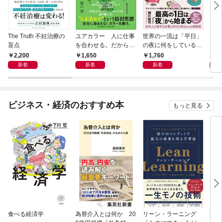
The Truth 不妊治療の
ユアカラー 人に仕事
世界の一流は「平日」
アー
盲点
を合わせる。だから輝
の夜に何をしているの
く
か
2,200
1,650
1,760
1,
新着
新着
新着
ビジネス・経済のおすすめ本
もっと見る
食べる経済学
為替介入とは何か 20
リーン・ラーニング
研究