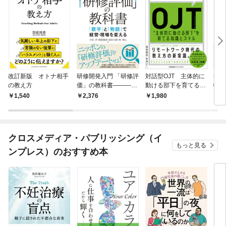
改訂新版 オトナ相手
研修開発入門 「研修評
対話型OJT 主体的に
研修
の教え方
価」の教科書―――
動ける部下を育てる知
転移
「数字」と「物語」で
識とスキル
1,540
2,376
1,980
1,
経営・現場を変える
クロスメディア・パブリッシング（イ
もっと見る
ンプレス）のおすすめ本