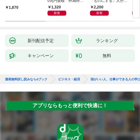
0兆円規模「外為特
「ものにする」人が自
会」が生まれた謎
然とやっている 最小の
1,320
2,200
5,
1,870
インプットで最大の成
新着
新着
果を得る学習法
新刊配信予定
ランキング
キャンペーン
無料
漫画無料試し読みならdブック
ビジネス・経済
頭がいい人、仕事ができる人の学
アプリならもっと便利で快適に！