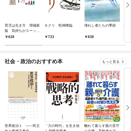
育児は生き方 増補新
キクリ 蛇神降臨
壊れし者たちの季節
朝の
版 気持ちがスーッと
楽になる母乳育児入門
628
733
838
6
社会・政治のおすすめ本
もっと見る
世界政治１ ――民主
「力の時代」を生き抜
離れて暮らす親の見守
平河