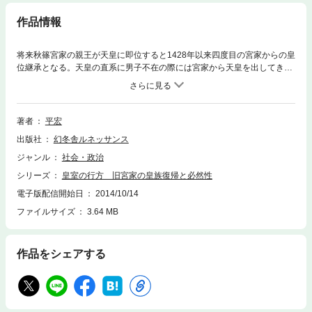
作品情報
将来秋篠宮家の親王が天皇に即位すると1428年以来四度目の宮家からの皇
位継承となる。天皇の直系に男子不在の際には宮家から天皇を出してき
た。その宮家も秋篠宮家の親王が最後の男子であり消滅の危機にある。こ
のままでは皇統断絶に繋がりかねない。世界に誇れる日本の伝統が崩れる
ばかりか平和をも揺るがすこの大問題について、すべての日本人は急ぎ論
議を尽くす必要がある。
著者
平宏
出版社
幻冬舎ルネッサンス
ジャンル
社会・政治
シリーズ
皇室の行方 旧宮家の皇族復帰と必然性
電子版配信開始日
2014/10/14
ファイルサイズ
3.64 MB
作品をシェアする