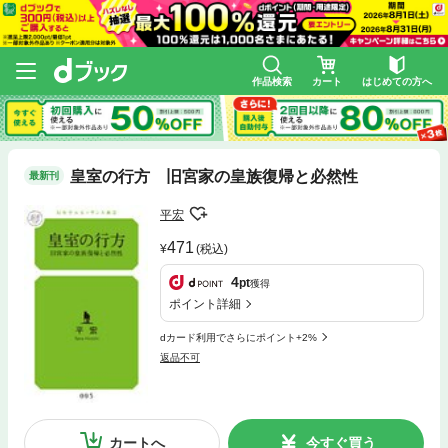
作品検索
カート
はじめての方へ
皇室の行方 旧宮家の皇族復帰と必然性
最新刊
平宏
471
(税込)
4
pt
獲得
ポイント詳細
dカード利用でさらにポイント+2%
返品不可
カートへ
今すぐ買う