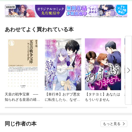
あわせてよく買われている本
天皇の戦争宝庫 ──
【単行本】おデブ悪女
【タテヨミ】あなたは
結界
知られざる皇居の靖国
に転生したら、なぜか
もういりません
「御府」
ラスボス王子様に執着
されています
同じ作者の本
もっと見る