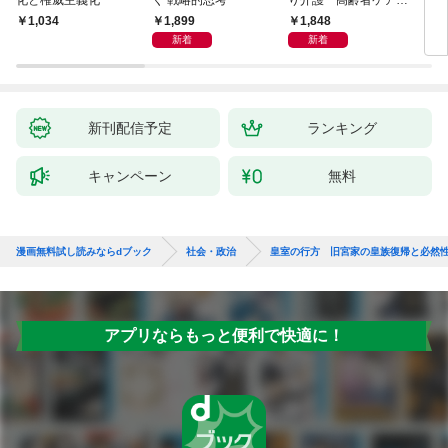
化と権威主義化
く 戦略的思考
り介護 高齢者ケアの
専門家が教える最善の
1,899
1,848
1,034
1,
対策Q＆A大全
新着
新着
新刊配信予定
ランキング
キャンペーン
無料
漫画無料試し読みならdブック
社会・政治
皇室の行方 旧宮家の皇族復帰と必然
アプリならもっと便利で快適に！