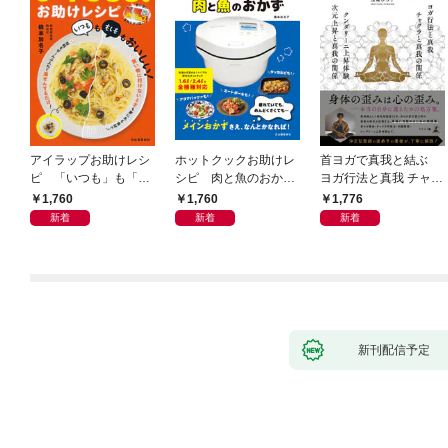
アイラップお助けレシ
ホットクックお助けレ
首ヨガで真我と結ぶ
ピ 「いつも」も「も
シピ 肉と魚のおか
ヨガ行法と真我 チャク
しも」もおいしい！
ず 少ない材料＆調味
ラと真我の関係 クンダ
1,760
1,760
1,776
料で、あとはスイッチ
リーニ上昇体験 次元上
新着
新着
新着
ポン！
昇と真我の関係
新刊配信予定