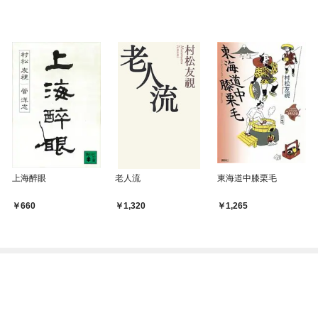
上海醉眼
老人流
東海道中膝栗毛
660
1,320
1,265