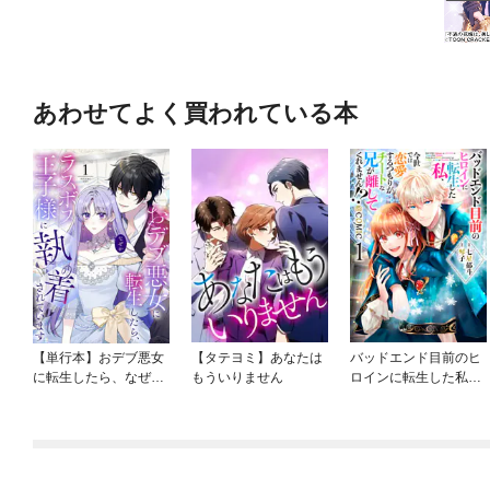
あわせてよく買われている本
【単行本】おデブ悪女
【タテヨミ】あなたは
バッドエンド目前のヒ
に転生したら、なぜか
もういりません
ロインに転生した私、
ラスボス王子様に執着
今世では恋愛するつも
されています
りがチートな兄が離し
てくれません！？@C
OMIC