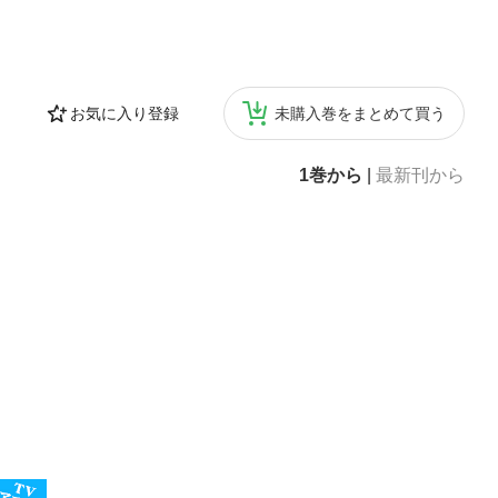
お気に入り登録
未購入巻をまとめて買う
1巻から
|
最新刊から