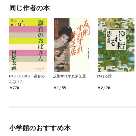
同じ作者の本
P+D BOOKS 鎌倉の
反則すれすれ夢芝居
ゆれる階
おばさん
770
1,155
2,178
小学館のおすすめ本