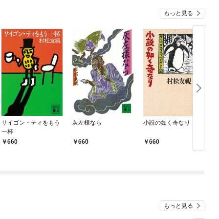
もっと見る
サイゴン・ティをもう
灰左様なら
小説の如く奇なり
一杯
660
660
660
もっと見る