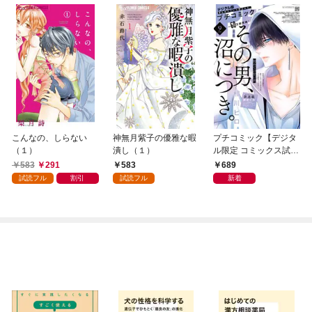
こんなの、しらない
神無月紫子の優雅な暇
プチコミック【デジタ
（１）
潰し（１）
ル限定 コミックス試し
読み特典付き】 2026
583
291
583
689
年9月号（2026年8月7
試読フル
割引
試読フル
新着
日発売）