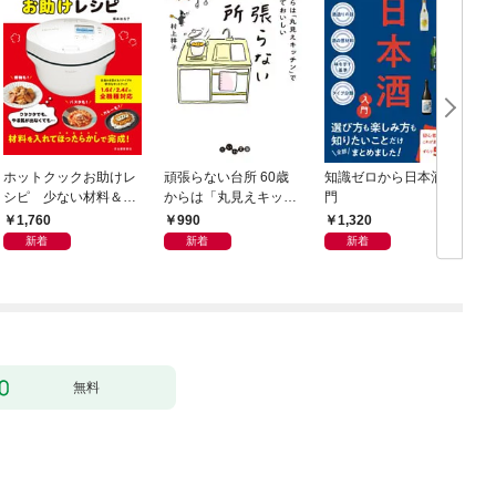
ホットクックお助けレ
頑張らない台所 60歳
知識ゼロから日本酒入
お
シピ 少ない材料＆調
からは「丸見えキッチ
門
味料で、あとはスイッ
ン」でラクしておいし
1,760
990
1,320
チポン！
い
新着
新着
新着
無料