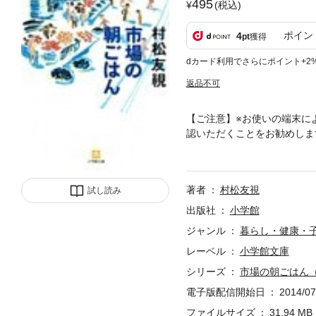
495
(税込)
ポイン
4
pt
獲得
dカード利用でさらにポイント+2
返品不可
【ご注意】※お使いの端末に
認いただくことをお勧めしま
八幡浜の鯛めし、那覇のゆし
れて北から南へ旅を愉しむう
満ちた市場が寂しくなるのを
著者
村松友視
試し読み
いユーモアをにじませる。お
籍です。文字サイズだけを拡
出版社
小学館
ご購入前にお手持ちの端末で
ジャンル
暮らし・健康・
レーベル
小学館文庫
シリーズ
市場の朝ごはん
電子版配信開始日
2014/07
ファイルサイズ
31.94 MB