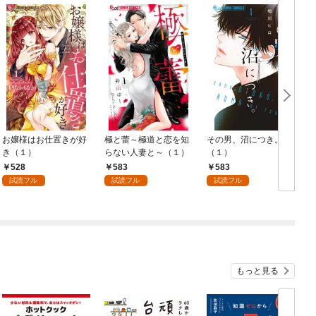
お嬢様はお仕置きが好
極と蕾～極道と恋を知
その男、沼につき。
き（１）
らない人妻と～（１）
（１）
528
583
583
試読フル
試読フル
試読フル
もっと見る