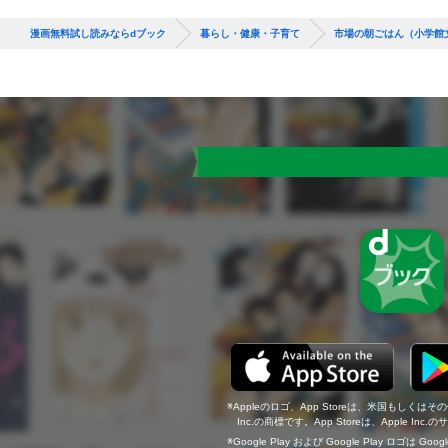
漫画無料試し読みならdブック
暮らし・健康・子育て
市場の朝ごはん（小学館
Appleのロゴ、App Storeは、米国もしくはそ
Inc.の商標です。App Storeは、Apple In
Google Play および Google Play ロゴは Go