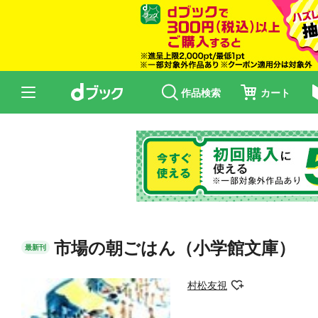
作品検索
カート
市場の朝ごはん（小学館文庫）
最新刊
村松友視