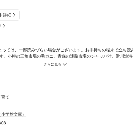
ト詳細
%
よっては、一部読みづらい場合がございます。お手持ちの端末で立ち読
す。小樽の三角市場の毛ガニ、青森の迷路市場のジャッパ汁、滑川漁港
どうふ……と、生つばを飲みこむような日本の市場巡り。旅の達人、村
ちに、市場に生きる人たちの人生の断面が鮮やかに浮かびあがってくる
惜しみつつ、そこに働く人々を見つめる村松さんのまなざしは、時にや
となの味を求める新しい食紀行文集。※この商品は紙の書籍のページを
大・縮小することはできませんので、予めご了承ください。 試し読み
の表示をご確認ください。
子育て
（小学館文庫）
/08