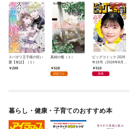
スパダリ王子様の狂い
真綿の檻（１）
ビッグコミック 2026
愛【単話】（１）
年16号（2026年8月7
日発売）
528
510
209
試読フル
新着
暮らし・健康・子育てのおすすめ本