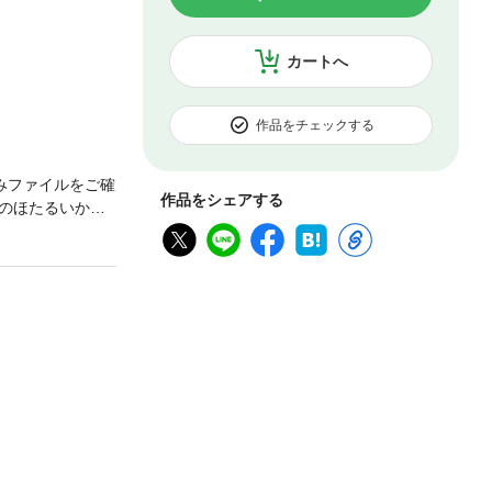
カートへ
作品をチェックする
みファイルをご確
作品をシェアする
のほたるいか、
上友視に案内さ
。エネルギーに
さしく、時に淡
画像にした電子書
ファイルにより、