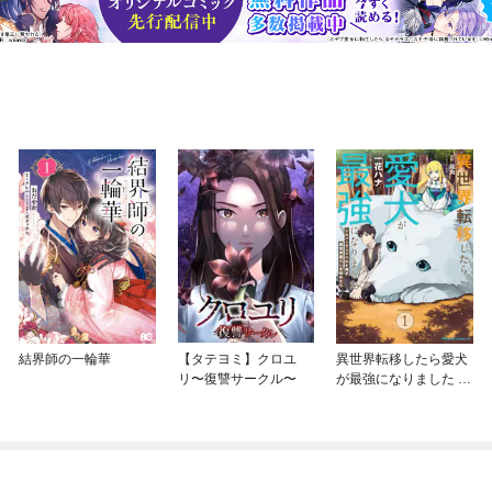
結界師の一輪華
【タテヨミ】クロユ
異世界転移したら愛犬
リ〜復讐サークル〜
が最強になりました ～
シルバーフェンリルと
俺が異世界暮らしを始
めたら～ THE COMIC