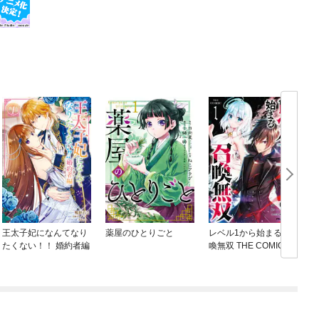
王太子妃になんてなり
薬屋のひとりごと
レベル1から始まる召
たくない！！ 婚約者編
喚無双 THE COMIC
ね