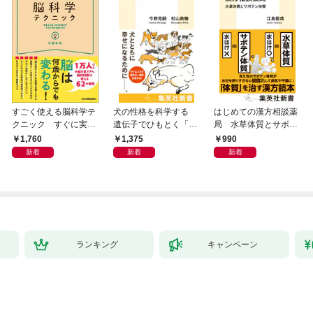
すごく使える脳科学テ
犬の性格を科学する
はじめての漢方相談薬
クニック すぐに実践
遺伝子でひもとく「最
局 水草体質とサボテ
したくなる
良の友」の進化
ン体質
1,760
1,375
990
新着
新着
新着
ランキング
キャンペーン