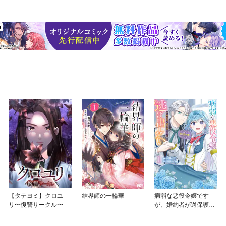
【タテヨミ】クロユ
結界師の一輪華
病弱な悪役令嬢です
リ〜復讐サークル〜
が、婚約者が過保護す
ぎて逃げ出したい(私た
ち犬猿の仲でしたよ