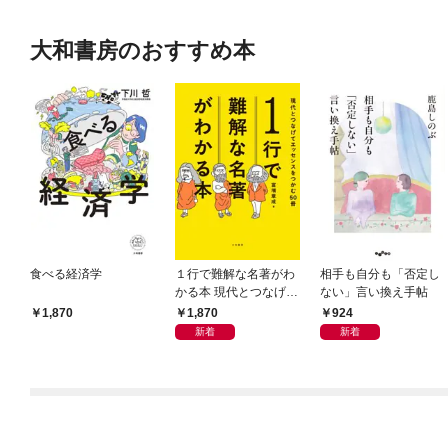
大和書房のおすすめ本
食べる経済学
１行で難解な名著がわ
相手も自分も「否定し
かる本 現代とつなげて
ない」言い換え手帖
エッセンスをつかむ50
1,870
924
1,870
冊
新着
新着