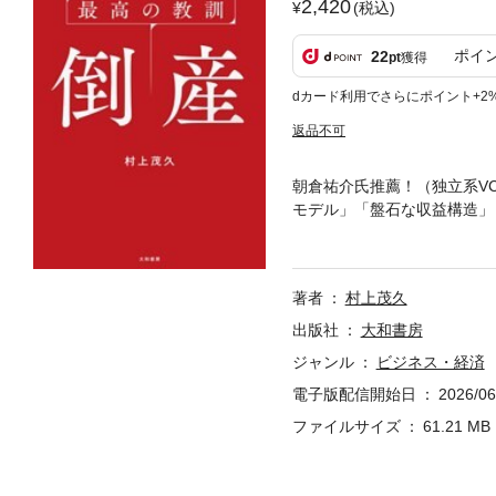
2,420
(税込)
ポイ
22
pt
獲得
dカード利用でさらにポイント+2
返品不可
朝倉祐介氏推薦！（独立系V
モデル」「盤石な収益構造」
——。１００以上の「倒産」
で、２５社の財務構造を徹底
致命的な欠陥があった「WeW
著者
村上茂久
レッジヴァンガード」/子会
イザラス」/倒産しても事業
出版社
大和書房
でも財務は強い「スターバッ
ジャンル
ビジネス・経済
に、企業の実力を正しく評価
電子版配信開始日
2026/06
で学ぶ 企業の「財務構造」
倒産第3部 常識はずれのフ
ファイルサイズ
61.21 MB