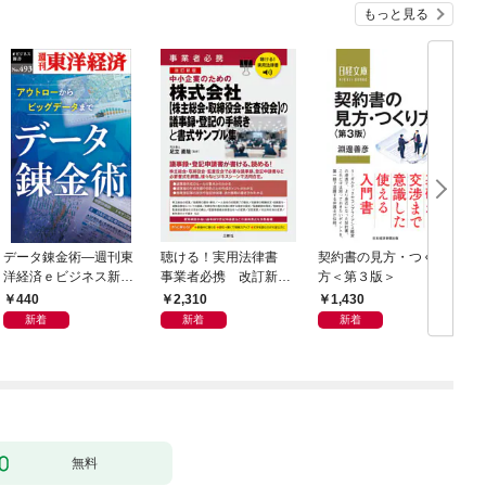
もっと見る
データ錬金術―週刊東
聴ける！実用法律書
契約書の見方・つくり
海
洋経済ｅビジネス新書
事業者必携 改訂新
方＜第３版＞
2
Ｎo.493
版 中小企業のための
440
2,310
1,430
株式会社【株主総会・
新着
新着
新着
取締役会・監査役会】
の議事録・登記の手続
きと書式サンプル集
無料