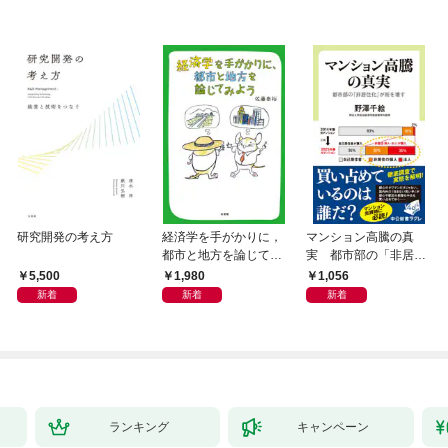
研究開発の考え方
経済学を手がかりに，
マンション高騰の真
都市と地方を論じてみ
実 都市部の「非居住
よう
化」が街を壊す
5,500
1,980
1,056
新着
新着
新着
ランキング
キャンペーン