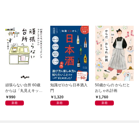
頑張らない台所 60歳
知識ゼロから日本酒入
50歳からの からだと
からは「丸見えキッチ
門
おしゃれ計画
ン」でラクしておいし
990
1,320
1,760
い
新着
新着
新着