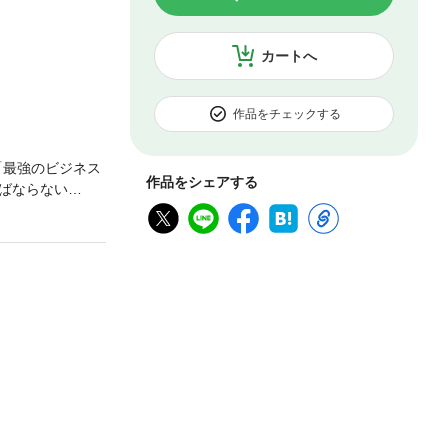
カートへ
作品をチェックする
「最強のビジネス
作品をシェアする
ばならない
ら大手企業ま
ビジネスモデルに
銀行が握る「ヴィ
会社は残った「ト
武」/債務超過
綻する大倒産時代
ニトリの決算書
本の論理と企業の