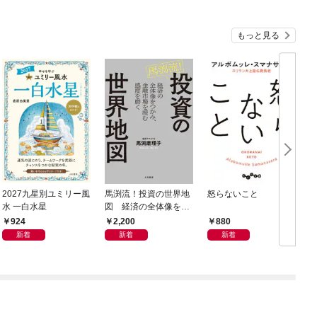
もっと見る
2027九星別ユミリー風
馬渕流！投資の世界地
怒らないこと
水 一白水星
図 経済の全体像をつ
かみ、金融市場を読む
924
2,200
880
感度を磨く
新着
新着
新着