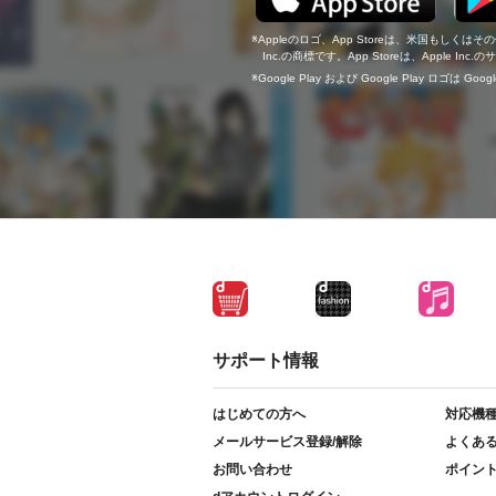
Appleのロゴ、App Storeは、米国もしくはそ
Inc.の商標です。App Storeは、Apple In
Google Play および Google Play ロゴは Go
サポート情報
はじめての方へ
対応機
メールサービス登録/解除
よくあ
お問い合わせ
ポイン