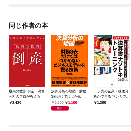
てくれません！？@C
OMIC
同じ作者の本
最高の教訓 倒産 決算
決算分析の地図 財務
一歩先の企業・株価分
分析のプロが教える
3表だけではつかめな
析ができる マンガでわ
いビジネスモデルを視
かる 決算書ナゾトキ
2,200
1,100
2,420
1,300
る技術
トレーニング
割引