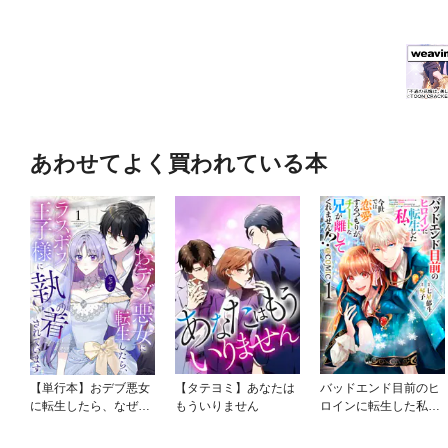
あわせてよく買われている本
【単行本】おデブ悪女
【タテヨミ】あなたは
バッドエンド目前のヒ
に転生したら、なぜか
もういりません
ロインに転生した私、
ラスボス王子様に執着
今世では恋愛するつも
されています
りがチートな兄が離し