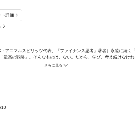
ント詳細
%
C・アニマルスピリッツ代表、『ファイナンス思考』著者）永遠に続く
「最高の戦略」。そんなものは、ない。だから、学び、考え続けなけれ
と「再生」の現場を見てきた決算分析のプロが、スタートアップ企業か
分析！本書で分析する企業ヤマダ電機の子会社になった「大塚家具」/
ork」/黒字でも倒産した「アーバンコーポレイション」/倒産の運命を
社が親会社に民事再生を申し立てた「レナウン」/親会社は倒産しても子
は残った「オンキヨー」/不良債権投資ビジネスの裏がわかる「そごう・西
クス」/倒産から大復活した「ハルメク」……1万505件の企業が経営破
する分析力が身につく１冊。目次序章１ 企業の倒産とは何か序章２ 
/10
と「安全性分析」第1部 環境の変化とビジネスモデルの崩壊第2部 資
ァイナンスと事業再生