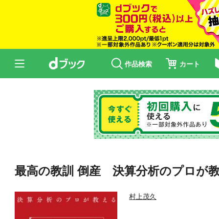
作品検索
カート
最高の教訓 倒産 決算分析のプロが
村上茂久