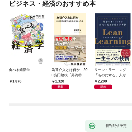
ビジネス・経済のおすすめ本
食べる経済学
為替介入とは何か 20
リーン・ラーニング
0兆円規模「外為特
「ものにする」人が自
会」が生まれた謎
然とやっている 最小の
1,320
2,200
1,870
インプットで最大の成
新着
新着
果を得る学習法
新刊配信予定