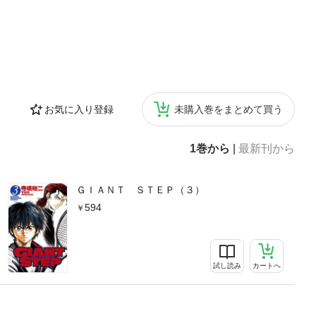
お気に入り登録
未購入巻をまとめて買う
1巻から
|
最新刊から
ＧＩＡＮＴ ＳＴＥＰ（３）
594
試し読み
カートへ