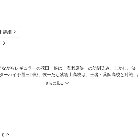
ト詳細
%
年ながらレギュラーの花田一侠は、海老原侠一の幼馴染み。しかし、侠
ターハイ予選三回戦。侠一たち紫雲山高校は、王者・薬師高校と対戦。
が薬師高校のエース原田を撃破。対戦成績をタイにし、勝負の行方は侠
人の因縁に、ついに決着の時が訪れる！ 全力の夢の行方は!?
ＴＥＰ