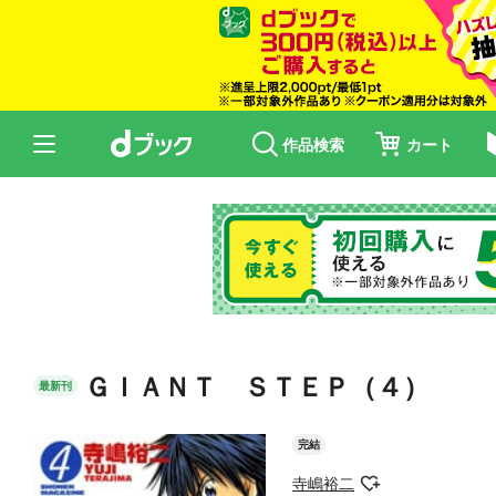
作品検索
カート
ＧＩＡＮＴ ＳＴＥＰ（４）
最新刊
完結
寺嶋裕二