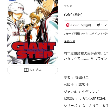
マンガ
594
(税込)
ポイン
5
pt
獲得
dカード利用でさらにポイント+2
返品不可
前年度優勝校の薬師高校。1
いるようで……。そしてイン
惜敗するも、キャプテン西村
対決に委ねられる……!? 二
試し読み
著者
寺嶋裕二
出版社
講談社
ジャンル
少年マンガ
掲載誌
マガジンSPECIAL
シリーズ
ＧＩＡＮＴ Ｓ