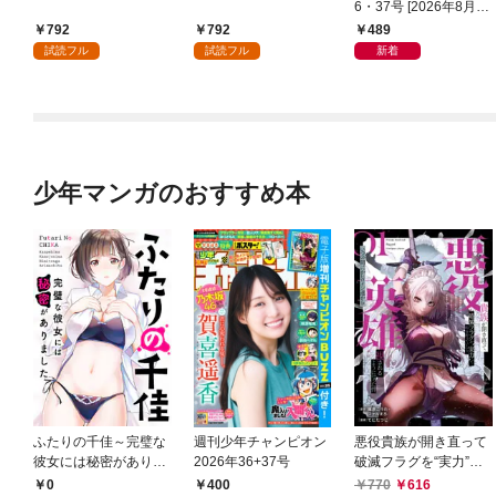
6・37号 [2026年8月6
日発売]
792
792
489
試読フル
試読フル
新着
少年マンガのおすすめ本
ふたりの千佳～完璧な
週刊少年チャンピオン
悪役貴族が開き直って
彼女には秘密がありま
2026年36+37号
破滅フラグを“実力”で
した(1)
叩き折っていたら、い
0
400
770
616