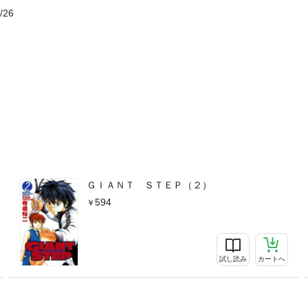
/26
ＧＩＡＮＴ ＳＴＥＰ（２）
594
試し読み
カートへ