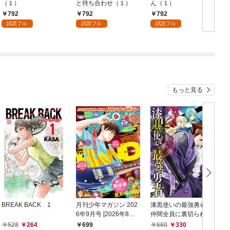
（１）
と待ち合わせ（１）
ん（１）
792
792
792
試読フル
試読フル
試読フル
もっと見る
BREAK BACK 1
月刊少年マガジン 202
漆黒使いの最強勇者
6年9月号 [2026年8月6
仲間全員に裏切られた
日発売]
ので最強の魔物と組み
528
264
699
660
330