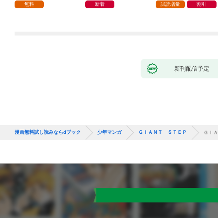
つの間にかヒロイン達
無料
新着
試読増量
割引
から英雄視されるよう
になった件（コミッ
ク） 1巻
新刊配信予定
漫画無料試し読みならdブック
少年マンガ
ＧＩＡＮＴ ＳＴＥＰ
ＧＩＡ