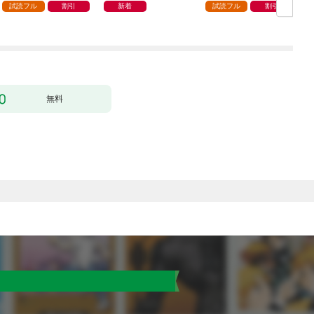
ます 1巻
試読フル
割引
新着
試読フル
割引
無料