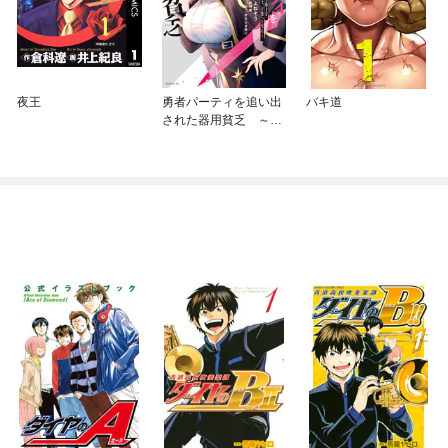
夜王
勇者パーティを追い出
バキ道
された器用貧乏 ～パ
ーティ事情で付与術士
をやっていた剣士、万
能へと至る～