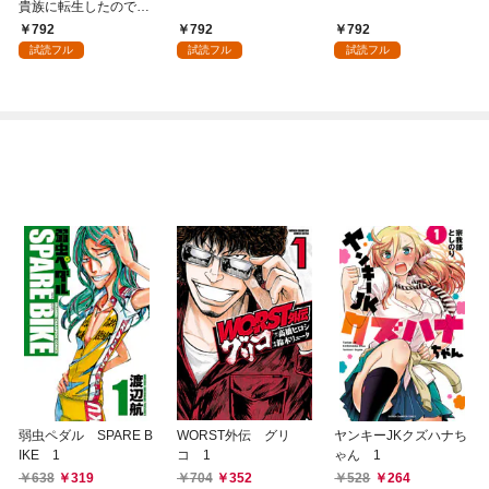
貴族に転生したので、
外れスキル【テイム】
792
792
792
を駆使して最強を目指
試読フル
試読フル
試読フル
してみた（１）
弱虫ペダル SPARE B
WORST外伝 グリ
ヤンキーJKクズハナち
IKE 1
コ 1
ゃん 1
638
319
704
352
528
264