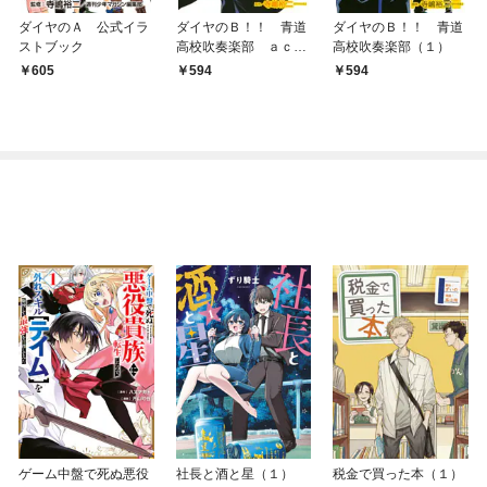
ダイヤのＡ 公式イラ
ダイヤのＢ！！ 青道
ダイヤのＢ！！ 青道
ストブック
高校吹奏楽部 ａｃｔ
高校吹奏楽部（１）
２（１）
605
594
594
ゲーム中盤で死ぬ悪役
社長と酒と星（１）
税金で買った本（１）