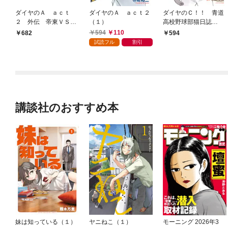
ダイヤのＡ ａｃｔ
ダイヤのＡ ａｃｔ２
ダイヤのＣ！！ 青道
２ 外伝 帝東ＶＳ鵜
（１）
高校野球部猫日誌
久森
（１）
594
110
682
594
試読フル
割引
講談社のおすすめ本
妹は知っている（１）
ヤニねこ（１）
モーニング 2026年3