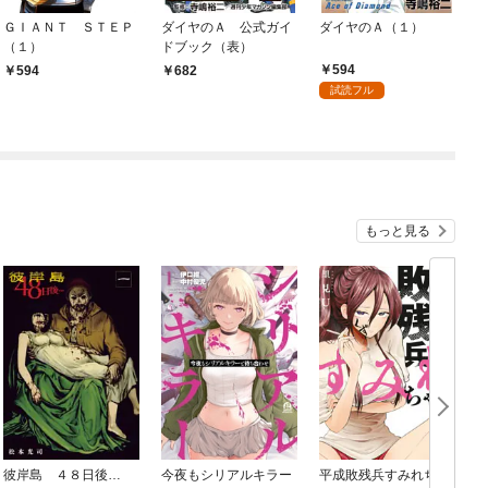
ＧＩＡＮＴ ＳＴＥＰ
ダイヤのＡ 公式ガイ
ダイヤのＡ（１）
（１）
ドブック（表）
594
594
682
試読フル
もっと見る
彼岸島 ４８日後…
今夜もシリアルキラー
平成敗残兵すみれちゃ