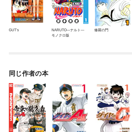
GUT’s
NARUTO—ナルト—
修羅の門
モノクロ版
同じ作者の本