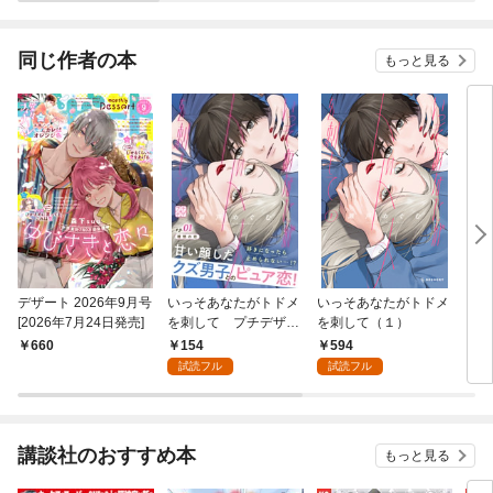
版）
同じ作者の本
もっと見る
デザート 2026年9月号
いっそあなたがトドメ
いっそあなたがトドメ
いっ
[2026年7月24日発売]
を刺して プチデザ
を刺して（１）
を刺
（１）
限定
154
594
660
1,
試読フル
試読フル
講談社のおすすめ本
もっと見る