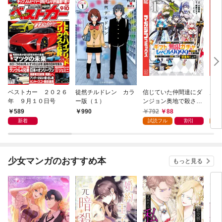
ベストカー ２０２６
徒然チルドレン カラ
信じていた仲間達にダ
魔女
年 ９月１０日号
ー版（１）
ンジョン奥地で殺され
かけたがギフト『無限
589
792
88
7
990
ガチャ』でレベル９９
新着
試読フル
割引
試
９９の仲間達を手に入
れて元パーティーメン
バーと世界に復讐＆
『ざまぁ！』します！
少女マンガのおすすめ本
もっと見る
（１）