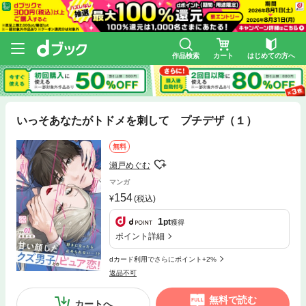
作品検索
カート
はじめての方へ
いっそあなたがトドメを刺して プチデザ（１）
無料
瀬戸めぐむ
マンガ
154
(税込)
1
pt
獲得
ポイント詳細
dカード利用でさらにポイント+2%
返品不可
無料で読む
カートへ