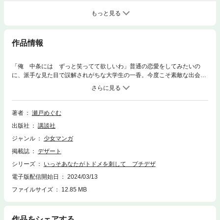
もっと見る
作品情報
「俺 中条には ずっと笑ってて欲しいわ」普通の恋愛をしてみたいの
に、派手な見た目で誤解されがちな大学生の一香。今度こそ素敵な出会い
を…と参加した飲み会で、親切にしてくれた航生と知り合う。趣味が合っ
て、話すのが楽しくて、そのままの自分をいいねと言ってくれた航生に惹
かれていくけれど、彼には秘密が――!?甘い顔したクズ男子との難易度高
すぎピュアラブ、開幕！【ep.01 理想の恋 収録】
著者
瀬戸めぐむ
出版社
講談社
ジャンル
少女マンガ
掲載誌
デザート
シリーズ
いっそあなたがトドメを刺して プチデザ
電子版配信開始日
2024/03/13
ファイルサイズ
12.85 MB
作品をシェアする