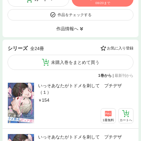
08/20まで
作品をチェックする
作品情報へ
シリーズ
全24冊
お気に入り登録
未購入巻をまとめて買う
1巻から
|
最新刊から
いっそあなたがトドメを刺して プチデザ
（１）
154
1冊無料
カートへ
いっそあなたがトドメを刺して プチデザ