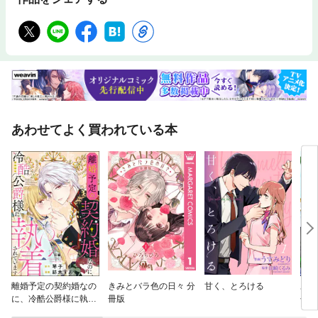
あわせてよく買われている本
離婚予定の契約婚なの
きみとバラ色の日々 分
甘く、とろける
あな
に、冷酷公爵様に執着
冊版
せん
されています（分冊