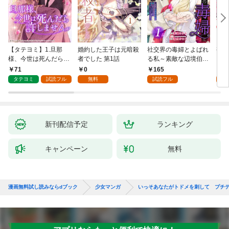
【タテヨミ】1.旦那
婚約した王子は元暗殺
社交界の毒婦とよばれ
視線
様、今世は死んだら許
者でした 第1話
る私～素敵な辺境伯令
る 1
しません
息に腕を折られたの
71
0
165
1
で、責任とってもらい
タテヨミ
試読フル
無料
試読フル
試
ます～［ばら売り］
第1話
新刊配信予定
ランキング
キャンペーン
無料
漫画無料試し読みならdブック
少女マンガ
いっそあなたがトドメを刺して プチ