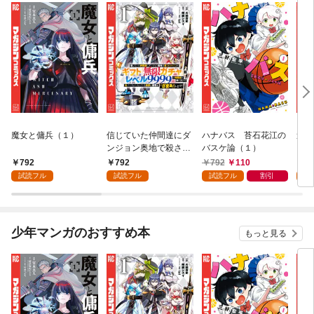
魔女と傭兵（１）
信じていた仲間達にダ
ハナバス 苔石花江の
追放
ンジョン奥地で殺され
バスケ論（１）
『自
かけたがギフト『無限
領地
792
792
792
110
7
ガチャ』でレベル９９
強の
試読フル
試読フル
試読フル
割引
試
９９の仲間達を手に入
～最
れて元パーティーメン
で始
バーと世界に復讐＆
拓ス
『ざまぁ！』します！
（１
少年マンガのおすすめ本
もっと見る
（１）