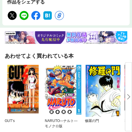
作品をシェアする
あわせてよく買われている本
GUT’s
NARUTO—ナルト—
修羅の門
夜王
モノクロ版