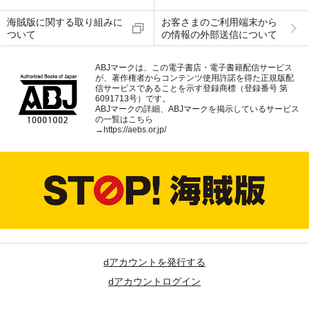
海賊版に関する取り組みに
お客さまのご利用端末から
ついて
の情報の外部送信について
ABJマークは、この電子書店・電子書籍配信サービス
が、著作権者からコンテンツ使用許諾を得た正規版配
信サービスであることを示す登録商標（登録番号 第
6091713号）です。
ABJマークの詳細、ABJマークを掲示しているサービス
の一覧はこちら
→
https://aebs.or.jp/
dアカウントを発行する
dアカウントログイン