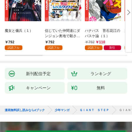
魔女と傭兵（１）
信じていた仲間達にダ
ハナバス 苔石花江の
追放
ンジョン奥地で殺され
バスケ論（１）
『自
かけたがギフト『無限
領地
792
792
792
110
7
ガチャ』でレベル９９
強の
試読フル
試読フル
試読フル
割引
試
９９の仲間達を手に入
～最
れて元パーティーメン
で始
バーと世界に復讐＆
拓ス
『ざまぁ！』します！
（１
（１）
新刊配信予定
ランキング
キャンペーン
無料
漫画無料試し読みならdブック
少年マンガ
ＧＩＡＮＴ ＳＴＥＰ
ＧＩＡＮ