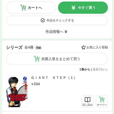
カートへ
今すぐ買う
作品をチェックする
作品情報へ
全4冊
シリーズ
お気に入り登録
完結
未購入巻をまとめて買う
1巻から
|
最新刊から
ＧＩＡＮＴ ＳＴＥＰ（１）
594
試し読み
カートへ