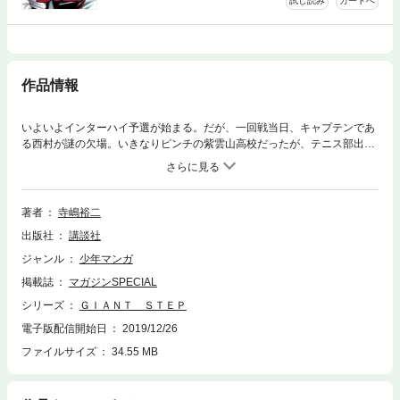
試し読み
カートへ
作品情報
いよいよインターハイ予選が始まる。だが、一回戦当日、キャプテンであ
る西村が謎の欠場。いきなりピンチの紫雲山高校だったが、テニス部出戻
り組の有動アキラが練習試合のリベンジを果たし、なんとかコマを進め
る。しかし、二回戦も西村の出場は不可能な状況であることが判明。苦境
に立たされた紫雲山高校男子テニス部だったが……!? 一度身体で覚えた
感覚やバランスなどを絶対に忘れない男・海老原侠一。活躍や如何に!?
著者
寺嶋裕二
出版社
講談社
ジャンル
少年マンガ
掲載誌
マガジンSPECIAL
シリーズ
ＧＩＡＮＴ ＳＴＥＰ
電子版配信開始日
2019/12/26
ファイルサイズ
34.55 MB