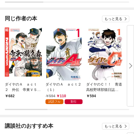
同じ作者の本
もっと見る
ダイヤのＡ ａｃｔ
ダイヤのＡ ａｃｔ２
ダイヤのＣ！！ 青道
ダイ
２ 外伝 帝東ＶＳ鵜
（１）
高校野球部猫日誌
スト
久森
（１）
594
110
682
594
6
試読フル
割引
講談社のおすすめ本
もっと見る