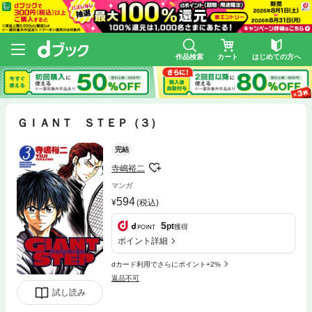
作品検索
カート
はじめての方へ
ＧＩＡＮＴ ＳＴＥＰ（３）
完結
寺嶋裕二
マンガ
594
(税込)
5
pt
獲得
ポイント詳細
dカード利用でさらにポイント+2%
返品不可
試し読み