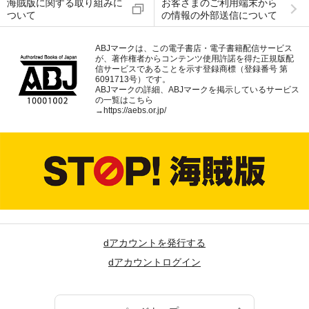
海賊版に関する取り組みに
お客さまのご利用端末から
ついて
の情報の外部送信について
ABJマークは、この電子書店・電子書籍配信サービス
が、著作権者からコンテンツ使用許諾を得た正規版配
信サービスであることを示す登録商標（登録番号 第
6091713号）です。
ABJマークの詳細、ABJマークを掲示しているサービス
の一覧はこちら
→
https://aebs.or.jp/
dアカウントを発行する
dアカウントログイン