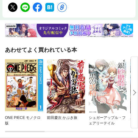
あわせてよく買われている本
ONE PIECE モノクロ
前田慶次 かぶき旅
シュガーアップル・フ
バッ
版
ェアリーテイル
ロイ
今世
りが