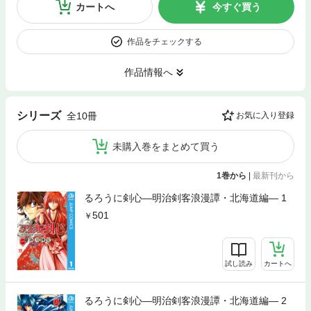
カートへ
今すぐ買う
作品をチェックする
作品情報へ
シリーズ
全10冊
お気に入り登録
未購入巻をまとめて買う
1巻から
|
最新刊から
るろうに剣心―明治剣客浪漫譚・北海道編― 1
501
試し読み
カートへ
るろうに剣心―明治剣客浪漫譚・北海道編― 2