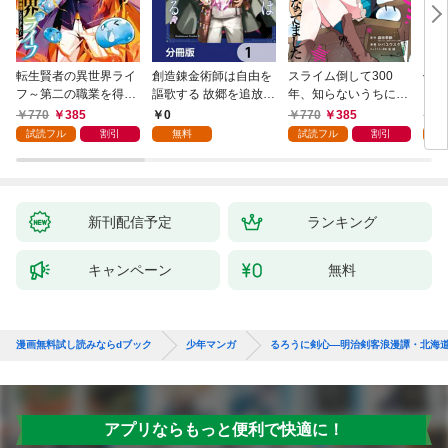
転生賢者の異世界ライ
創造錬金術師は自由を
スライム倒して300
信長
フ～第二の職業を得
謳歌する 故郷を追放さ
年、知らないうちにレ
て、世界最強になりま
れたら、魔王のお膝元
ベルMAXになってまし
770
385
0
770
385
7
した～ 1巻
で超絶効果のマジック
た 1巻
試読フル
割引
無料
試読フル
割引
試
アイテム作り放題にな
りました【分冊版】
1
新刊配信予定
ランキング
キャンペーン
無料
漫画無料試し読みならdブック
少年マンガ
るろうに剣心―明治剣客浪漫譚・北海
アプリならもっと便利で快適に！