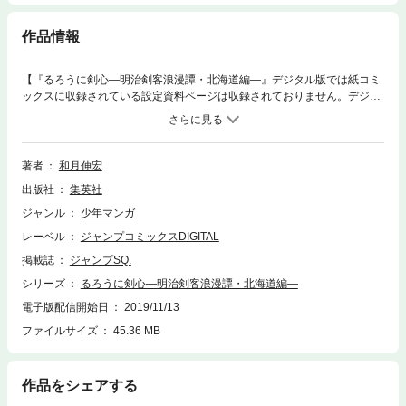
作品情報
【『るろうに剣心―明治剣客浪漫譚・北海道編―』デジタル版では紙コミ
ックスに収録されている設定資料ページは収録されておりません。デジタ
ル版限定特典としてフルカラーイラストギャラリーページが収録されてい
ます。】伝説の人斬り・抜刀斎こと緋村剣心――明治十六年の東京で、時
に倭杖を手に困窮している人のため剣を振るうも、妻・薫、息子・剣路と
平穏に日々を過ごしていた。ある時、一枚の写真から、薫の亡父・越路郎
著者
和月伸宏
が北海道で生きていることが判明。剣心達は北海道に向かうが…!? “不
出版社
集英社
殺”の流浪人の新たな浪漫譚、開幕……!!
ジャンル
少年マンガ
レーベル
ジャンプコミックスDIGITAL
掲載誌
ジャンプSQ.
シリーズ
るろうに剣心―明治剣客浪漫譚・北海道編―
電子版配信開始日
2019/11/13
ファイルサイズ
45.36 MB
作品をシェアする