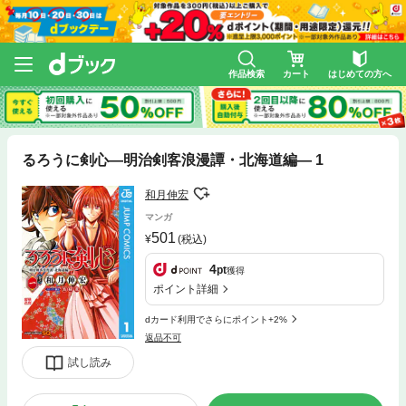
作品検索
カート
はじめての方へ
るろうに剣心―明治剣客浪漫譚・北海道編― 1
和月伸宏
マンガ
501
(税込)
4
pt
獲得
ポイント詳細
dカード利用でさらにポイント+2%
返品不可
試し読み