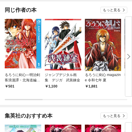
てく
OMI
同じ作者の本
もっと見る
るろうに剣心―明治剣
ジャンプデジタル画
るろうに剣心 magazin
映画
客浪漫譚・北海道編―
集 デジガ 武装錬金
e 令和七年 夏
に剣心
1
al
501
1,100
1,881
6
集英社のおすすめ本
もっと見る