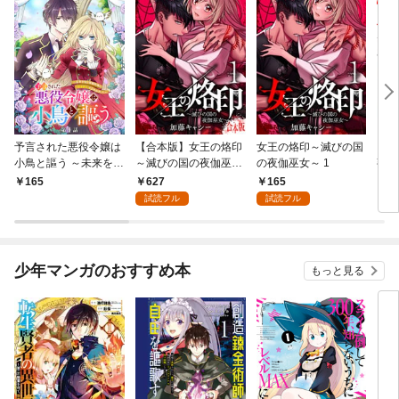
予言された悪役令嬢は
【合本版】女王の烙印
女王の烙印～滅びの国
【単
小鳥と謳う ～未来を知
～滅びの国の夜伽巫女
の夜伽巫女～ 1
熟れ
る専属執事に「君を救
～ 1
たり
627
165
165
1
う」と言われました～
試読フル
試読フル
分冊版 第1話
少年マンガのおすすめ本
もっと見る