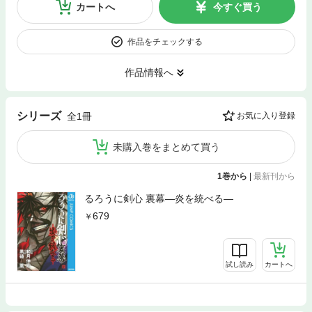
カートへ
今すぐ買う
作品をチェックする
作品情報へ
シリーズ
全1冊
お気に入り登録
未購入巻をまとめて買う
1巻から
|
最新刊から
るろうに剣心 裏幕―炎を統べる―
679
試し読み
カートへ