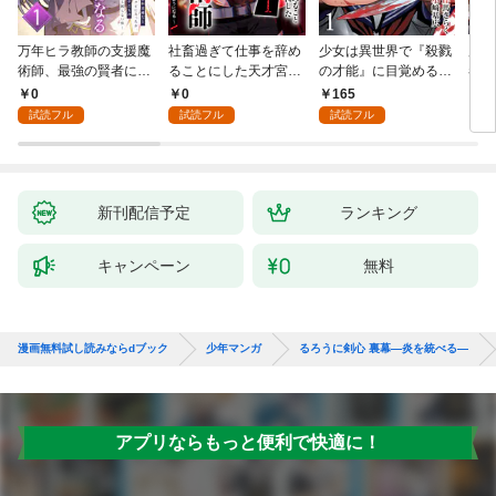
万年ヒラ教師の支援魔
社畜過ぎて仕事を辞め
少女は異世界で『殺戮
魔王
術師、最強の賢者にな
ることにした天才宮廷
の才能』に目覚める
者パ
る～不人気の支援魔術
魔術師～辺境の地でス
(話売り) #1
やっ
0
0
165
2
師は給料泥棒だと魔術
ローライフを夢見る
試読フル
試読フル
試読フル
大学をクビになった
が、不届き者を倒して
が、出世した元教え子
いたら『最果ての魔
たちのおかげで何も困
女』と呼ばれるように
らない件～ 第1話
なる～ 第1話
新刊配信予定
ランキング
キャンペーン
無料
漫画無料試し読みならdブック
少年マンガ
るろうに剣心 裏幕―炎を統べる―
アプリならもっと便利で快適に！