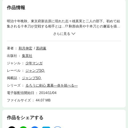
作品情報
明治十年晩秋、東京府新吉原に現れた志々雄真実と二人の部下。初めて結
集される十本刀が交戦する相手とは…!? 駒形由美や十本刀との邂逅を描い
た、志々雄真実の組織旗揚げの物語!! ※本電子書籍にはマンガ･小説･キャラ
クター解説が含まれております。1ページ毎の画像表示となるため、小説
部分も含め、文字サイズ等の設定を変更することができません。ご了承く
ださい。
著者
和月伸宏
黒碕薫
出版社
集英社
ジャンル
少年マンガ
レーベル
ジャンプSQ.
掲載誌
ジャンプSQ.
シリーズ
るろうに剣心 裏幕―炎を統べる―
電子版配信開始日
2014/11/04
ファイルサイズ
44.07 MB
作品をシェアする