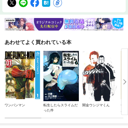
あわせてよく買われている本
ワンパンマン
転生したらスライムだ
闇金ウシジマくん
ON
った件
版