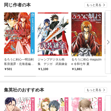
同じ作者の本
もっと見る
るろうに剣心―明治剣
ジャンプデジタル画
るろうに剣心 magazin
映画
客浪漫譚・北海道編―
集 デジガ 武装錬金
e 令和七年 夏
に剣心
1
al
501
1,100
1,881
6
集英社のおすすめ本
もっと見る