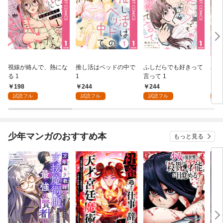
視線が絡んで、熱にな
推し活はベッドの中で
ふしだらでも好きって
パー
る 1
1
言って 1
ーシ
198
244
244
1
試読フル
試読フル
試読フル
試
少年マンガのおすすめ本
もっと見る