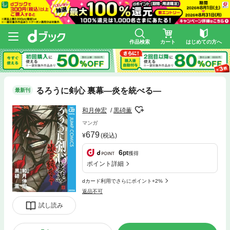
作品検索
カート
はじめての方へ
るろうに剣心 裏幕―炎を統べる―
最新刊
和月伸宏
黒碕薫
マンガ
679
(税込)
6
pt
獲得
ポイント詳細
dカード利用でさらにポイント+2%
返品不可
試し読み