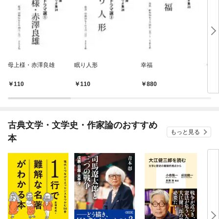
母上様・赤澤良雄
眠り人形
幸福
寺内
110
110
880
1,
古典文学・文学史・作家論のおすすめ
もっと見る
本