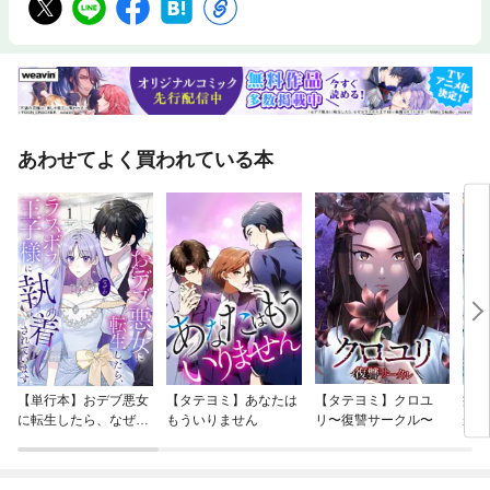
あわせてよく買われている本
【単行本】おデブ悪女
【タテヨミ】あなたは
【タテヨミ】クロユ
病弱
に転生したら、なぜか
もういりません
リ〜復讐サークル〜
が、
ラスボス王子様に執着
ぎて
されています
たち
ね！