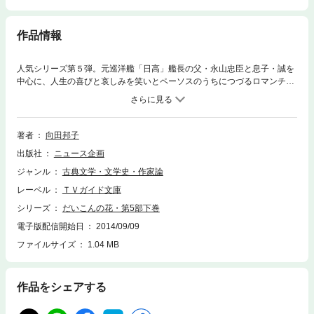
作品情報
人気シリーズ第５弾。元巡洋艦「日高」艦長の父・永山忠臣と息子・誠を
中心に、人生の喜びと哀しみを笑いとペーソスのうちにつづるロマンチッ
ク・ホームドラマ。誠がより子と晴れて結婚してはや１年。忠臣の小うる
さい“嫁教育”、周囲へのお節介は相変わらずで、誠たちの気の休まるひま
もない。おまけに、自由奔放なより子の妹や、忠臣がひそかに思いを寄せ
るバーのマダムがさまざまに絡むなど、永山家をめぐる騒動の日々はまだ
著者
向田邦子
まだ続く。出演は森繁久彌、竹脇無我、いしだあゆみ、大坂志郎、加藤治
出版社
ニュース企画
子、牟田悌三、春川ますみ、榊原郁恵、長谷川哲夫、真屋順子、坪田直
子、金子信雄、入川保則、久我美子、志村喬ほか。演出・山内和郎、大村
ジャンル
古典文学・文学史・作家論
哲夫、大井素宏。昭和５２（１９７７）年テレビ朝日系で放送。向田邦子
レーベル
ＴＶガイド文庫
単独執筆。全２６回。下巻は第１４～２６話を収録。
シリーズ
だいこんの花・第5部下巻
電子版配信開始日
2014/09/09
ファイルサイズ
1.04 MB
作品をシェアする