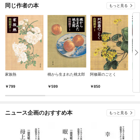
同じ作者の本
もっと見る
家族熱
桃から生まれた桃太郎
阿修羅のごとく
ビッ
ナル
22
799
599
850
4
ニュース企画のおすすめ本
もっと見る