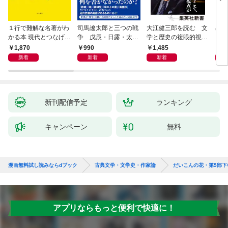
１行で難解な名著がわ
司馬遼太郎と三つの戦
大江健三郎を読む 文
出会
かる本 現代とつなげて
争 戊辰・日露・太平
学と歴史の複眼的視点
エッセンスをつかむ50
洋
から
1,870
990
1,485
1,
冊
新着
新着
新着
新刊配信予定
ランキング
キャンペーン
無料
漫画無料試し読みならdブック
古典文学・文学史・作家論
だいこんの花・第5部下
アプリならもっと便利で快適に！