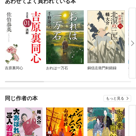
あわせてよく買われている本
吉原裏同心
おれは一万石
銅信左衛門剣錆録
#神
ルフ
同じ作者の本
もっと見る