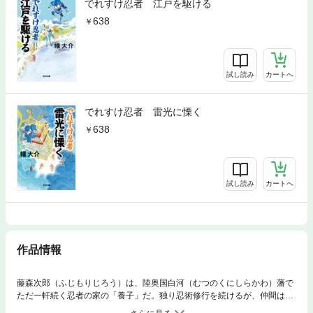
でれすけ忍者 江戸を駆ける
638
試し読み
カートへ
でれすけ忍者 雷光に慄く
638
試し読み
カートへ
作品情報
藤森次郎（ふじもりじろう）は、陸奥国白河（むつのくにしらかわ）藩で
ただ一軒続く忍者の家の「養子」だ。独り忍術修行を続けるが、仲間はお
らず、烏や猟師を相手に技を磨く日々。だが、その役立たずぶりから「で