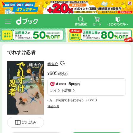
作品検索
カート
はじめての方へ
でれすけ忍者
幡大介
605
(税込)
5
pt
獲得
ポイント詳細
dカード利用でさらにポイント+2%
返品不可
試し読み