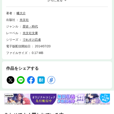
れすけ！」と養父に怒られることも……。藩主松平家が御三卿田安（たや
す）家から跡継ぎを迎えるとの噂を聞いた次郎は仕込んだ術を総動員し
て、真相を探り始めるが！？ 山育ちの少年忍者の成長を描く痛快作！
著者
幡大介
出版社
光文社
ジャンル
歴史・時代
レーベル
光文社文庫
シリーズ
でれすけ忍者
電子版配信開始日
2014/07/20
ファイルサイズ
0.17 MB
作品をシェアする