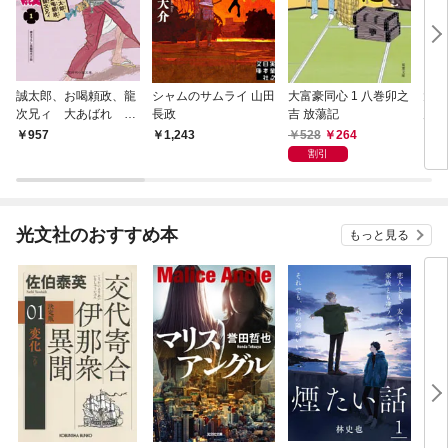
誠太郎、お喝頼政、龍
シャムのサムライ 山田
大富豪同心 1 八巻卯之
大江
次兄ィ 大あばれ 三
長政
吉 放蕩記
力と
人若殿１
江戸
528
264
957
1,243
7
割引
光文社のおすすめ本
もっと見る