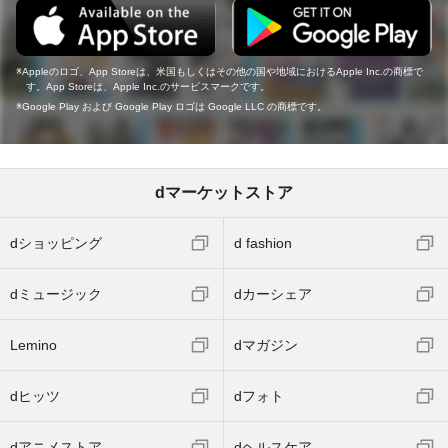
Appleのロゴ、App Storeは、米国もしくはその他の国や地域におけるApple Inc.の商標で
す。App Storeは、Apple Inc.のサービスマークです。
Google Play および Google Play ロゴは Google LLC の商標です。
dマーケットストア
dショッピング
d fashion
dミュージック
dカーシェア
Lemino
dマガジン
dヒッツ
dフォト
dアニメストア
dヘルスケア