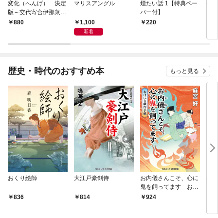
変化（へんげ） 決定
マリスアングル
煙たい話 1【特典ペー
手下
版～交代寄合伊那衆異
パー付】
聞（1）～
1,100
880
220
8
新着
歴史・時代のおすすめ本
もっと見る
おくり絵師
大江戸豪剣侍
お内儀さんこそ、心に
極道
鬼を飼ってます おけ
いの戯作手帖
836
814
924
8