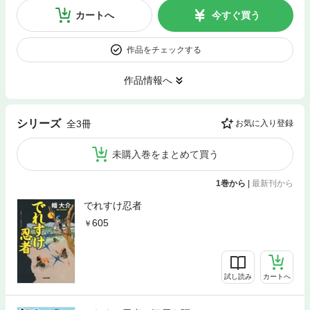
カートへ
今すぐ買う
作品をチェックする
作品情報へ
シリーズ
全3冊
お気に入り登録
未購入巻をまとめて買う
1巻から
|
最新刊から
でれすけ忍者
605
試し読み
カートへ