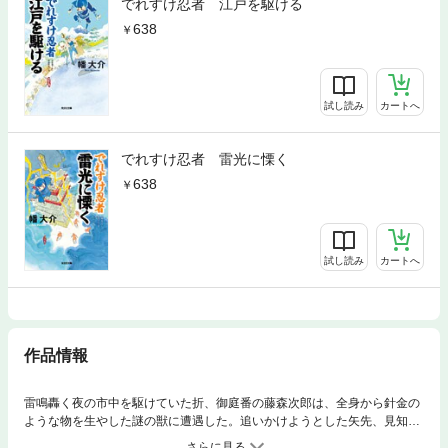
でれすけ忍者 江戸を駆ける
638
試し読み
カートへ
でれすけ忍者 雷光に慄く
638
試し読み
カートへ
作品情報
雷鳴轟く夜の市中を駆けていた折、御庭番の藤森次郎は、全身から針金の
ような物を生やした謎の獣に遭遇した。追いかけようとした矢先、見知ら
ぬ男と思いがけず衝突。彼の袂から落ちてきた紙には生首の絵が！ 恐れ