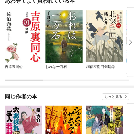
あわせてよく買われている本
吉原裏同心
おれは一万石
銅信左衛門剣錆録
#神
ルフ
同じ作者の本
もっと見る