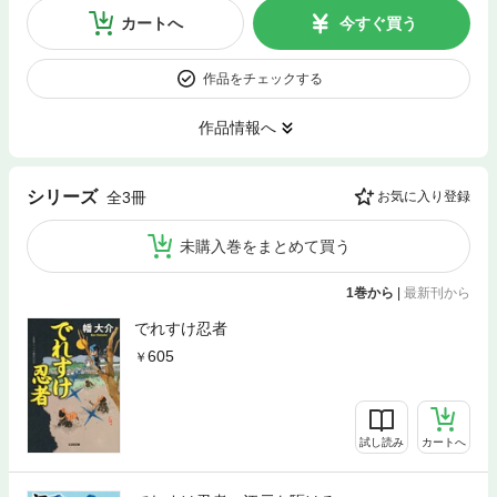
カートへ
今すぐ買う
作品をチェックする
作品情報へ
シリーズ
全3冊
お気に入り登録
未購入巻をまとめて買う
1巻から
|
最新刊から
でれすけ忍者
605
試し読み
カートへ