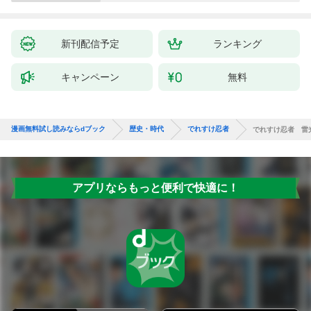
新刊配信予定
ランキング
キャンペーン
無料
漫画無料試し読みならdブック
歴史・時代
でれすけ忍者
でれすけ忍者 雷
アプリならもっと便利で快適に！