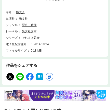
をなして逃げ出した次郎は、翌日、田安家の若君より落雷の場所を突き止
めろと命じられ――。田舎者忍者の活躍を飄々と描く大好評シリーズ第三
弾！
著者
幡大介
出版社
光文社
ジャンル
歴史・時代
レーベル
光文社文庫
シリーズ
でれすけ忍者
電子版配信開始日
2014/10/24
ファイルサイズ
0.18 MB
作品をシェアする