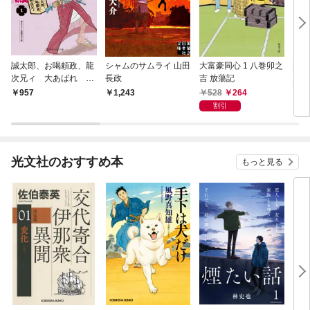
誠太郎、お喝頼政、龍
シャムのサムライ 山田
大富豪同心 1 八巻卯之
大江
次兄ィ 大あばれ 三
長政
吉 放蕩記
力と
人若殿１
江戸
528
264
957
1,243
7
割引
光文社のおすすめ本
もっと見る