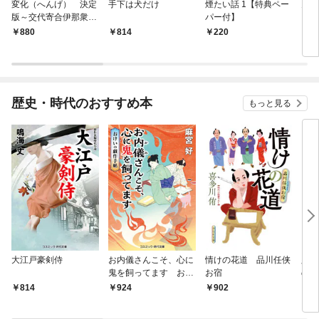
変化（へんげ） 決定
手下は犬だけ
煙たい話 1【特典ペー
鬼役
版～交代寄合伊那衆異
パー付】
聞（1）～
880
814
220
7
歴史・時代のおすすめ本
もっと見る
大江戸豪剣侍
お内儀さんこそ、心に
情けの花道 品川任侠
必殺
鬼を飼ってます おけ
お宿
の弦
いの戯作手帖
814
924
902
8