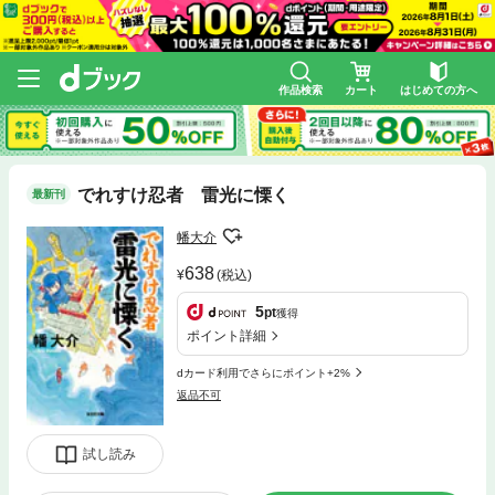
作品検索
カート
はじめての方へ
でれすけ忍者 雷光に慄く
最新刊
幡大介
638
(税込)
5
pt
獲得
ポイント詳細
dカード利用でさらにポイント+2%
返品不可
試し読み