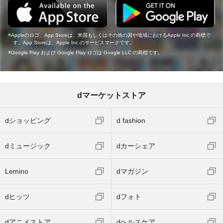
Appleのロゴ、App Storeは、米国もしくはその他の国や地域におけるApple Inc.の商標で
す。App Storeは、Apple Inc.のサービスマークです。
Google Play および Google Play ロゴは Google LLC の商標です。
dマーケットストア
dショッピング
d fashion
dミュージック
dカーシェア
Lemino
dマガジン
dヒッツ
dフォト
dアニメストア
dヘルスケア