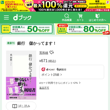
作品検索
カート
はじめての方へ
銀行 儲かってます！
最新刊
荒和雄
671
(税込)
6
pt
獲得
ポイント詳細
dカード利用でさらにポイント+2%
返品不可
試し読み