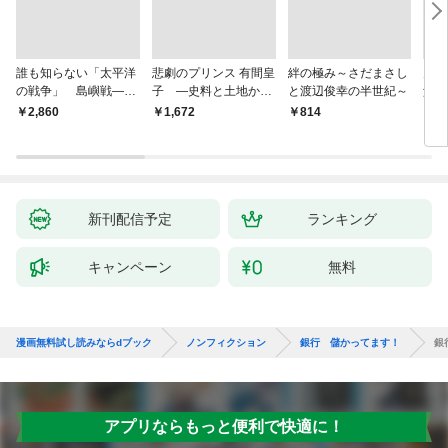
誰も知らない「太平洋
悲劇のプリンス 有間皇
絆の極み～さだまさし
鬼が
の戦争」 島嶼戦――
子 ―史料と土地から
と渡辺俊幸の半世紀～
父と
マッカーサーとの激闘
読み直す十九年の生涯
赦し
￥2,860
￥1,672
￥814
￥1,
の真実
新刊配信予定
ランキング
キャンペーン
無料
漫画無料試し読みならdブック
ノンフィクション
銀行 儲かってます！
銀
アプリならもっと便利で快適に！