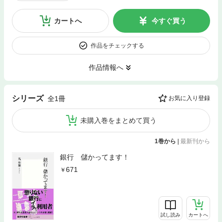
カートへ
今すぐ買う
作品をチェックする
作品情報へ
シリーズ
全1冊
お気に入り登録
未購入巻をまとめて買う
1巻から
|
最新刊から
銀行 儲かってます！
671
試し読み
カートへ