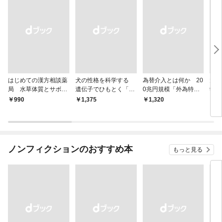
はじめての漢方相談薬
犬の性格を科学する
為替介入とは何か 20
大江
局 水草体質とサボテ
遺伝子でひもとく「最
0兆円規模「外為特
学と
ン体質
良の友」の進化
会」が生まれた謎
から
￥990
￥1,375
￥1,320
￥1,
ノンフィクションのおすすめ本
もっと見る