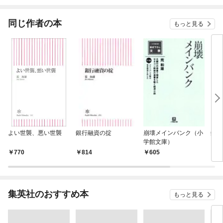
されています
りが
てく
OMI
同じ作者の本
もっと見る
よい世襲、悪い世襲
銀行融資の掟
崩壊メインバンク（小
銀行
学館文庫）
770
814
605
6
集英社のおすすめ本
もっと見る