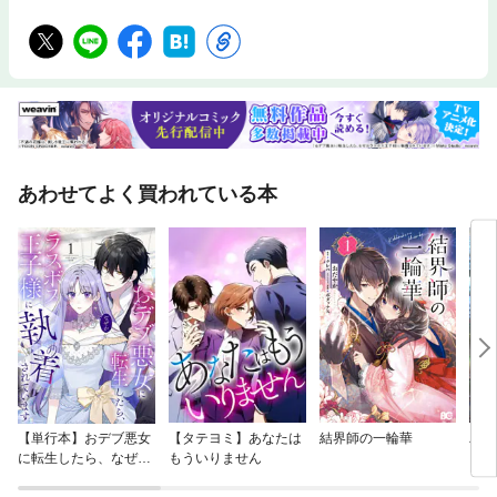
あわせてよく買われている本
【単行本】おデブ悪女
【タテヨミ】あなたは
結界師の一輪華
バッ
に転生したら、なぜか
もういりません
ロイ
ラスボス王子様に執着
今世