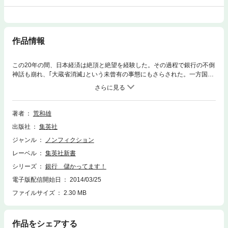
作品情報
この20年の間、日本経済は絶頂と絶望を経験した。その過程で銀行の不倒
神話も崩れ、｢大蔵省消滅｣という未曾有の事態にもさらされた。一方国民
の間では、リストラ･過労死･ワーキングプアという言葉も、いつの間にか
定着した。これらの負の経験をもとに、銀行を中心とした我々の経済生活
に、新しいビジョンが生まれるはずだった。しかし、血税注入により生き
返った銀行は、なり振り構わぬ再編を繰り返し、メガバンクとしてひとり
著者
荒和雄
再生を果たす。結局は近年最高益を出し、相変わらず｢儲けて｣いる。こん
出版社
集英社
な現状に苛立つ読者にとって、本書は彼らメガバンクの本音と建前がよく
わかるコンパクトな一冊となる。
ジャンル
ノンフィクション
レーベル
集英社新書
シリーズ
銀行 儲かってます！
電子版配信開始日
2014/03/25
ファイルサイズ
2.30 MB
作品をシェアする