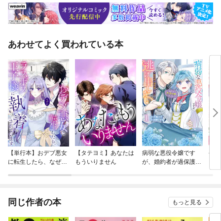
あわせてよく買われている本
【単行本】おデブ悪女
【タテヨミ】あなたは
病弱な悪役令嬢です
公爵
に転生したら、なぜか
もういりません
が、婚約者が過保護す
当た
ラスボス王子様に執着
ぎて逃げ出したい(私
されています
たち犬猿の仲でしたよ
ね！？)
同じ作者の本
もっと見る