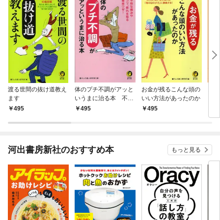
渡る世間の抜け道教え
体のプチ不調がアッと
お金が残るこんな頭の
お金
ます
いうまに治る本 不快
いい方法があったのか
おき
な痛みやコリ、疲れを
495
495
495
4
取る簡単ワザ！
河出書房新社のおすすめ本
もっと見る