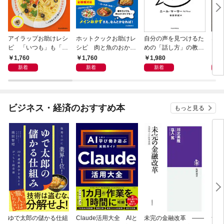
アイラップお助けレシ
ホットクックお助けレ
自分の声を見つけるた
なる
ピ 「いつも」も「も
シピ 肉と魚のおか
めの「話し方」の教
しも」もおいしい！
ず 少ない材料＆調味
室 Ｏｒａｃｙ（オラ
1,760
1,760
1,980
1,
料で、あとはスイッチ
シー）
新着
新着
新着
ポン！
ビジネス・経済のおすすめ本
もっと見る
ゆで太郎の儲かる仕組
Claude活用大全 AIと
未完の金融改革 ――
食べ