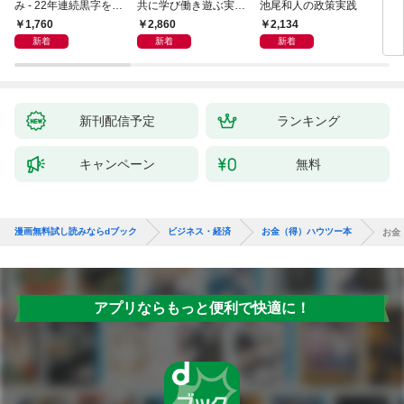
み - 22年連続黒字を支
共に学び働き遊ぶ実践
池尾和人の政策実践
えるがっちり経営術 -
ガイド
1,760
2,860
2,134
1,
新着
新着
新着
新刊配信予定
ランキング
キャンペーン
無料
漫画無料試し読みならdブック
ビジネス・経済
お金（得）ハウツー本
お金
アプリならもっと便利で快適に！