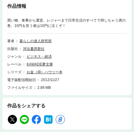
作品情報
買い物、食事から運賃、レジャーまで日常生活のすべてで得しちゃう虎の
巻。10円を笑う者は10円に泣くぞ！
著者
暮らしの達人研究班
出版社
河出書房新社
ジャンル
ビジネス・経済
レーベル
KAWADE夢文庫
シリーズ
お金（得）ハウツー本
電子版配信開始日
2012/11/27
ファイルサイズ
2.89 MB
作品をシェアする