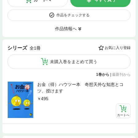
作品をチェックする
作品情報へ
シリーズ
全1冊
お気に入り登録
未購入巻をまとめて買う
1巻から
|
最新刊から
お金（得）ハウツー本 奇想天外な知恵とコ
ツ、授けます
495
カートへ