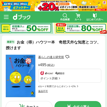
作品検索
カート
はじめての方へ
お金（得）ハウツー本 奇想天外な知恵とコツ、
最新刊
授けます
暮らしの達人研究班
495
(税込)
4
pt
獲得
ポイント詳細
dカード利用でさらにポイント+2%
返品不可
カートへ
今すぐ買う