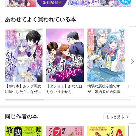
あわせてよく買われている本
【単行本】おデブ悪女
【タテヨミ】あなたは
病弱な悪役令嬢です
妹は
に転生したら、なぜか
もういりません
が、婚約者が過保護す
ラスボス王子様に執着
ぎて逃げ出したい(私
されています
たち犬猿の仲でしたよ
ね！？)
同じ作者の本
もっと見る