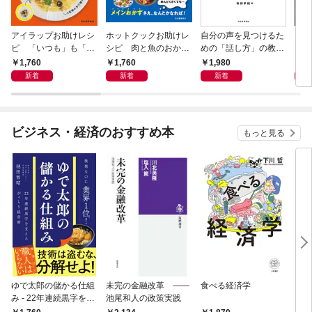
アイラップお助けレシ
ホットクックお助けレ
自分の声を見つけるた
なる
ピ 「いつも」も「も
シピ 肉と魚のおか
めの「話し方」の教
しも」もおいしい！
ず 少ない材料＆調味
室 Ｏｒａｃｙ（オラ
1,760
1,760
1,980
1,
料で、あとはスイッチ
シー）
新着
新着
新着
ポン！
ビジネス・経済のおすすめ本
もっと見る
ゆで太郎の儲かる仕組
未完の金融改革 ――
食べる経済学
リー
み - 22年連続黒字を支
池尾和人の政策実践
「も
えるがっちり経営術 -
然と