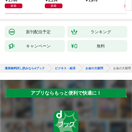
1,760
2,134
2,
1,870
イン
新着
新着
果を
新刊配信予定
ランキング
キャンペーン
無料
漫画無料試し読みならdブック
ビジネス・経済
お金の大疑問
お金の大疑問
アプリならもっと便利で快適に！