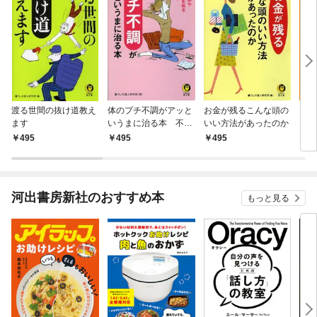
渡る世間の抜け道教え
体のプチ不調がアッと
お金が残るこんな頭の
お金
ます
いうまに治る本 不快
いい方法があったのか
おき
な痛みやコリ、疲れを
495
495
495
4
取る簡単ワザ！
河出書房新社のおすすめ本
もっと見る