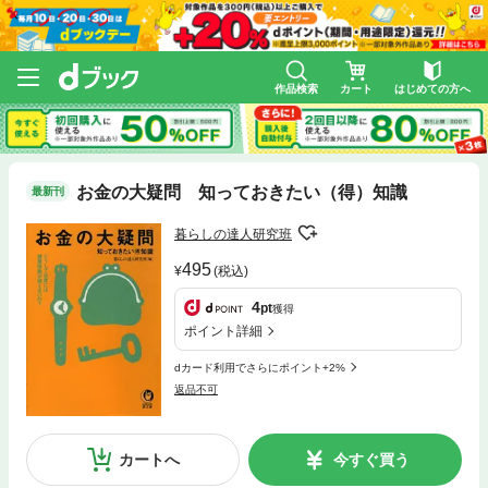
作品検索
カート
はじめての方へ
お金の大疑問 知っておきたい（得）知識
最新刊
暮らしの達人研究班
495
(税込)
4
pt
獲得
ポイント詳細
dカード利用でさらにポイント+2%
返品不可
カートへ
今すぐ買う