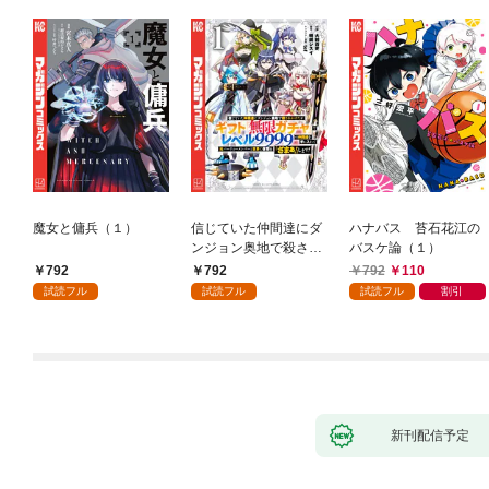
魔女と傭兵（１）
信じていた仲間達にダ
ハナバス 苔石花江の
ンジョン奥地で殺され
バスケ論（１）
かけたがギフト『無限
792
792
792
110
ガチャ』でレベル９９
試読フル
試読フル
試読フル
割引
９９の仲間達を手に入
れて元パーティーメン
バーと世界に復讐＆
『ざまぁ！』します！
（１）
新刊配信予定