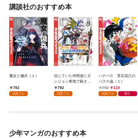
講談社のおすすめ本
魔女と傭兵（１）
信じていた仲間達にダ
ハナバス 苔石花江の
ンジョン奥地で殺され
バスケ論（１）
かけたがギフト『無限
792
792
792
110
ガチャ』でレベル９９
試読フル
試読フル
試読フル
割引
９９の仲間達を手に入
れて元パーティーメン
バーと世界に復讐＆
『ざまぁ！』します！
（１）
少年マンガのおすすめ本