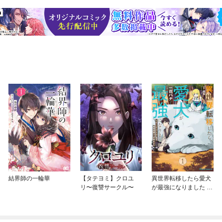
結界師の一輪華
【タテヨミ】クロユ
異世界転移したら愛犬
リ〜復讐サークル〜
が最強になりました ～
シルバーフェンリルと
俺が異世界暮らしを始
めたら～ THE COMIC