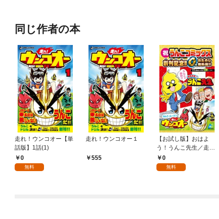
OMIC
同じ作者の本
走れ！ウンコオー【単
走れ！ウンコオー１
【お試し版】おはよ
話版】1話(1)
う！うんこ先生／走
れ！ウンコオー
0
0
555
無料
無料