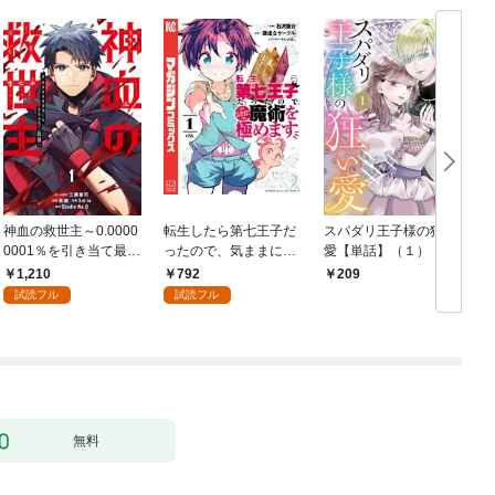
神血の救世主～0.0000
転生したら第七王子だ
スパダリ王子様の狂い
0001％を引き当て最強
ったので、気ままに魔
愛【単話】（１）
へ～【電子書籍特典
術を極めます（１）
1,210
792
209
付】（１）
試読フル
試読フル
無料