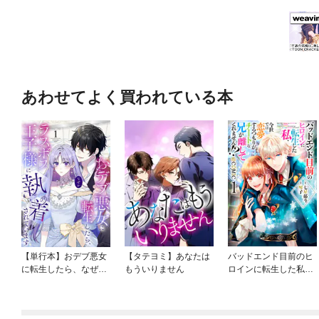
あわせてよく買われている本
【単行本】おデブ悪女
【タテヨミ】あなたは
バッドエンド目前のヒ
に転生したら、なぜか
もういりません
ロインに転生した私、
ラスボス王子様に執着
今世では恋愛するつも
されています
りがチートな兄が離し
てくれません！？@C