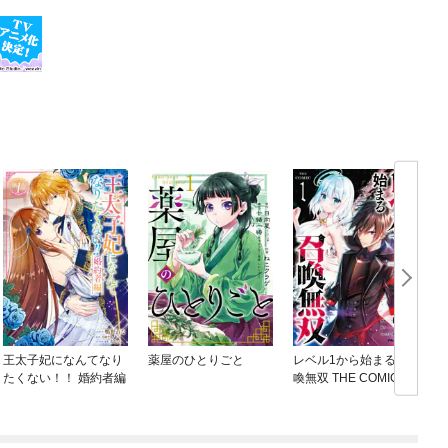
王太子妃になんてなり
薬屋のひとりごと
レベル1から始まる召
たくない！！ 婚約者編
喚無双 THE COMIC
ね