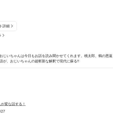
ト詳細
%
おじいちゃんは今日もお話を読み聞かせてくれます。桃太郎、鶴の恩返
語が、おじいちゃんの超斬新な解釈で現代に蘇る!!
んが変な話する！
/27