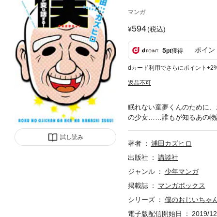
マンガ
594
(税込)
ポイン
5
pt
獲得
dカード利用でさらにポイント+2
返品不可
眠れない童夢くんのために、
の少女……誰もが知るあの物
試し読み
著者
浦田カズヒロ
出版社
講談社
ジャンル
少年マンガ
掲載誌
マンガボックス
シリーズ
僕のおじいちゃ
電子版配信開始日
2019/12