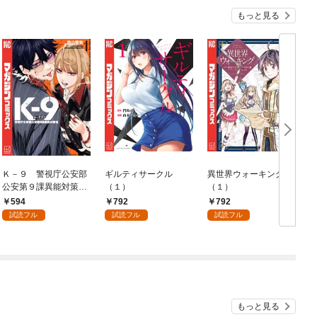
もっと見る
Ｋ－９ 警視庁公安部
ギルティサークル
異世界ウォーキング
公安第９課異能対策係
（１）
（１）
（１）
594
792
792
試読フル
試読フル
試読フル
もっと見る