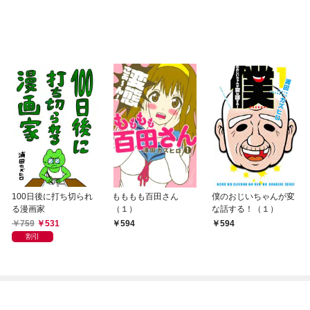
100日後に打ち切られ
もももも百田さん
僕のおじいちゃんが変
る漫画家
（１）
な話する！（１）
759
531
594
594
割引