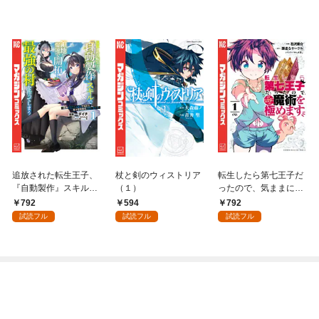
追放された転生王子、
杖と剣のウィストリア
転生したら第七王子だ
『自動製作』スキルで
（１）
ったので、気ままに魔
領地を爆速で開拓し最
術を極めます（１）
792
594
792
強の村を作ってしまう
試読フル
試読フル
試読フル
～最強クラフトスキル
で始める、楽々領地開
拓スローライフ～
（１）