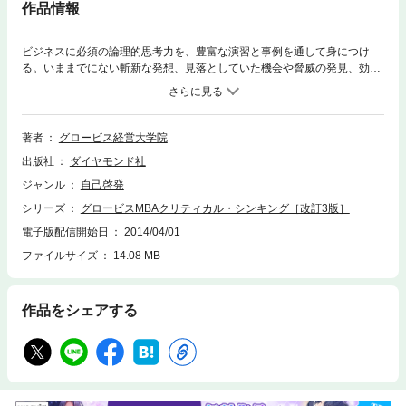
作品情報
ビジネスに必須の論理的思考力を、豊富な演習と事例を通して身につけ
る。いままでにない斬新な発想、見落としていた機会や脅威の発見、効率
的・効果的なコミュニケーション、集団としてのより良い意思決定、説
得・交渉・コーチングの上達などが可能になり、成功へのチャンスをつか
める。
著者
グロービス経営大学院
出版社
ダイヤモンド社
ジャンル
自己啓発
シリーズ
グロービスMBAクリティカル・シンキング［改訂3版］
電子版配信開始日
2014/04/01
ファイルサイズ
14.08 MB
作品をシェアする