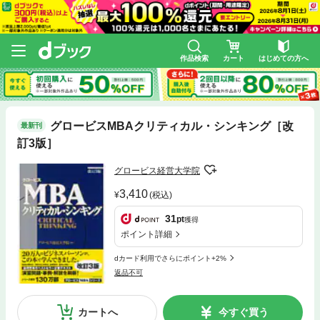
作品検索
カート
はじめての方へ
グロービスMBAクリティカル・シンキング［改
最新刊
訂3版］
グロービス経営大学院
3,410
(税込)
31
pt
獲得
ポイント詳細
dカード利用でさらにポイント+2%
返品不可
カートへ
今すぐ買う