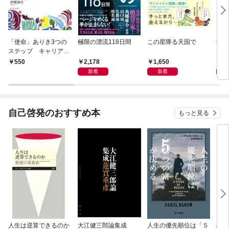
「使命」ありき3つの
極限の漂流118日間
この星降る天国で
働き
ステップ キャリアの
ンス
成功とは何か
も「
2,178
1,650
1,
550
れる
新着
新着
自己啓発のおすすめ本
もっと見る
人生は逆算できるのか
大江健三郎論集成
人生の優先順位は「５
極限