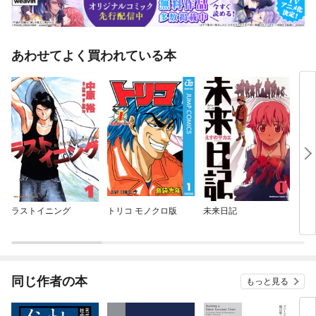
あわせてよく買われている本
ラストイニング
トリコ モノクロ版
未来日記
エル
同じ作者の本
もっと見る