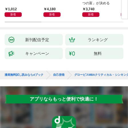
つの富」が決める
1,012
4,180
3,740
2,
新着
新着
新着
新刊配信予定
ランキング
キャンペーン
無料
漫画無料試し読みならdブック
自己啓発
グロービスMBAクリティカル・シンキン
アプリならもっと便利で快適に！