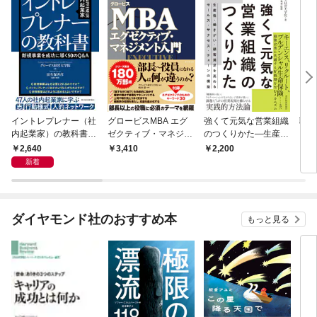
イントレプレナー（社
グロービスMBA エグ
強くて元気な営業組織
職場
内起業家）の教科書―
ゼクティブ・マネジメ
のつくりかた―生産
トす
新規事業を成功に導く
ント入門
性・働きがい・顧客満
理な
2,640
3,410
2,200
1,
５０のＱ＆Ａ
足を高めるセールス・
せる
新着
サクセス・チェーンの
構築
ダイヤモンド社のおすすめ本
もっと見る