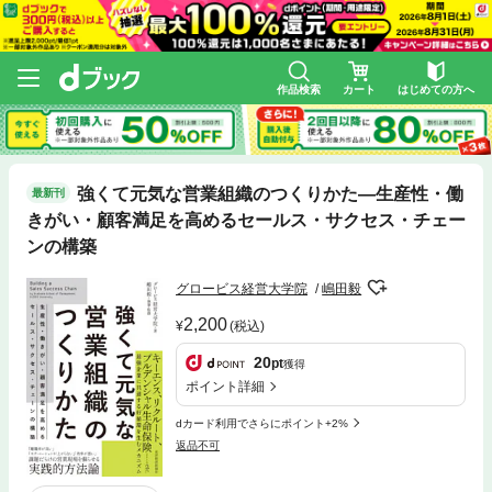
作品検索
カート
はじめての方へ
強くて元気な営業組織のつくりかた―生産性・働
最新刊
きがい・顧客満足を高めるセールス・サクセス・チェー
ンの構築
グロービス経営大学院
嶋田毅
2,200
(税込)
20
pt
獲得
ポイント詳細
dカード利用でさらにポイント+2%
返品不可