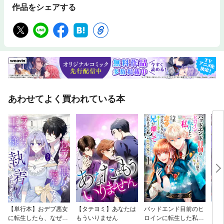
作品をシェアする
あわせてよく買われている本
【単行本】おデブ悪女
【タテヨミ】あなたは
バッドエンド目前のヒ
【タ
に転生したら、なぜか
もういりません
ロインに転生した私、
リ〜