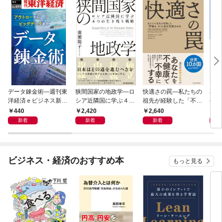
データ錬金術―週刊東
狭間国家の地政学―ロ
快適さの罠―私たちの
石橋
洋経済ｅビジネス新書
シア近隣国に学ぶ４つ
祖先が経験した「不快
―大
Ｎo.493
の生き残り戦略
さ」が人生を充実させ
９）
440
2,420
2,640
2
る
２０
新着
新着
新着
ビジネス・経済のおすすめ本
もっと見る