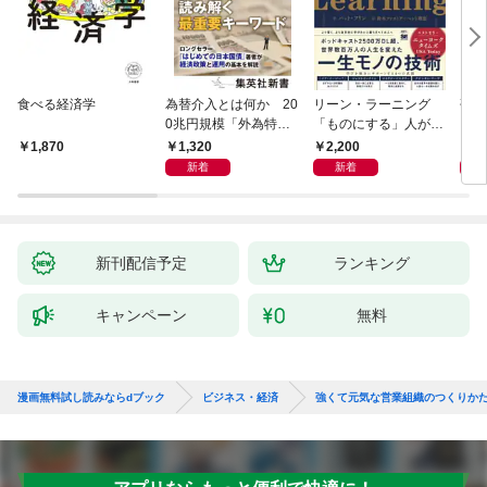
食べる経済学
為替介入とは何か 20
リーン・ラーニング
研究
0兆円規模「外為特
「ものにする」人が自
会」が生まれた謎
然とやっている 最小の
1,320
2,200
5,
1,870
インプットで最大の成
新着
新着
果を得る学習法
新刊配信予定
ランキング
キャンペーン
無料
漫画無料試し読みならdブック
ビジネス・経済
強くて元気な営業組織のつくりか