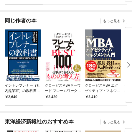
ラスボス王子様に執着
今世では恋愛するつも
されています
りがチートな兄が離し
てくれません！？@C
OMIC
同じ作者の本
もっと見る
イントレプレナー（社
グロービスMBAキーワ
グロービスMBA エグ
強く
内起業家）の教科書―
ード フレームワークB
ゼクティブ・マネジメ
のつ
新規事業を成功に導く
EST100
ント入門
性・
2,640
2,420
3,410
2,
５０のＱ＆Ａ
足を
サク
構築
東洋経済新報社のおすすめ本
もっと見る