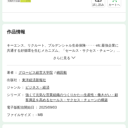
試し読み
カートへ
作品情報
キーエンス、リクルート、プルデンシャル生命保険･･････etc.最強企業に
共通する好循環を生むメカニズム、「セールス・サクセス・チェーン」を
構築すれば生産性・働きがい・顧客満足がいっきに高まる！！「離職率が
高い」「モチベーションが上がらない」「効率が悪い」課題だらけの営業
現場を蘇らせる実践的方法論！
著者
グロービス経営大学院
嶋田毅
出版社
東洋経済新報社
ジャンル
ビジネス・経済
シリーズ
強くて元気な営業組織のつくりかた―生産性・働きがい・顧
客満足を高めるセールス・サクセス・チェーンの構築
電子版配信開始日
2025/09/03
ファイルサイズ
- MB