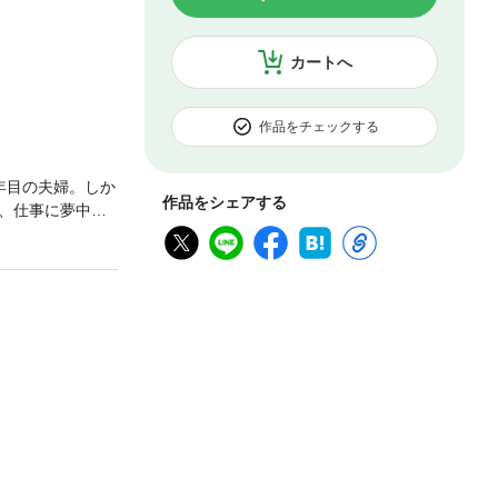
カートへ
作品をチェックする
年目の夫婦。しか
作品をシェアする
、仕事に夢中で
でいた。だが、
広告に、結婚十
ＰＲの仕事が終
た。そして、改
やがてフェイ