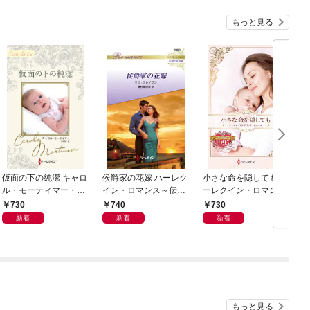
もっと見る
仮面の下の純潔 キャロ
侯爵家の花嫁 ハーレク
小さな命を隠しても ハ
ル・モーティマー・コ
イン・ロマンス～伝説
ーレクイン・ロマン
レクション【ハーレク
の名作選～【ハーレク
ス・タイムマシン
730
740
730
イン・マスターピース
イン・ロマンス版】
新着
新着
新着
版】
もっと見る