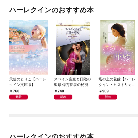
ハーレクインのおすすめ本
天使のとりこ【ハーレ
スペイン富豪と日陰の
塔の上の花嫁【ハーレ
クイン文庫版】
聖母 億万長者の秘密同
クイン・ヒストリカ
盟 II ハーレクイン・ロ
ル・スペシャル版】
760
740
909
マンス～純潔のシンデ
新着
新着
新着
レラ～
ハーレクインのおすすめ本