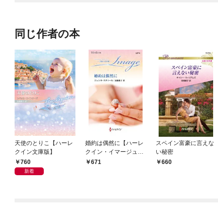
同じ作者の本
天使のとりこ【ハーレ
婚約は偶然に【ハーレ
スペイン富豪に言えな
クイン文庫版】
クイン・イマージュ
い秘密
版】
760
671
660
新着