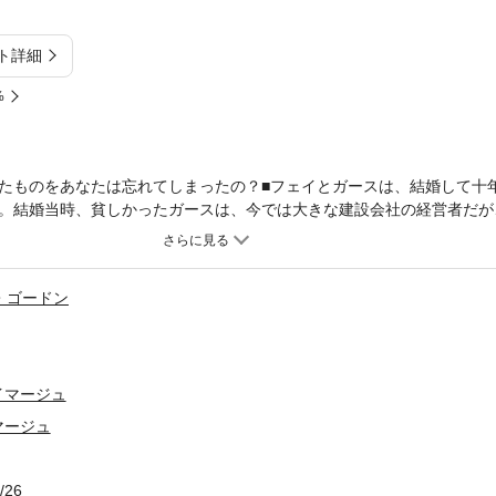
ト詳細
%
たものをあなたは忘れてしまったの？■フェイとガースは、結婚して十
。結婚当時、貧しかったガースは、今では大きな建設会社の経営者だが
イは耐えられなかったのだ。別居後、恋人もできた彼女は、離婚を望ん
ースは取り引きを持ちかけてきた。新しい住宅シリーズの売り出し用の
使いたいが、そのためには再び家族で暮らす必要がある、その代わり、
・ゴードン
と。フェイは離婚を前提に、子供たちと共に再びガースと暮らしはじめ
機会を得た。離れてしまった家族の気持を取り戻そうと奮闘する彼に、
イマージュ
マージュ
/26