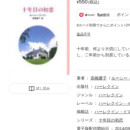
550
(税込)
ポイン
5
pt
獲得
dカード利用でさらにポイント+2
返品不可
十年前、何より大切にしてい
し、二年前から別居している
家庭を顧みないことに、フェ
そんな妻の気持を知って、ガ
周年を迎えた自分たち夫婦を
著者
高橋庸子
ルーシー
わりしだい離婚に応じよう、
めてガースを身近に観察する
出版社
ハーレクイン
試し読み
は……。
ジャンル
ハーレクイン
レーベル
ハーレクイン・
掲載誌
ハーレクイン・イ
シリーズ
十年目の初恋
電子版配信開始日
2014/09