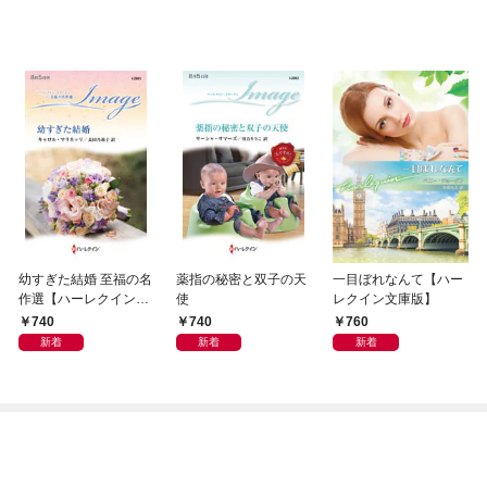
幼すぎた結婚 至福の名
薬指の秘密と双子の天
一目ぼれなんて【ハー
作選【ハーレクイン・
使
レクイン文庫版】
イマージュ版】
740
740
760
新着
新着
新着