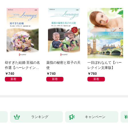
幼すぎた結婚 至福の名
薬指の秘密と双子の天
一目ぼれなんて【ハー
作選【ハーレクイン・
使
レクイン文庫版】
イマージュ版】
740
740
760
新着
新着
新着
ランキング
キャンペーン