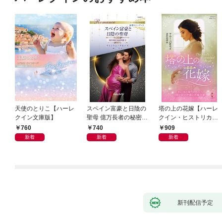
天使のとりこ【ハーレ
スペイン富豪と日陰の
塔の上の花嫁【ハーレ
クイン文庫版】
聖母 億万長者の秘密同
クイン・ヒストリカ
盟 II ハーレクイン・ロ
ル・スペシャル版】
760
740
909
マンス～純潔のシンデ
新着
新着
新着
レラ～
新刊配信予定