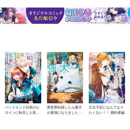
バッドエンド目前のヒ
異世界転移したら愛犬
王太子妃になんてなり
ロインに転生した私、
が最強になりました ～
たくない！！ 婚約者編
今世では恋愛するつも
シルバーフェンリルと
りがチートな兄が離し
俺が異世界暮らしを始
てくれません！？@C
めたら～ THE COMIC