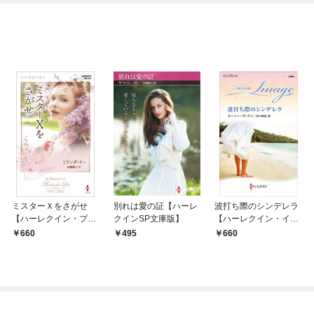
OMIC
ミスターＸをさがせ
別れは愛の証【ハーレ
波打ち際のシンデレラ
【ハーレクイン・プレ
クインSP文庫版】
【ハーレクイン・イマ
ゼンツ作家シリーズ別
ージュ版】
660
495
660
冊版】