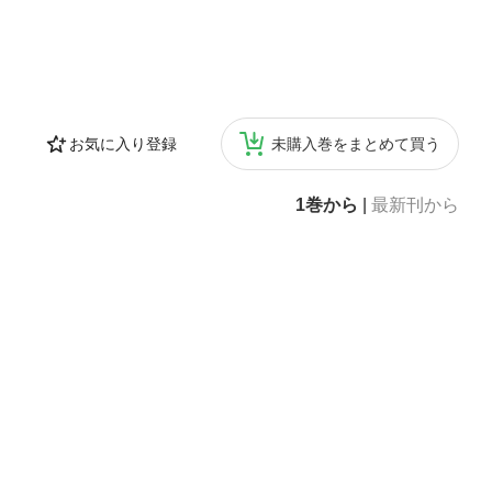
お気に入り登録
未購入巻をまとめて買う
1巻から
|
最新刊から