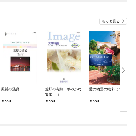
もっと見る
黒髪の誘惑
荒野の奇跡 華やかな
愛の物語の結末は？
遺産 ＩＩ
550
550
550