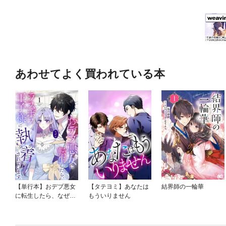
あわせてよく買われている本
【単行本】おデブ悪女
【タテヨミ】あなたは
結界師の一輪華
に転生したら、なぜか
もういりません
ラスボス王子様に執着
されています