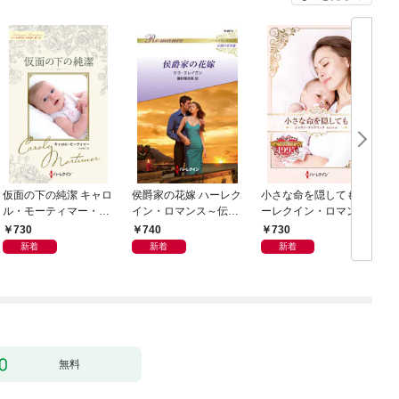
仮面の下の純潔 キャロ
侯爵家の花嫁 ハーレク
小さな命を隠しても ハ
ル・モーティマー・コ
イン・ロマンス～伝説
ーレクイン・ロマン
レクション【ハーレク
の名作選～【ハーレク
ス・タイムマシン
730
740
730
イン・マスターピース
イン・ロマンス版】
新着
新着
新着
版】
無料