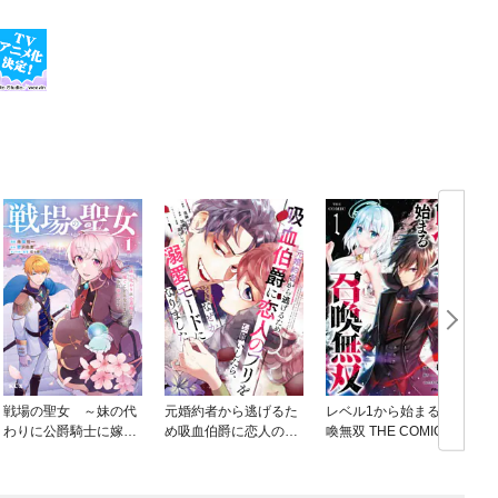
戦場の聖女 ～妹の代
元婚約者から逃げるた
レベル1から始まる召
わりに公爵騎士に嫁ぐ
め吸血伯爵に恋人のフ
喚無双 THE COMIC
ことになりましたが、
リをお願いしたら、な
今は幸せです～
ぜか溺愛モードになり
ました