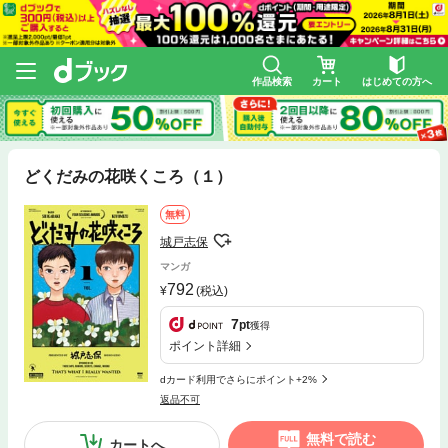
作品検索
カート
はじめての方へ
どくだみの花咲くころ（１）
無料
城戸志保
マンガ
792
(税込)
7
pt
獲得
ポイント詳細
dカード利用でさらにポイント+2%
返品不可
無料で読む
カートへ