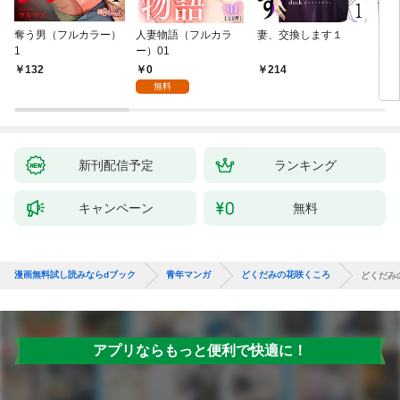
奪う男（フルカラー）
人妻物語（フルカラ
妻、交換します１
ごめ
1
ー）01
ない
0
132
214
1
無料
新刊配信予定
ランキング
キャンペーン
無料
漫画無料試し読みならdブック
青年マンガ
どくだみの花咲くころ
どくだみ
アプリならもっと便利で快適に！