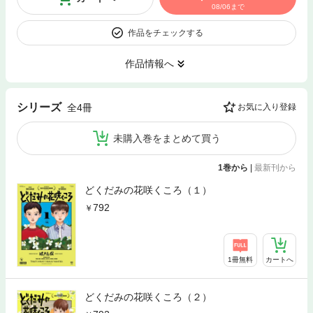
08/06まで
作品をチェックする
作品情報へ
シリーズ
全4冊
お気に入り登録
未購入巻をまとめて買う
1巻から
|
最新刊から
どくだみの花咲くころ（１）
792
1冊無料
カートへ
どくだみの花咲くころ（２）