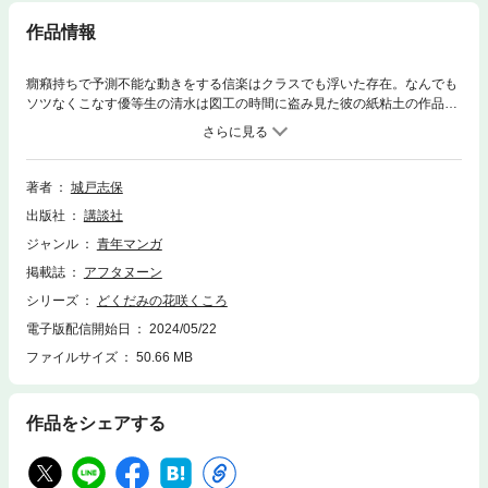
作品情報
癇癪持ちで予測不能な動きをする信楽はクラスでも浮いた存在。なんでも
ソツなくこなす優等生の清水は図工の時間に盗み見た彼の紙粘土の作品に
心を奪われ遠くから信楽の観察をはじめることに。ある日、清水は偶然近
所の空き地に信楽が入っていく姿を見つける。彼が帰ったあと、その場所
にいくとそこには独創的な形の草人形があった。その人形をみた清水は衝
撃を受け、信楽沼にハマっていく…。優等生と問題児の不穏で愉快な友情
著者
城戸志保
物語開幕！
出版社
講談社
ジャンル
青年マンガ
掲載誌
アフタヌーン
シリーズ
どくだみの花咲くころ
電子版配信開始日
2024/05/22
ファイルサイズ
50.66 MB
作品をシェアする