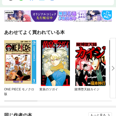
あわせてよく買われている本
ONE PIECE モノクロ
黄泉のツガイ
賭博堕天録カイジ
ガン
版
同じ作者の本
もっと見る