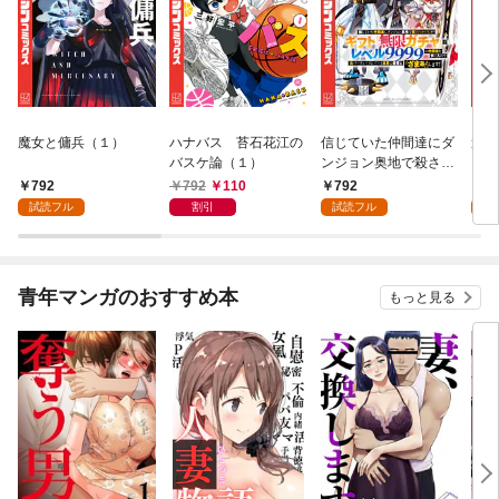
魔女と傭兵（１）
ハナバス 苔石花江の
信じていた仲間達にダ
追放
バスケ論（１）
ンジョン奥地で殺され
『自
かけたがギフト『無限
領地
792
792
110
792
7
ガチャ』でレベル９９
強の
試読フル
割引
試読フル
試
９９の仲間達を手に入
～最
れて元パーティーメン
で始
バーと世界に復讐＆
拓ス
『ざまぁ！』します！
（１
青年マンガのおすすめ本
もっと見る
（１）