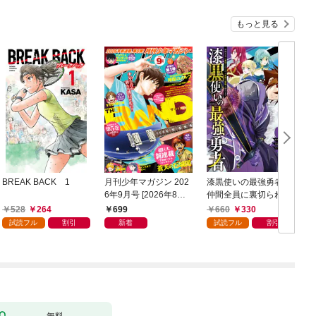
もっと見る
BREAK BACK 1
月刊少年マガジン 202
漆黒使いの最強勇者
6年9月号 [2026年8月6
仲間全員に裏切られた
日発売]
ので最強の魔物と組み
528
264
699
660
330
ます 1巻
試読フル
割引
新着
試読フル
割引
無料