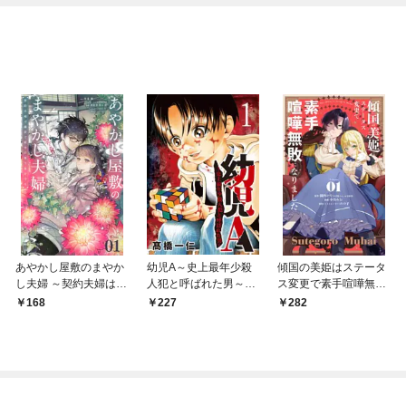
あやかし屋敷のまやか
幼児A～史上最年少殺
傾国の美姫はステータ
し夫婦 ～契約夫婦は鎌
人犯と呼ばれた男～
ス変更で素手喧嘩無敗
倉で妖怪の集う家を守
【単話】（１）
になりました【単話】
168
227
282
る～【単話】（１）
（１）