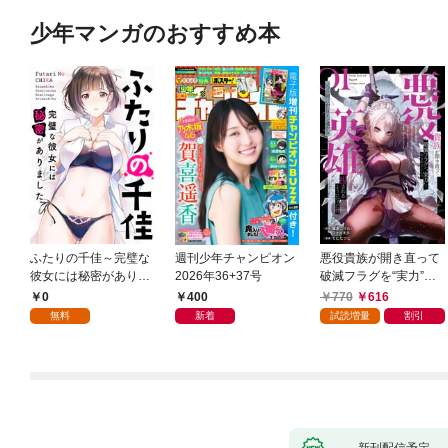
少年マンガのおすすめ本
ふたりの千佳～完璧な
週刊少年チャンピオン
悪役貴族が開き直って
彼女には秘密がありま
2026年36+37号
破滅フラグを“実力”で
した(1)
叩き折っていたら、い
0
400
770
616
つの間にかヒロイン達
無料
新着
試読増量
割引
から英雄視されるよう
になった件（コミッ
ク） 1巻
新刊配信予定