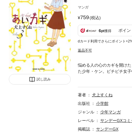
マンガ
759
(税込)
ポイン
6
pt
獲得
dカード利用でさらにポイント+2
返品不可
悩める人の心のカギを開けた
た少年・ケン。ピチピチ女子
る、きいとケン。しかし、ふ
試し読み
なくなる……」戸惑いを隠せ
動の最終巻！！
著者
犬上すくね
出版社
小学館
ジャンル
少年マンガ
レーベル
サンデーGXコミ
掲載誌
サンデーGX