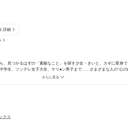
ト詳細
%
ら、見つかるはずの「素敵なこと」を探す少女・きいと、カギに変身で
中学生、ツンデレ女子大生、ヤリ●ン男子まで……さまざまな人の“心の
としたことがきっかけで、なんときいの胸に鍵穴が出現！！「鍵を開け
ないきいに、ケンは――？犬上すくねが贈る胸キュンファンタジー、つ
ックス