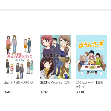
されています
あかとき星レジデンス
東京No Vacancy 1巻
ばうんさーず 【連載
版】１
495
748
110