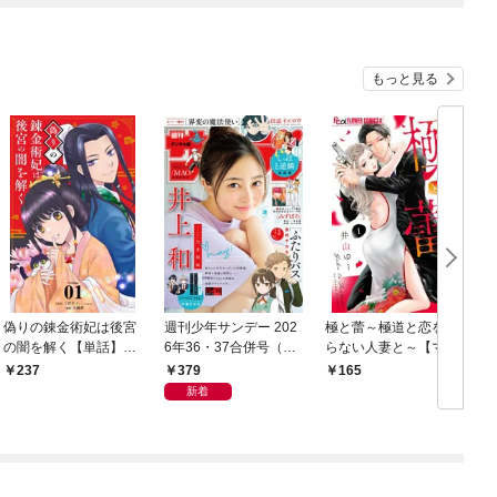
もっと見る
偽りの錬金術妃は後宮
週刊少年サンデー 202
極と蕾～極道と恋を知
の闇を解く【単話】
6年36・37合併号（20
らない人妻と～【マイ
（１）
26年8月5日発売号）
クロ】（１）
379
237
165
新着