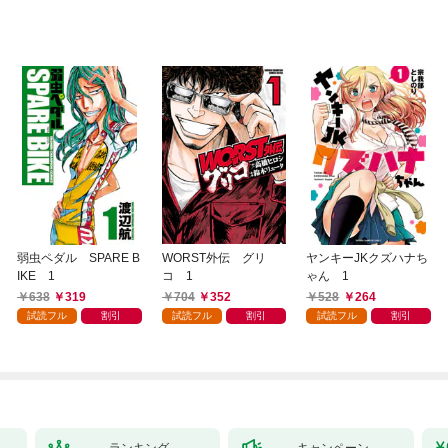
弱虫ペダル SPARE B
WORST外伝 グリ
ヤンキーJKクズハナち
IKE 1
コ 1
ゃん 1
638
319
704
352
528
264
試読フル
割引
試読フル
割引
試読フル
割引
ランキング
キャンペーン