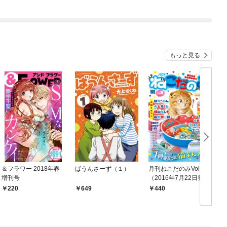
りがチートな兄が離し
てくれません！？@C
め
OMIC
もっと見る
＆フラワー 2018年春
ばうんさーず（１）
月刊ねこだのみVol.8
増刊号
（2016年7月22日発
売）
220
649
440