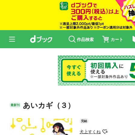
作品検索
カート
あいカギ（３）
最新刊
完結
犬上すくね