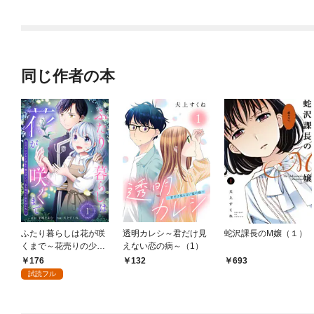
同じ作者の本
ふたり暮らしは花が咲
透明カレシ～君だけ見
蛇沢課長のM嬢（１）
くまで～花売りの少女
えない恋の病～（1）
と香りの魔法使いは、
176
132
693
恋を育てる術を知らな
試読フル
い～（1）