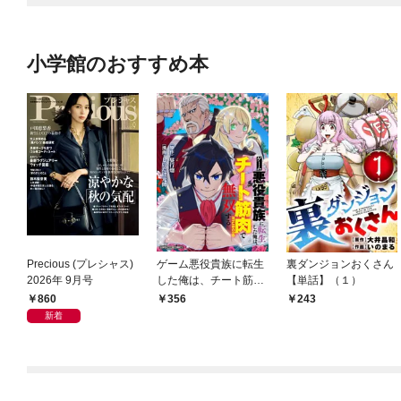
小学館のおすすめ本
Precious (プレシャス)
ゲーム悪役貴族に転生
裏ダンジョンおくさん
2026年 9月号
した俺は、チート筋肉
【単話】（１）
で無双する【単話】
860
356
243
（１）
新着