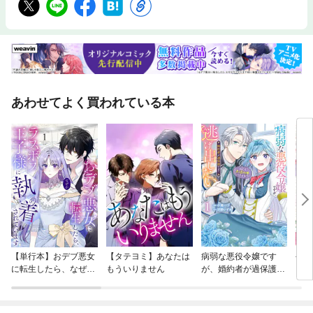
あわせてよく買われている本
【単行本】おデブ悪女
【タテヨミ】あなたは
病弱な悪役令嬢です
公爵
に転生したら、なぜか
もういりません
が、婚約者が過保護す
当た
ラスボス王子様に執着
ぎて逃げ出したい(私
されています
たち犬猿の仲でしたよ
ね！？)