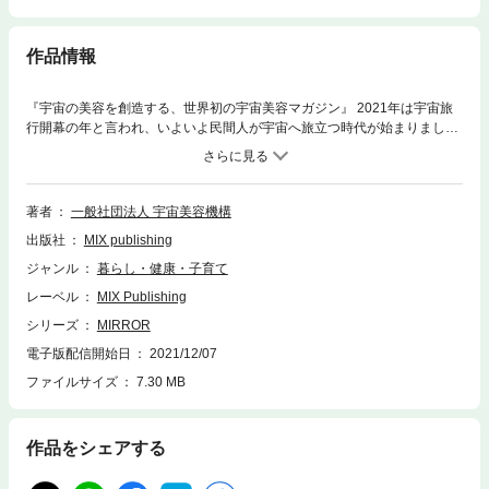
作品情報
『宇宙の美容を創造する、世界初の宇宙美容マガジン』 2021年は宇宙旅
行開幕の年と言われ、いよいよ民間人が宇宙へ旅立つ時代が始まりまし
た。2040 年には、月に人が１０００人住むというアルテミス計画に日本
も参画し、宇宙での生活が現実味を帯びてきました。 美容と聞くと一見、
宇宙とは全く縁のないもののように感じる方も多いと思いますが、人類の
歴史がはじまって以来、地域・民族・宗教・経済・政治体制などを問わ
著者
一般社団法人 宇宙美容機構
ず、時空を超えて美容行為は行われ、それが、人類の文化や精神性の支え
出版社
MIX publishing
となり、社会の大きな価値として存在し続けてきました。 美容には、個人
のアイデンティティー、精神的な作用など、外見を装うことだけでない複
ジャンル
暮らし・健康・子育て
数の大きな役割があります。宇宙であっても、人が集まり、集団での生活
レーベル
MIX Publishing
が行われるようになると、人にとって美容は必須行為になります。 一般社
団法人 宇宙美容機構（SCO）は、このような前提のもと、日本をはじ
シリーズ
MIRROR
め、世界での宇宙開発の発展に伴う、美容の必要性・必然性を確信し、
電子版配信開始日
2021/12/07
『宇宙おける美容価値の創造』を目的に、宇宙における美容のプラットホ
ファイルサイズ
7.30 MB
ームとして発足致しました。 MIRROR は、宇宙美容機構の基幹媒体とし
て『宇宙× 美容』をテーマに、宇宙に関わる美容関係企業や人材の活動・
情報発信・共創・連携を行うメディアとして定義し、宇宙活動、宇宙ビジ
ネス全体の盛り上がりをサポートして参ります。
作品をシェアする