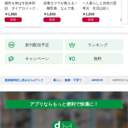
個性を伸ばす絵本対
栄養士ママが教える！
一人暮らしと自炊の思
毎日
話 ダイアロジック・
離乳食、なんで食べ
考法 生活は続く
ず3
リーディング
てくれないの？ 赤ちゃ
1,980
1,650
1,650
9
んの「食べない」に困
新着
新着
新着
ったら読む本
新刊配信予定
ランキング
キャンペーン
無料
漫画無料試し読みならdブック
暮らし・健康・子育て
MIRROR
MIRROR Vo
アプリならもっと便利で快適に！