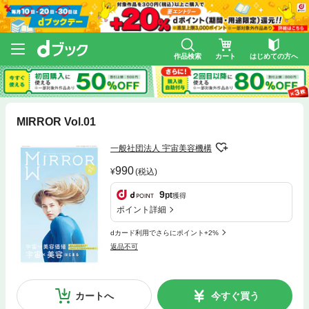
作品検索
カート
はじめての方へ
MIRROR Vol.01
一般社団法人 宇宙美容機構
990
(税込)
9
pt
獲得
ポイント詳細
dカード利用でさらにポイント+2%
返品不可
カートへ
今すぐ買う