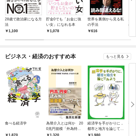
28歳で政治家になる方
貯金0でも「お金に強
世界を裏側から見る私
わた
法
い女」になれる本
の手法
の？
1,100
1,078
616
1,
ビジネス・経済のおすすめ本
もっと見る
食べる経済学
為替介入とは何か 20
経済学を手がかりに，
研究
0兆円規模「外為特
都市と地方を論じてみ
会」が生まれた謎
よう
1,320
1,980
5,
1,870