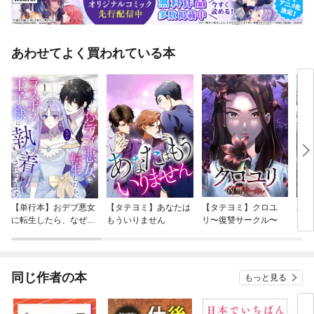
あわせてよく買われている本
【単行本】おデブ悪女
【タテヨミ】あなたは
【タテヨミ】クロユ
バッ
に転生したら、なぜか
もういりません
リ〜復讐サークル〜
ロイ
ラスボス王子様に執着
今世
されています
りが
てく
OMI
同じ作者の本
もっと見る