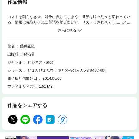
作品情報
コストを削らなきゃ、競争に負けてしまう！世界は時々刻々と変わってい
る、情報は先取りせねば英語を覚えないと、リストラされちゃう……とう
とう疲れたウサギは、また眠ってしまいました。一方カメは、その後も長
く歩き続けたとさ！日本を元気にしてくれる「ちょっとユニークな会社の
お話」
著者
藤井正隆
出版社
経済界
ジャンル
ビジネス・経済
シリーズ
ぴょんぴょんウサギとのろのろカメの経営法則
電子版配信開始日
2014/08/05
ファイルサイズ
1.51 MB
作品をシェアする