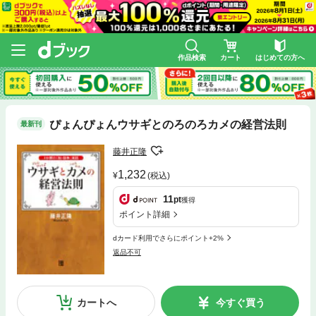
作品検索
カート
はじめての方へ
ぴょんぴょんウサギとのろのろカメの経営法則
最新刊
藤井正隆
1,232
(税込)
11
pt
獲得
ポイント詳細
dカード利用でさらにポイント+2%
返品不可
カートへ
今すぐ買う