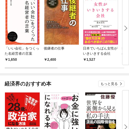
「いい会社」をつくっ
後継者の仕事
日本でいちばん女性が
社員
た名経営者の言葉
いきいきする会社
ほど
1,650
2,400
1,527
1,
経済界のおすすめ本
もっと見る