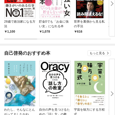
28歳で政治家になる方
貯金0でも「お金に強
世界を裏側から見る私
わた
法
い女」になれる本
の手法
の？
1,100
1,078
616
1,
自己啓発のおすすめ本
もっと見る
わたし、そんなにとん
自分の声を見つけるた
宇宙を味方にする方程
基地
がってましたかね。
めの「話し方」の教
式
るた