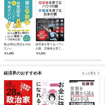
親は9割お世話をやめ
経営者を育てるハワイ
ていい
の親 労働者を育てる
日本の親
1,485
1,001
経済界のおすすめ本
もっと見る