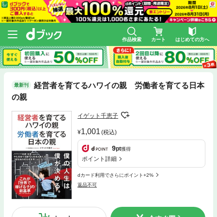
作品検索
カート
はじめての方へ
経営者を育てるハワイの親 労働者を育てる日本
最新刊
の親
イゲット千恵子
1,001
(税込)
9
pt
獲得
ポイント詳細
dカード利用でさらにポイント+2%
返品不可