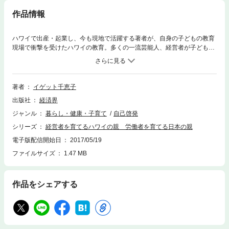
作品情報
ハワイで出産・起業し、今も現地で活躍する著者が、自身の子どもの教育
現場で衝撃を受けたハワイの教育。多くの一流芸能人、経営者が子どもを
連れて「ハワイ移住」している理由が今、明らかに！・人生にかかるお金
を計算させるリアルでシビアな金銭教育・Make Money――お金は自分で
つくるもの・ハワイ母さんの金銭哲学は「お金は回しなさい」・タイムマ
ネジメント教育で集中力アップ・説得する文化が「プレゼン力」を育て
著者
イゲット千恵子
る・自己肯定力を育てる「You can do it！」もはや日本は、企業に就職で
出版社
経済界
きたとしても、終身雇用や年金はあてになりません。だから企業に籍を置
きながらも起業したり、自分で稼いでいける力が求められます。起業家の
ジャンル
暮らし・健康・子育て
自己啓発
ように企業で働く「経営者思考」が必要なのです。世界で通用する子ども
シリーズ
経営者を育てるハワイの親 労働者を育てる日本の親
を育てるための「最先端の経営者教育」がハワイにあります。「お金はも
らうもの」ではなく「つくるもの」――この経営者の思考が教育にも反映
電子版配信開始日
2017/05/19
されているのです。子どもがハワイの教育の恩恵を最大に受けるためには
ファイルサイズ
1.47 MB
どうしたらいいのか？国際的に活躍する子どもを育てるための親の心構え
は？著者の経験から得たこととは？これが「世界で稼げる子」のグローバ
ル・スタンダードです！！
作品をシェアする