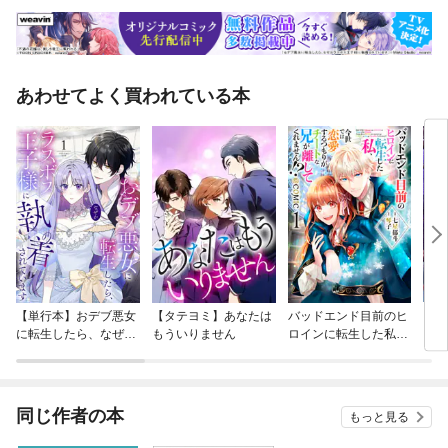
あわせてよく買われている本
【単行本】おデブ悪女
【タテヨミ】あなたは
バッドエンド目前のヒ
【タ
に転生したら、なぜか
もういりません
ロインに転生した私、
リ〜
ラスボス王子様に執着
今世では恋愛するつも
されています
りがチートな兄が離し
てくれません！？@C
OMIC
同じ作者の本
もっと見る