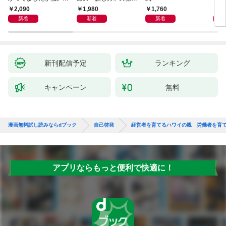
獅子座、Ａ型、丙午は
室 Ｏｒａｃｙ（オラ
2,090
1,980
1,760
2,
めぐる
シー）
新着
新着
新着
新刊配信予定
ランキング
キャンペーン
無料
漫画無料試し読みならdブック
自己啓発
経営者を育てるハワイの親 労働者を育
アプリならもっと便利で快適に！