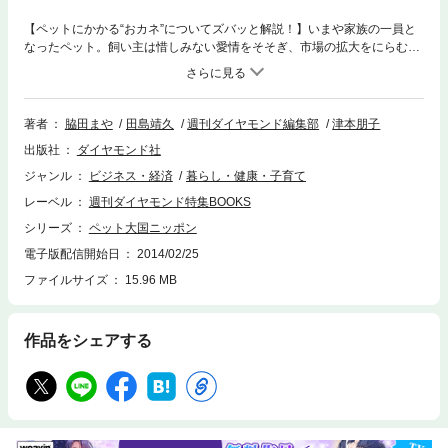
【ペットにかかる“おカネ”についてズバッと解説！】いまや家族の一員と
なったペット。飼い主は惜しみない愛情をそそぎ、市場の拡大をにらむ企
業も次々と参入する。しかし、ペットにまつわるおカネには相場がなく不
透明。本書では、かかる費用から、ペットとの付き合い方まで、徹底解説
する。AmebaのSNS「パシャっとmyペット」に投稿いただいた写真もバ
ッチリ掲載しています！【おもな項目】●最新のペットサービス事情に迫
著者
脇田まや
田島靖久
週刊ダイヤモンド編集部
津本朋子
る●ペットショップの正しい選び方●飼い始めにかかるカネ●ペットの歯周
出版社
ダイヤモンド社
病最前線●愛犬と飼い主の真のマナー●ペットとの共生住宅●ペットも楽し
める施設、一挙紹介！●病気のお値段●納得いくお弔いの方法●最新お墓事
ジャンル
ビジネス・経済
暮らし・健康・子育て
情●殺処分されるイヌ・ネコの命を救え！●みんなのペット大集合！本書は
レーベル
週刊ダイヤモンド特集BOOKS
『週刊ダイヤモンド』（2013年5月25日号）の第2特集を電子化したもの
です。雑誌のほかのコンテンツは含まれず、特集だけを電子化したため、
シリーズ
ペット大国ニッポン
お求めやすい価格となっています。
電子版配信開始日
2014/02/25
ファイルサイズ
15.96 MB
作品をシェアする