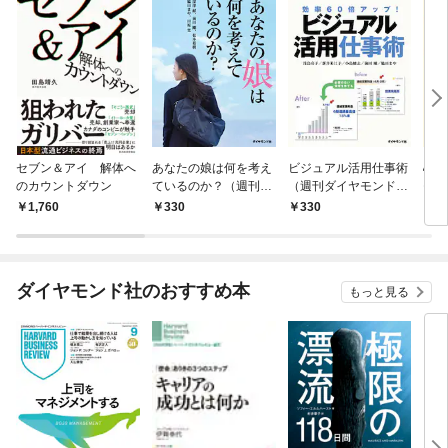
セブン＆アイ 解体へ
あなたの娘は何を考え
ビジュアル活用仕事術
心理
のカウントダウン
ているのか？（週刊ダ
（週刊ダイヤモンド特
モン
イヤモンド特集BOOK
集BOOKS Vol.341）―
l.
1,760
330
330
3
S Vol.350）
――効率60倍アップ！
業マ
回繰
ダイヤモンド社のおすすめ本
もっと見る