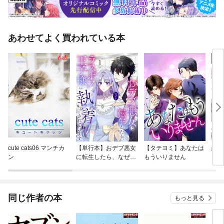
あわせてよく買われている本
cute cats06 マンチカ
【単行本】おデブ悪女
【タテヨミ】あなたは
結界
ン
に転生したら、なぜか
もういりません
ラスボス王子様に執着
されています
同じ作者の本
もっと見る