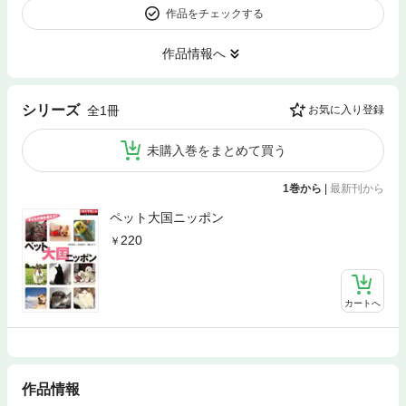
作品をチェックする
作品情報へ
シリーズ
全1冊
お気に入り登録
未購入巻をまとめて買う
1巻から
|
最新刊から
ペット大国ニッポン
220
カートへ
作品情報