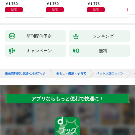
しも」もおいしい！
ず 少ない材料＆調味
ラと真我の関係 クンダ
した
1,760
1,760
1,776
1,
料で、あとはスイッチ
リーニ上昇体験 次元上
新着
新着
新着
ポン！
昇と真我の関係
新刊配信予定
ランキング
キャンペーン
無料
漫画無料試し読みならdブック
暮らし・健康・子育て
ペット大国ニッポン
アプリならもっと便利で快適に！