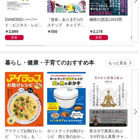
DIAMONDハーバー
「使命」ありき3つの
極限の漂流118日間
働き
ド・ビジネス・レビュ
ステップ キャリアの
ンス
ー 2026年9月号 特集
成功とは何か
も「
2,899
2,178
1,
550
「上司をマネジメント
れる
新着
新着
する」
暮らし・健康・子育てのおすすめ本
もっと見る
アイラップお助けレシ
ホットクックお助けレ
首ヨガで真我と結ぶ
すご
ピ 「いつも」も「も
シピ 肉と魚のおか
ヨガ行法と真我 チャク
クニ