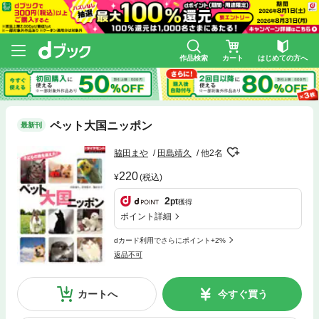
作品検索
カート
はじめての方へ
ペット大国ニッポン
最新刊
脇田まや
田島靖久
他2名
220
(税込)
2
pt
獲得
ポイント詳細
dカード利用でさらにポイント+2%
返品不可
カートへ
今すぐ買う