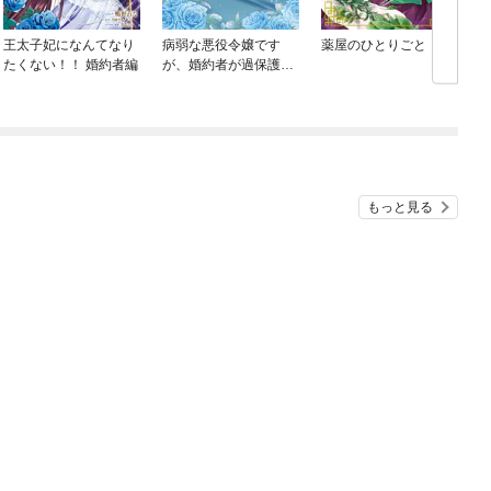
王太子妃になんてなり
病弱な悪役令嬢です
薬屋のひとりごと
たくない！！ 婚約者編
が、婚約者が過保護す
ぎて逃げ出したい(私た
ち犬猿の仲でしたよ
ね！？)
もっと見る