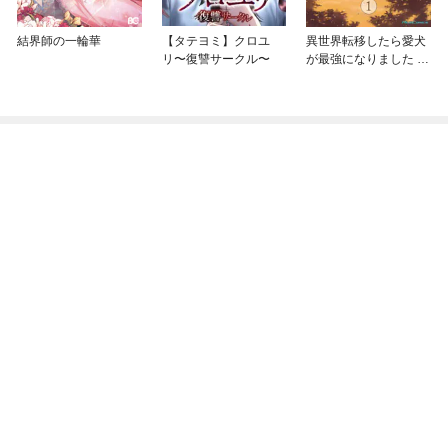
結界師の一輪華
【タテヨミ】クロユ
異世界転移したら愛犬
リ〜復讐サークル〜
が最強になりました ～
シルバーフェンリルと
俺が異世界暮らしを始
めたら～ THE COMIC