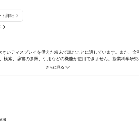
ント詳細
%
大きいディスプレイを備えた端末で読むことに適しています。また、文
、検索、辞書の参照、引用などの機能が使用できません。授業科学研究
要があるのではないだろうか。原点に視点をすえて仮説実験授業を問い
業の旅（堀江晴美）／発想法とは何か（板倉聖宣）／小さな楽しい授業
書「世界の国ぐに」（板倉聖宣）
/09