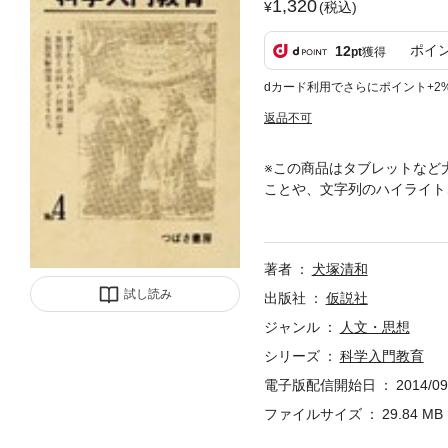
1,320
(税込)
ポイ
12
pt
獲得
dカード利用でさらにポイント+2
返品不可
※この商品はタブレットなど
ことや、文字列のハイライト
で，基本的なことを考える必
じのU・F・Oとたのしい授
あと（塩野広次）／ミニ授業
著者
犬塚清和
試し読み
出版社
仮説社
ジャンル
人文・思想
シリーズ
科学入門教育
電子版配信開始日
2014/09
ファイルサイズ
29.84 MB