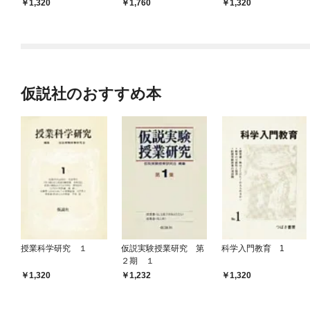
でも笑顔の教師でいる
1,320
1,760
1,320
ために
仮説社のおすすめ本
授業科学研究 １
仮説実験授業研究 第
科学入門教育 1
２期 １
1,320
1,232
1,320