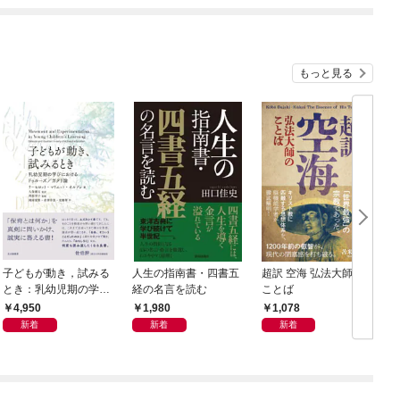
もっと見る
子どもが動き，試みる
人生の指南書・四書五
超訳 空海 弘法大師の
とき：乳幼児期の学び
経の名言を読む
ことば
におけるドゥルーズ／
4,950
1,980
1,078
ガタリ論
新着
新着
新着