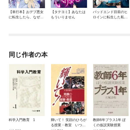
【単行本】おデブ悪女
【タテヨミ】あなたは
バッドエンド目前のヒ
に転生したら、なぜか
もういりません
ロインに転生した私、
ラスボス王子様に執着
今世では恋愛するつも
されています
りがチートな兄が離し
てくれません！？@C
OMIC
同じ作者の本
科学入門教育 1
輝いて！ 笑顔のひろが
教師6年プラス1年 ぼ
る授業・教室 いつま
くの仮説実験授業