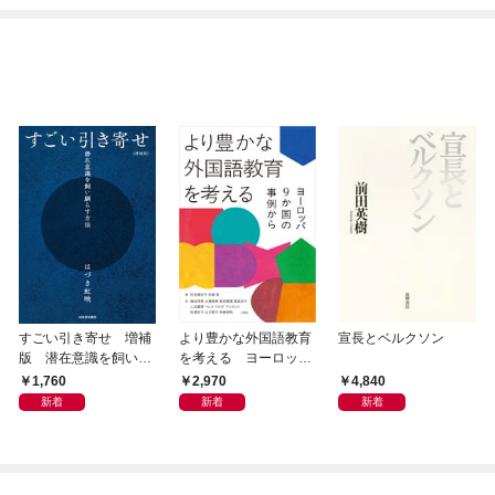
すごい引き寄せ 増補
より豊かな外国語教育
宣長とベルクソン
版 潜在意識を飼い馴
を考える ヨーロッパ
らす方法
9か国の事例から
1,760
2,970
4,840
新着
新着
新着