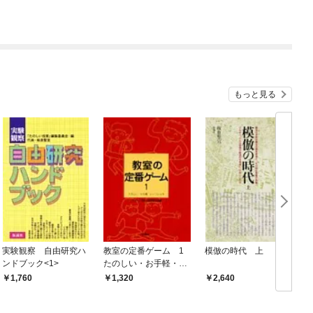
もっと見る
実験観察 自由研究ハ
教室の定番ゲーム 1
模倣の時代 上
ンドブック<1>
たのしい・お手軽・い
～フンイキ
1,760
1,320
2,640