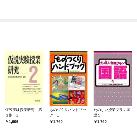
仮説実験授業研究 第
ものづくりハンドブッ
たのしい授業プラン国
３期 2
ク 1
語１
1,606
1,760
1,760