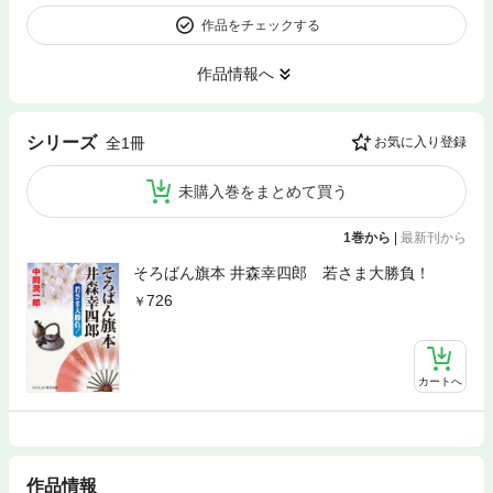
作品をチェックする
作品情報へ
シリーズ
全1冊
お気に入り登録
未購入巻をまとめて買う
1巻から
|
最新刊から
そろばん旗本 井森幸四郎 若さま大勝負！
726
カートへ
作品情報