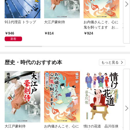
911代理店 トラップ
大江戸豪剣侍
お内儀さんこそ、心に
必殺
鬼を飼ってます おけ
の弦
いの戯作手帖
946
814
924
8
新着
歴史・時代のおすすめ本
もっと見る
大江戸豪剣侍
お内儀さんこそ、心に
情けの花道 品川任侠
必殺