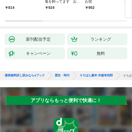
鬼を飼ってます おけ
お宿
の弦
いの戯作手帖
814
924
902
8
新刊配信予定
ランキング
キャンペーン
無料
漫画無料試し読みならdブック
歴史・時代
そろばん旗本 井森幸四郎
そろば
アプリならもっと便利で快適に！