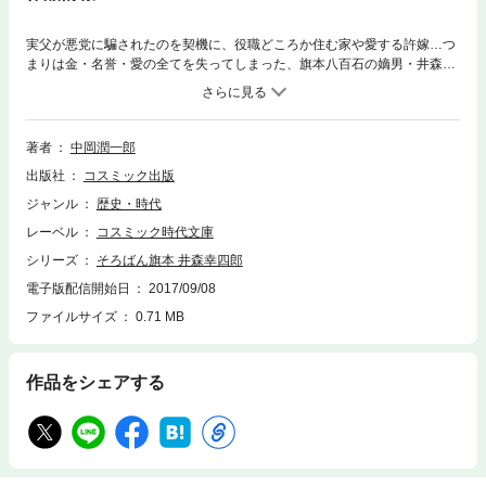
実父が悪党に騙されたのを契機に、役職どころか住む家や愛する許嫁…つ
まりは金・名誉・愛の全てを失ってしまった、旗本八百石の嫡男・井森幸
四郎。思いつめ、刀を手に復讐をたくらむ幸四郎であったが、討ち入り寸
前で、奇妙な商人に声をかけられる。善治郎と名乗るその男は、幸四郎
に、自分たちの仕事を手伝わないか、と持ちかけたのであった。剣は苦手
だが頭の回転はよく、何より算術が得意であった幸四郎はあらたに飛びこ
著者
中岡潤一郎
んだ世界――相場師たちの金儲け合戦で、まきまきと頭角を現していくの
出版社
コスミック出版
だが……。頭脳と金を武器に、若さまが復活を成し遂げる痛快読み切り！
ジャンル
歴史・時代
レーベル
コスミック時代文庫
シリーズ
そろばん旗本 井森幸四郎
電子版配信開始日
2017/09/08
ファイルサイズ
0.71 MB
作品をシェアする