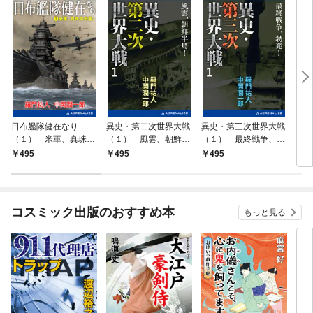
日布艦隊健在なり
異史・第二次世界大戦
異史・第三次世界大戦
大
（１） 米軍、真珠湾
（１） 風雲、朝鮮半
（１） 最終戦争、勃
帝国
奇襲！
島！
発！
495
495
495
4
コスミック出版のおすすめ本
もっと見る