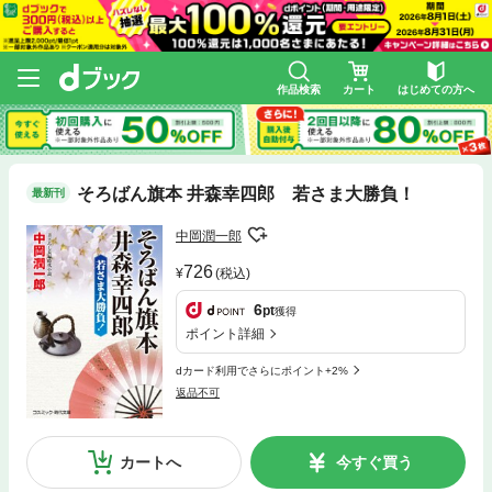
作品検索
カート
はじめての方へ
そろばん旗本 井森幸四郎 若さま大勝負！
最新刊
中岡潤一郎
726
(税込)
6
pt
獲得
ポイント詳細
dカード利用でさらにポイント+2%
返品不可
カートへ
今すぐ買う