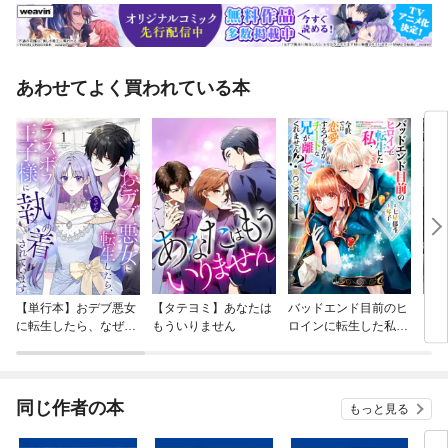
あわせてよく買われている本
【単行本】おデブ悪女
【タテヨミ】あなたは
バッドエンド目前のヒ
【タ
に転生したら、なぜか
もういりません
ロインに転生した私、
リ〜
ラスボス王子様に執着
今世では恋愛するつも
されています
りがチートな兄が離し
てくれません！？@C
OMIC
同じ作者の本
もっと見る