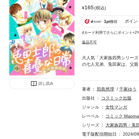
165
(税込)
ポイン
1
pt
獲得
dカード利用でさらにポイント+2
返品不可
大人気「大家族四男シリーズ
の七人兄弟、兎田家は、父親
近所さんに愛される彼らだが
家の四男・士郎（10歳）は
試し読み
著者
田島悠理
千家ゆう
出版社
コスミック出版
ジャンル
女性マンガ
レーベル
コミック Maoma
シリーズ
大家族四男・兎
電子版配信開始日
2024/09