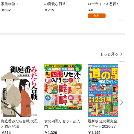
家族物語～
の喜憂な日常
ローライフ＆悪役令
嬢》が大集合！！ Mao
0
682
715
mao作品試し読み冊子
無料
Vol.1
もっと見る
御庭番みだら合戦 犬忍
食の四悪リセット超入
最新版 道の駅完全ガイ
B
と猫忍登場
門
ドブック2026-27
814
1,320
1,149