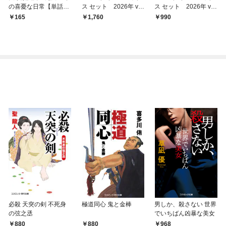
の喜憂な日常【単話
ス セット 2026年 vo
ス セット 2026年 vo
版】 第１話
l.1056
l.934
165
1,760
990
必殺 天突の剣 不死身
極道同心 鬼と金棒
男しか、殺さない 世界
の弦之丞
でいちばん凶暴な美女
968
880
880