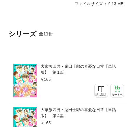
ファイルサイズ
9.13 MB
シリーズ
全11冊
大家族四男・兎田士郎の喜憂な日常【単話
版】 第１話
165
試し読み
カートへ
大家族四男・兎田士郎の喜憂な日常【単話
版】 第４話
165