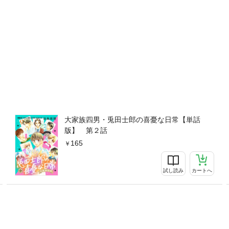
大家族四男・兎田士郎の喜憂な日常【単話
版】 第２話
165
試し読み
カートへ