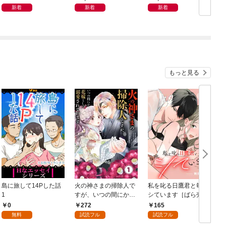
新着
新着
新着
もっと見る
島に旅して14Pした話
火の神さまの掃除人で
私を叱る日鷹君と毎晩
1
すが、いつの間にか花
シています［ばら売
嫁として溺愛されてい
り］ 第1話
0
272
165
ます【単話】（１）
無料
試読フル
試読フル