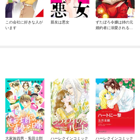
この会社に好きな人が
親友は悪女
ずたぼろ令嬢は姉の元
います
婚約者に溺愛される
（コミック）
大家族四男・兎田士郎
ハーレクインコミック
ハーレクインコミック