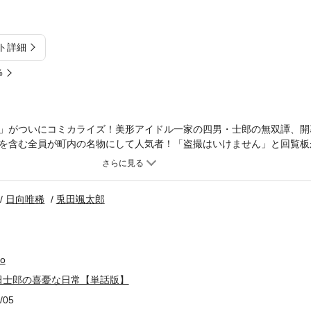
ト詳細
%
」がついにコミカライズ！美形アイドル一家の四男・士郎の無双譚、開
を含む全員が町内の名物にして人気者！「盗撮はいけません」と回覧板
、それゆえに彼らが巻き込まれる事件も多い。天才・神童の名をほしい
、今日も今日とて弟たちや友人のトラブル解決のためにひと肌脱ぐ！
日向唯稀
兎田颯太郎
o
田士郎の喜憂な日常【単話版】
/05