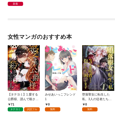
新着
女性マンガのおすすめ本
【タテヨミ】1.愛する
みせあいっこフレンド
堕落聖女に転生した
公爵様、謹んで殺させ
1
私、3人の従者たちに
ていただきます！
抱かれて困ってます 第
71
0
0
1話
タテヨミ
試読フル
無料
無料