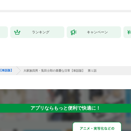
ランキング
キャンペーン
【単話版】
大家族四男・兎田士郎の喜憂な日常【単話版】 第１話
アプリならもっと便利で快適に！