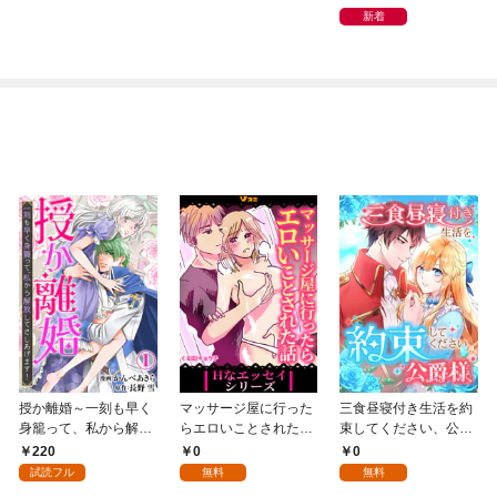
新着
授か離婚～一刻も早く
マッサージ屋に行った
三食昼寝付き生活を約
身籠って、私から解放
らエロいことされた話
束してください、公爵
してさしあげます！1
1
様 1話
220
0
0
試読フル
無料
無料