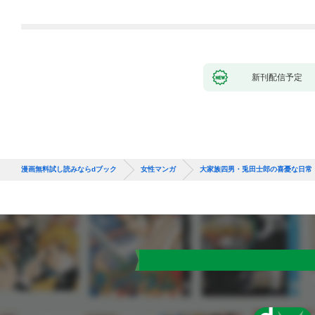
新刊配信予定
漫画無料試し読みならdブック
女性マンガ
大家族四男・兎田士郎の喜憂な日常