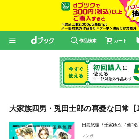
作品検索
カート
大家族四男・兎田士郎の喜憂な日常【
田島悠理
千家ゆう
他2名
マンガ