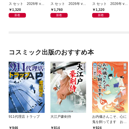
ス セット 2026年 vo
ス セット 2026年 vo
ス セット 2026年 vo
l.1023
l.1073
l.1009
1,320
1,760
1,320
新着
新着
新着
コスミック出版のおすすめ本
911代理店 トラップ
大江戸豪剣侍
お内儀さんこそ、心に
鬼を飼ってます おけ
いの戯作手帖
946
814
924