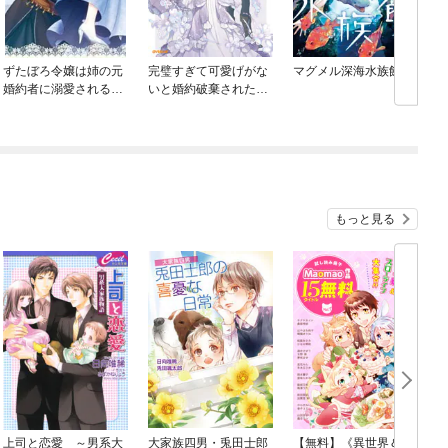
ずたぼろ令嬢は姉の元
完璧すぎて可愛げがな
マグメル深海水族館
婚約者に溺愛される
いと婚約破棄された聖
O
（ノベル）
女は隣国に売られる
もっと見る
上司と恋愛 ～男系大
大家族四男・兎田士郎
【無料】《異世界＆ス