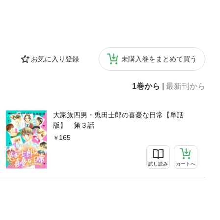
お気に入り登録
未購入巻をまとめて買う
1巻から
|
最新刊から
大家族四男・兎田士郎の喜憂な日常【単話
版】 第３話
165
試し読み
カートへ