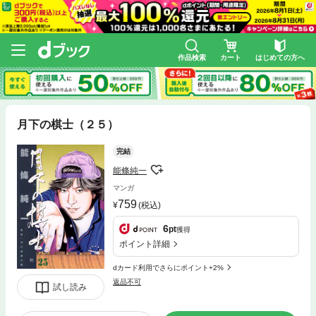
作品検索
カート
はじめての方へ
月下の棋士（２５）
完結
能條純一
マンガ
759
(税込)
6
pt
獲得
ポイント詳細
dカード利用でさらにポイント+2%
返品不可
試し読み