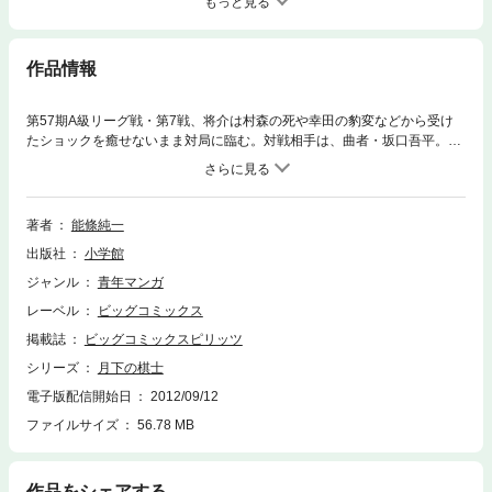
もっと見る
作品情報
第57期A級リーグ戦・第7戦、将介は村森の死や幸田の豹変などから受け
たショックを癒せないまま対局に臨む。対戦相手は、曲者・坂口吾平。本
調子には程遠い将介を、坂口は容赦なく攻め立てる。そして、ついに……
著者
能條純一
出版社
小学館
ジャンル
青年マンガ
レーベル
ビッグコミックス
掲載誌
ビッグコミックスピリッツ
シリーズ
月下の棋士
電子版配信開始日
2012/09/12
ファイルサイズ
56.78 MB
作品をシェアする