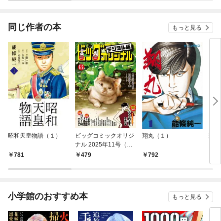
同じ作者の本
もっと見る
昭和天皇物語（１）
ビッグコミックオリジ
翔丸（１）
悲し
ナル 2025年11号（20
25年5月20日発売)
781
479
792
8
小学館のおすすめ本
もっと見る