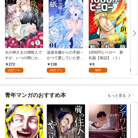
火の神さまの掃除人で
追放令嬢からの手紙～
1000円ヒーロー 新
DIM
すが、いつの間にか花
かつて愛していた皆さ
札版【単話】（１）
9.
嫁として溺愛されてい
まへ 私のことなどお忘
272
138
0
8
ます【単話】（１）
れですか？～【単話】
試読フル
試読フル
無料
（１）
青年マンガのおすすめ本
もっと見る