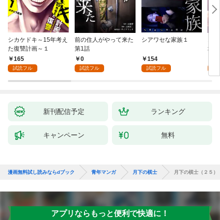
シカケドキ～15年考え
前の住人がやって来た
シアワセな家族１
16
た復讐計画～１
第1話
地獄
165
0
154
1
試読フル
試読フル
試読フル
試
新刊配信予定
ランキング
キャンペーン
無料
漫画無料試し読みならdブック
青年マンガ
月下の棋士
月下の棋士（２５）
アプリならもっと便利で快適に！