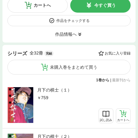
カートへ
今すぐ買う
作品をチェックする
作品情報へ
全32冊
シリーズ
お気に入り登録
完結
未購入巻をまとめて買う
1巻から
|
最新刊から
月下の棋士（１）
759
試し読み
カートへ
月下の棋士（２）