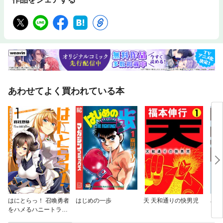
あわせてよく買われている本
はにとらっ！ 召喚勇者
はじめの一歩
天 天和通りの快男児
J⇔
をハメるハニートラッ
プ包囲網