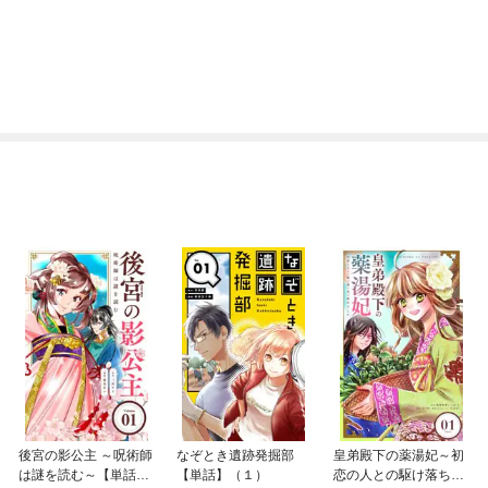
後宮の影公主 ～呪術師
なぞとき遺跡発掘部
皇弟殿下の薬湯妃～初
は謎を読む～【単話】
【単話】（１）
恋の人との駆け落ち先