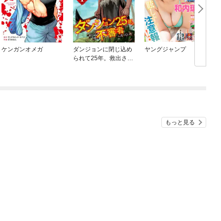
ケンガンオメガ
ダンジョンに閉じ込め
ヤングジャンプ
O
られて25年。救出され
たときには立派な不審
者になっていた【分冊
版】
もっと見る