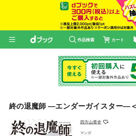
作品検索
カート
終の退魔師 ―エンダーガイスター―＜無
四方山貴史
マンガ