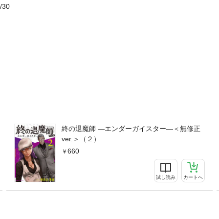
/30
終の退魔師 ―エンダーガイスター―＜無修正
ver.＞（２）
660
試し読み
カートへ