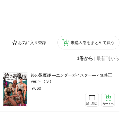
お気に入り登録
未購入巻をまとめて買う
1巻から
|
最新刊から
終の退魔師 ―エンダーガイスター―＜無修正
ver.＞（３）
660
試し読み
カートへ