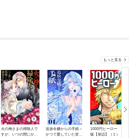
もっと見る
火の神さまの掃除人で
追放令嬢からの手紙～
1000円ヒーロー 新札
D
すが、いつの間にか花
かつて愛していた皆さ
版【単話】（１）
9