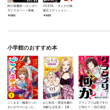
終の退魔師 ―エンダー
VS EVIL －オトナの無
ガイスター―＜無修正
修正エディション－
ver.＞（１）
（１）
660
660
小学館のおすすめ本
ごくまま～極道だった
おじ転生～悪役令嬢の
グランプリは私ですけ
オレがママになった話
加齢なる生活～【単
ど何か？ ～自己肯定モ