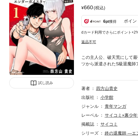
660
(税込)
ポイン
6
pt
獲得
dカード利用でさらにポイント+2
返品不可
この主人公、破天荒にして最
ツから派遣されたS級退魔師
り！ぶったおしまくる！！ハ
修正ver】でお届け！もち
試し読み
著者
四方山貴史
出版社
小学館
ジャンル
青年マンガ
レーベル
サイコミ×裏少
掲載誌
サイコミ
シリーズ
終の退魔師 ―エ