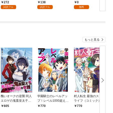
嫁として溺愛されてい
まへ 私のことなどお忘
272
138
0
ます【単話】（１）
れですか？～【単話】
試読フル
試読フル
無料
（１）
もっと見る
醜いオークの逆襲 同人
学園騎士のレベルアッ
村人転生 最強のスロー
エロゲの鬼畜皇太子に
プ！レベル1000超えの
ライフ（コミック） 1
転生した喪男の受難
転生者、落ちこぼれク
605
770
770
（コミック） 1
ラスに入学。そして、