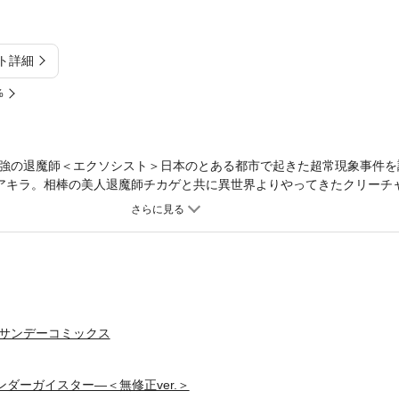
ト詳細
%
強の退魔師＜エクソシスト＞日本のとある都市で起きた超常現象事件を
アキラ。相棒の美人退魔師チカゲと共に異世界よりやってきたクリーチ
リウッド級超爽快アクション漫画がここより開幕！！単行本では規制を
ろんセクシーカラーイラストおまけも無修正だ！
年サンデーコミックス
ンダーガイスター―＜無修正ver.＞