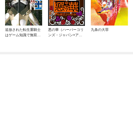
追放された転生重騎士
悪の華（ハーパーコリ
九条の大罪
はゲーム知識で無双す
ンズ・ジャパン×アル
る
ト出版）