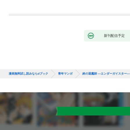
～ 1話
新刊配信予定
漫画無料試し読みならdブック
青年マンガ
終の退魔師 ―エンダーガイスター―＜