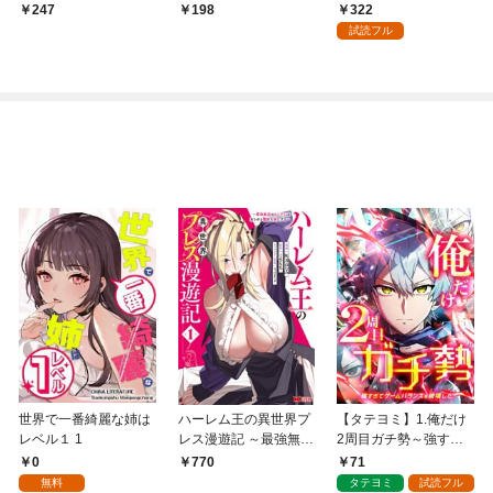
（１）
は後宮でした～【単
322
247
198
話】（１）
試読フル
世界で一番綺麗な姉は
ハーレム王の異世界プ
【タテヨミ】1.俺だけ
レベル１ 1
レス漫遊記 ～最強無双
2周目ガチ勢～強すぎ
のおじさんはあらゆる
てゲームバランスを破
0
71
770
種族を嫁にする～（コ
壊した～
無料
タテヨミ
試読フル