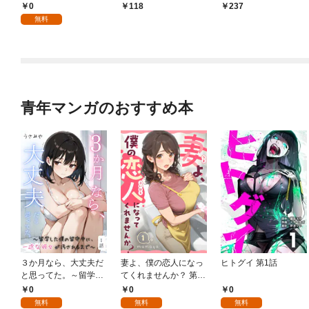
～【単話】（１）
話】（１）
ンスターのミスコン無
0
118
237
双～【単話】（１）
無料
青年マンガのおすすめ本
３か月なら、大丈夫だ
妻よ、僕の恋人になっ
ヒトグイ 第1話
と思ってた。～留学し
てくれませんか？ 第1
た僕の留守中に、一途
話
0
0
0
な彼女が汚されるまで
無料
無料
無料