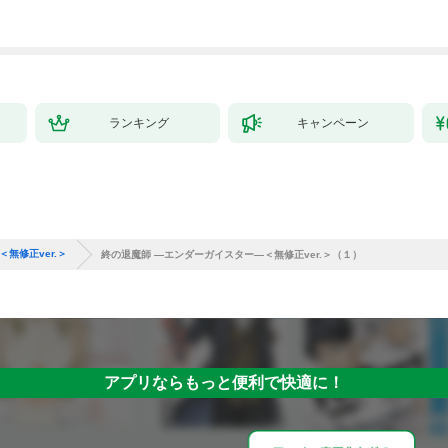
ミック） 1
ランキング
キャンペーン
無修正ver.＞
終の退魔師 ―エンダーガイスター―＜無修正ver.＞（１）
アプリならもっと便利で快適に！