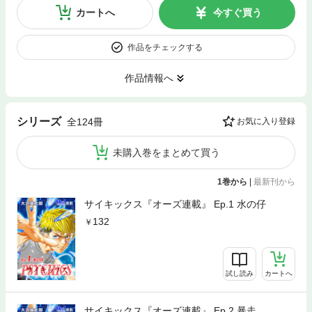
カートへ
今すぐ買う
作品をチェックする
作品情報へ
シリーズ
全124冊
お気に入り登録
未購入巻をまとめて買う
1巻から
|
最新刊から
サイキックス『オーズ連載』 Ep.1 水の仔
132
試し読み
カートへ
サイキックス『オーズ連載』 Ep.2 暴走