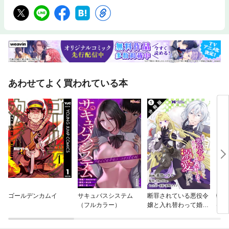
あわせてよく買われている本
ゴールデンカムイ
サキュバスシステム
断罪されている悪役令
転生
（フルカラー）
嬢と入れ替わって婚約
けド
者たちをぶっ飛ばした
した
ら、溺愛が待っていま