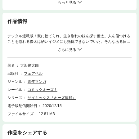
もっと見る
作品情報
デジタル連載版！親に捨てられ、生き別れの妹を探す優太。人を傷つける
ことを恐れる優太は酷いイジメにも抵抗できないでいた。そんなある日、
転校生の伊達と出会い、衝撃的な「能力」の存在を知る！人類有史以来、
歴史の陰で暗躍してきた「超能力者（サイキック）」たちの地獄のサバイ
バルバトル第1話！
著者
大沢俊太郎
出版社
フェアベル
ジャンル
青年マンガ
レーベル
コミックオーズ！
シリーズ
サイキックス『オーズ連載』
電子版配信開始日
2020/12/15
ファイルサイズ
12.81 MB
作品をシェアする