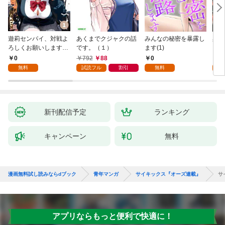
遊莉センパイ、対戦よ
あくまでクジャクの話
みんなの秘密を暴露し
異世
ろしくお願いします。
です。（１）
ます(1)
1
0
792
88
0
7
無料
試読フル
割引
無料
試
新刊配信予定
ランキング
キャンペーン
無料
漫画無料試し読みならdブック
青年マンガ
サイキックス『オーズ連載』
サ
アプリならもっと便利で快適に！