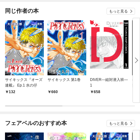
した（コミック） 分冊
版
同じ作者の本
もっと見る
サイキックス『オーズ
サイキックス 第1巻
DIVER―組対潜入班―
ヘル
連載』 Ep.1 水の仔
1
査員
第1
132
660
658
8
フェアベルのおすすめ本
もっと見る