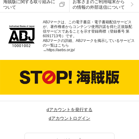
海賊版に関する取り組みに
お客さまのご利用端末から
ついて
の情報の外部送信について
ABJマークは、この電子書店・電子書籍配信サービス
が、著作権者からコンテンツ使用許諾を得た正規版配
信サービスであることを示す登録商標（登録番号 第
6091713号）です。
ABJマークの詳細、ABJマークを掲示しているサービス
の一覧はこちら
→
https://aebs.or.jp/
dアカウントを発行する
dアカウントログイン