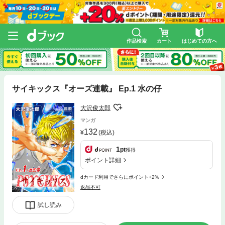
作品検索
カート
はじめての方へ
サイキックス『オーズ連載』 Ep.1 水の仔
大沢俊太郎
マンガ
132
(税込)
1
pt
獲得
ポイント詳細
dカード利用でさらにポイント+2%
返品不可
試し読み