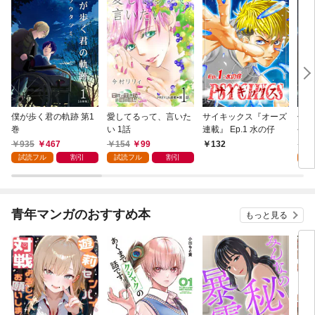
僕が歩く君の軌跡 第1
愛してるって、言いた
サイキックス『オーズ
僕が
巻
い 1話
連載』 Ep.1 水の仔
今日
935
467
154
99
1
132
試読フル
割引
試読フル
割引
試
青年マンガのおすすめ本
もっと見る