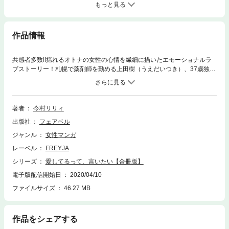
もっと見る
作品情報
共感者多数!!揺れるオトナの女性の心情を繊細に描いたエモーショナルラ
ブストーリー！札幌で薬剤師を勤める上田樹（うえだいつき）、37歳独
身。長年付き合っている恋人が、他の女性と婚約した。仕事は充実してい
るし、「結婚＝幸せ」とは限らないとわかっていても心のどこかで感じる
満たされない想い…。多様化する現代社会に生きる女性たちへの応援を込
めて「恋詩」の今村リリィが描く、心に寄り添うラブストーリー待望の
著者
今村リリィ
【合冊版】1巻！【※単話配信「愛してるって、言いたい」1～5話収録】
出版社
フェアベル
ジャンル
女性マンガ
レーベル
FREYJA
シリーズ
愛してるって、言いたい【合冊版】
電子版配信開始日
2020/04/10
ファイルサイズ
46.27 MB
作品をシェアする