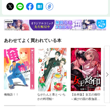
あわせてよく買われている本
俺物語！！
ながたんと青と−いち
【合本版】女王の烙印
不完
かの料理帖−
～滅びの国の夜伽巫女
～