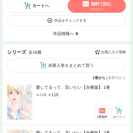
無料で読む
カートへ
08/20まで
作品をチェックする
作品情報へ
シリーズ
全16冊
お気に入り登録
未購入巻をまとめて買う
1巻から
|
最新刊から
愛してるって、言いたい【合冊版】 1巻
726
110
1冊無料
カートへ
愛してるって、言いたい【合冊版】 2巻