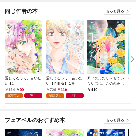
同じ作者の本
もっと見る
愛してるって、言いた
愛してるって、言いた
月下のふたり～もうい
ゆき
い 1話
い【合冊版】 1巻
ない君は、この恋を許
父～
さないだろう～【単行
1話
154
99
726
110
440
1
本版】 1
試読フル
割引
試読フル
割引
フェアベルのおすすめ本
もっと見る