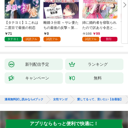
【タテヨミ】1.これは
離婚３分前 ～サレ妻た
姉に婚約者を寝取られ
実は
二度目で最後の初恋
ちの最後の反撃～第1
たので訳あり令息と結
した
話
婚して辺境へと向かい
から
71
0
198
99
2
ます ～苦労の先に待っ
（1
タテヨミ
試読フル
試読フル
試読フル
割引
ていたのは、まさかの
溺愛と幸せでした～
【分冊版】 1
新刊配信予定
ランキング
キャンペーン
無料
漫画無料試し読みならdブック
女性マンガ
愛してるって、言いたい【合冊版】
アプリならもっと便利で快適に！