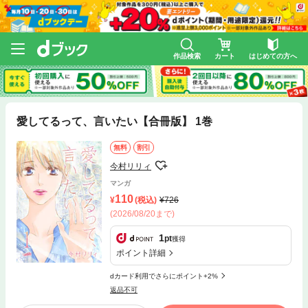
作品検索
カート
はじめての方へ
愛してるって、言いたい【合冊版】 1巻
無料
割引
今村リリィ
マンガ
110
(税込)
726
(2026/08/20まで)
1
pt
獲得
ポイント詳細
dカード利用でさらにポイント+2%
返品不可