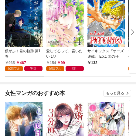
僕が歩く君の軌跡 第1
愛してるって、言いた
サイキックス『オーズ
僕が
巻
い 1話
連載』 Ep.1 水の仔
今日
935
467
154
99
1
132
試読フル
割引
試読フル
割引
試
女性マンガのおすすめ本
もっと見る