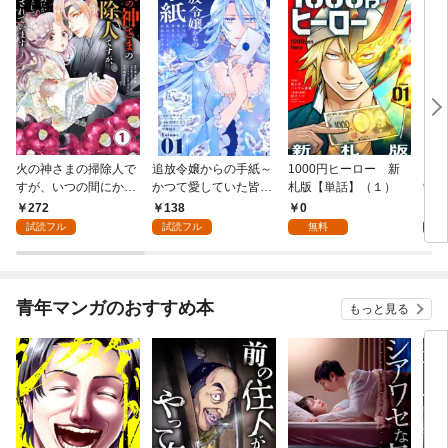
火の神さまの掃除人で
追放令嬢からの手紙～
1000円ヒーロー 新
DIM
すが、いつの間にか花
かつて愛していた皆さ
札版【単話】（１）
9.
嫁として溺愛されてい
まへ 私のことなどお忘
272
138
0
8
ます【単話】（１）
れですか？～【単話】
試読フル
試読フル
無料
（１）
青年マンガのおすすめ本
もっと見る