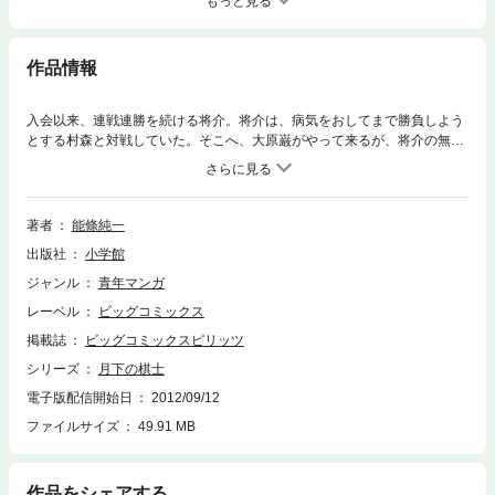
もっと見る
作品情報
入会以来、連戦連勝を続ける将介。将介は、病気をおしてまで勝負しよう
とする村森と対戦していた。そこへ、大原巌がやって来るが、将介の無礼
な態度に除名をほのめかされる。
著者
能條純一
出版社
小学館
ジャンル
青年マンガ
レーベル
ビッグコミックス
掲載誌
ビッグコミックスピリッツ
シリーズ
月下の棋士
電子版配信開始日
2012/09/12
ファイルサイズ
49.91 MB
作品をシェアする