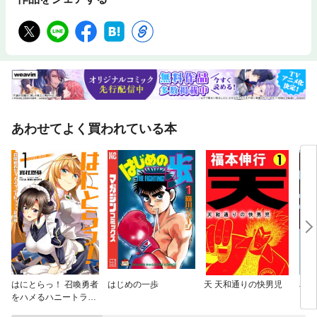
あわせてよく買われている本
はにとらっ！ 召喚勇者
はじめの一歩
天 天和通りの快男児
J⇔
をハメるハニートラッ
プ包囲網