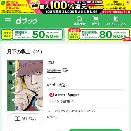
作品検索
カート
はじめての方へ
月下の棋士（２）
完結
能條純一
マンガ
759
(税込)
6
pt
獲得
ポイント詳細
dカード利用でさらにポイント+2%
返品不可
試し読み