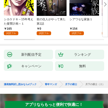
シカケドキ～15年考え
前の住人がやって来た
シアワセな家族１
16
た復讐計画～１
第1話
地獄
165
0
154
1
試読フル
試読フル
試読フル
試
新刊配信予定
ランキング
キャンペーン
無料
漫画無料試し読みならdブック
青年マンガ
月下の棋士
月下の棋士（２）
アプリならもっと便利で快適に！