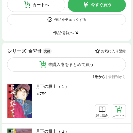
カートへ
今すぐ買う
作品をチェックする
作品情報へ
全32冊
シリーズ
お気に入り登録
完結
未購入巻をまとめて買う
1巻から
|
最新刊から
月下の棋士（１）
759
試し読み
カートへ
月下の棋士（２）