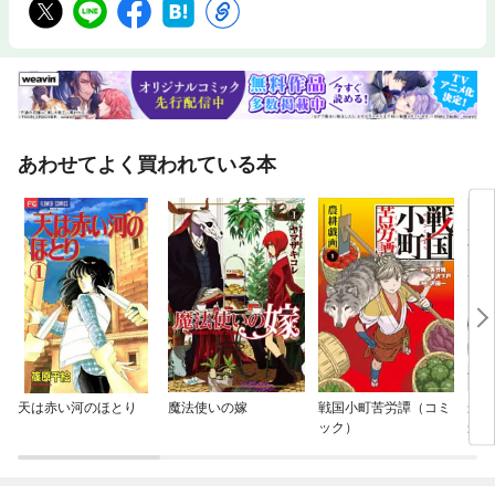
あわせてよく買われている本
天は赤い河のほとり
魔法使いの嫁
戦国小町苦労譚（コミ
最恐
ック）
最強