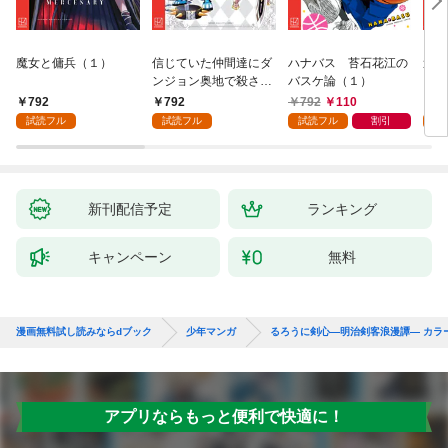
魔女と傭兵（１）
信じていた仲間達にダ
ハナバス 苔石花江の
追放
ンジョン奥地で殺され
バスケ論（１）
『自
かけたがギフト『無限
領地
792
792
792
110
7
ガチャ』でレベル９９
強の
試読フル
試読フル
試読フル
割引
試
９９の仲間達を手に入
～最
れて元パーティーメン
で始
バーと世界に復讐＆
拓ス
『ざまぁ！』します！
（１
（１）
新刊配信予定
ランキング
キャンペーン
無料
漫画無料試し読みならdブック
少年マンガ
るろうに剣心―明治剣客浪漫譚― カラ
アプリならもっと便利で快適に！