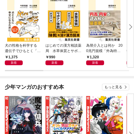
犬の性格を科学する
はじめての漢方相談薬
為替介入とは何か 20
大江
遺伝子でひもとく「最
局 水草体質とサボテ
0兆円規模「外為特
学と
良の友」の進化
ン体質
会」が生まれた謎
から
1,375
990
1,320
1,
新着
新着
新着
少年マンガのおすすめ本
もっと見る