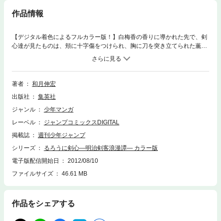
作品情報
【デジタル着色によるフルカラー版！】白梅香の香りに導かれた先で、剣
心達が見たものは、頬に十字傷をつけられ、胸に刀を突き立てられた薫の
無残な姿だった。またしても大切な人を守りきれなかった自責の念で、剣
心は「落人群」にその身をおとす…。
著者
和月伸宏
出版社
集英社
ジャンル
少年マンガ
レーベル
ジャンプコミックスDIGITAL
掲載誌
週刊少年ジャンプ
シリーズ
るろうに剣心―明治剣客浪漫譚― カラー版
電子版配信開始日
2012/08/10
ファイルサイズ
46.61 MB
作品をシェアする