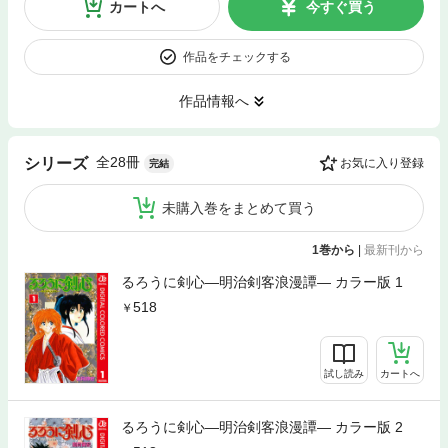
カートへ
今すぐ買う
作品をチェックする
作品情報へ
全28冊
シリーズ
お気に入り登録
完結
未購入巻をまとめて買う
1巻から
|
最新刊から
るろうに剣心―明治剣客浪漫譚― カラー版 1
518
試し読み
カートへ
るろうに剣心―明治剣客浪漫譚― カラー版 2