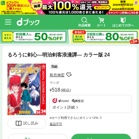
作品検索
カート
はじめての方へ
るろうに剣心―明治剣客浪漫譚― カラー版 24
完結
和月伸宏
マンガ
518
(税込)
4
pt
獲得
ポイント詳細
dカード利用でさらにポイント+2%
試し読み
返品不可