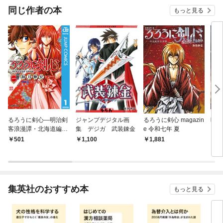
同じ作者の本
もっと見る
るろうに剣心―明治剣
ジャンプデジタル画
るろうに剣心 magazin
映画
客浪漫譚・北海道編―
集 デジガ 武装錬金
e 令和七年 夏
に剣心
1
al
501
1,100
1,881
6
集英社のおすすめ本
もっと見る