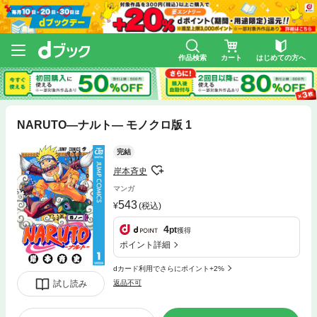
作品検索
カート
はじめての方へ
NARUTO―ナルト― モノクロ版 1
完結
岸本斉史
マンガ
543
(税込)
4
pt
獲得
ポイント詳細
dカード利用でさらにポイント+2%
試し読み
返品不可