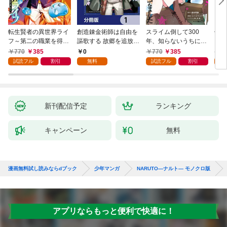
転生賢者の異世界ライ
創造錬金術師は自由を
スライム倒して300
信長
フ～第二の職業を得
謳歌する 故郷を追放さ
年、知らないうちにレ
て、世界最強になりま
れたら、魔王のお膝元
ベルMAXになってまし
770
385
0
770
385
7
した～ 1巻
で超絶効果のマジック
た 1巻
試読フル
割引
無料
試読フル
割引
試
アイテム作り放題にな
りました【分冊版】
1
新刊配信予定
ランキング
キャンペーン
無料
漫画無料試し読みならdブック
少年マンガ
NARUTO―ナルト― モノクロ版
アプリならもっと便利で快適に！