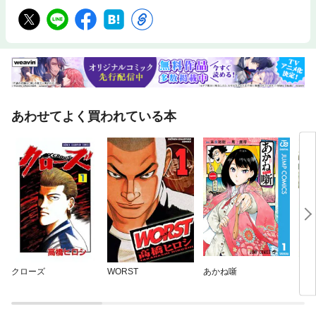
あわせてよく買われている本
クローズ
WORST
あかね噺
ワン