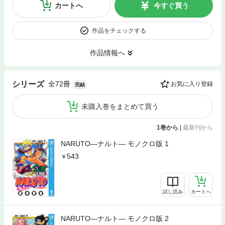
カートへ
今すぐ買う
作品をチェックする
作品情報へ
全72冊
シリーズ
お気に入り登録
完結
未購入巻をまとめて買う
1巻から
|
最新刊から
NARUTO―ナルト― モノクロ版 1
543
試し読み
カートへ
NARUTO―ナルト― モノクロ版 2