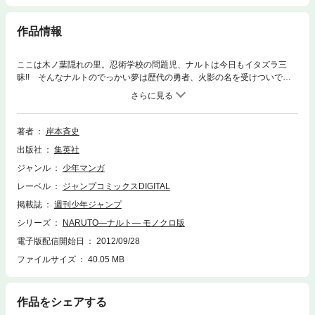
作品情報
ここは木ノ葉隠れの里。忍術学校の問題児、ナルトは今日もイタズラ三
昧!! そんなナルトのでっかい夢は歴代の勇者、火影の名を受けついで、
先代を越える忍者になることだ。だがナルトには出生の秘密が…!?
著者
岸本斉史
出版社
集英社
ジャンル
少年マンガ
レーベル
ジャンプコミックスDIGITAL
掲載誌
週刊少年ジャンプ
シリーズ
NARUTO―ナルト― モノクロ版
電子版配信開始日
2012/09/28
ファイルサイズ
40.05 MB
作品をシェアする