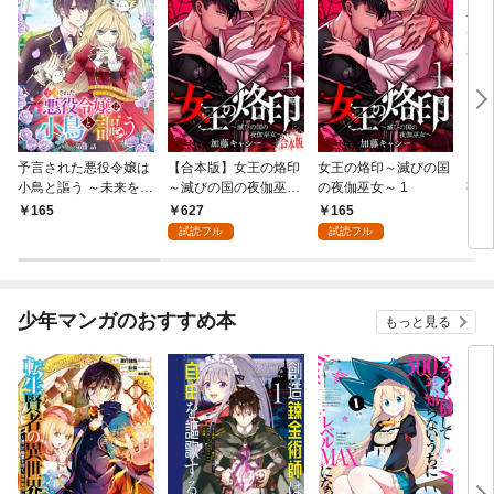
予言された悪役令嬢は
【合本版】女王の烙印
女王の烙印～滅びの国
【単
小鳥と謳う ～未来を知
～滅びの国の夜伽巫女
の夜伽巫女～ 1
熟れ
る専属執事に「君を救
～ 1
たり
627
165
165
1
う」と言われました～
試読フル
試読フル
分冊版 第1話
少年マンガのおすすめ本
もっと見る