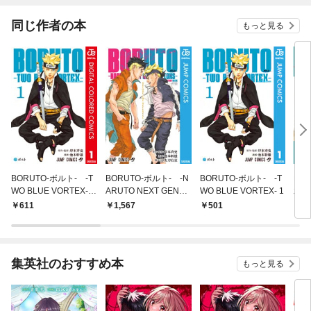
同じ作者の本
もっと見る
BORUTO-ボルト- -T
BORUTO-ボルト- -N
BORUTO-ボルト- -T
NA
WO BLUE VORTEX-
ARUTO NEXT GENER
WO BLUE VORTEX- 1
木ノ
カラー版 1
ATIONS- STORY GUI
上
611
1,567
501
5
DE
集英社のおすすめ本
もっと見る