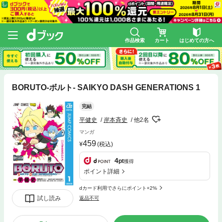
作品検索
カート
はじめての方へ
BORUTO-ボルト- SAIKYO DASH GENERATIONS 1
完結
平健史
岸本斉史
他2名
マンガ
459
(税込)
4
pt
獲得
ポイント詳細
dカード利用でさらにポイント+2%
試し読み
返品不可