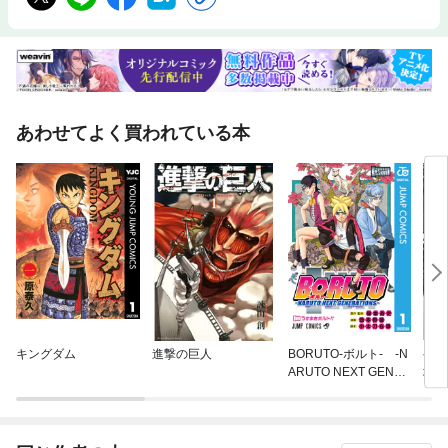
あわせてよく買われている本
キングダム
進撃の巨人
BORUTO-ボルト- -N
ゲー
ARUTO NEXT GENER
地に
ATIONS-