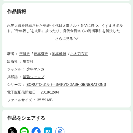
作品情報
忍界大戦を終結させた英雄･七代目火影ナルトを父に持つ、うずまきボル
ト。”千年殺し”を火影に放ったり、身代金目当ての誘拐事件を解決した
り…。忍者学校(アカデミー)の仲間とともに巻き起こす、ボルトの物語が
はじまる!!
著者
平健史
岸本斉史
池本幹雄
小太刀右京
出版社
集英社
ジャンル
少年マンガ
掲載誌
最強ジャンプ
シリーズ
BORUTO-ボルト- SAIKYO DASH GENERATIONS
電子版配信開始日
2018/12/04
ファイルサイズ
35.59 MB
作品をシェアする