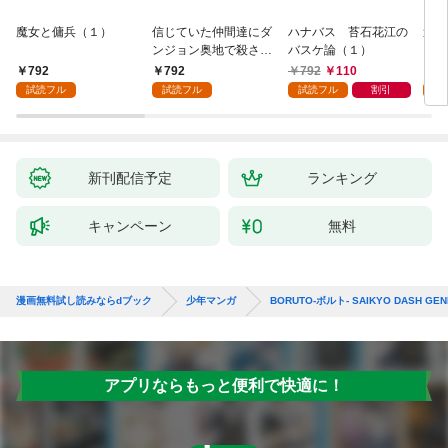
魔女と傭兵（１）
信じていた仲間達にダ
ハナバス 苔石花江の
追放
ンジョン奥地で殺され
バスケ論（１）
『自
かけたがギフト『無限
領地
792
792
792
110
7
ガチャ』でレベル９９
強の
試読フル
試読フル
試読フル
割引
試
９９の仲間達を手に入
～最
れて元パーティーメン
で始
バーと世界に復讐＆
拓ス
『ざまぁ！』します！
（１
（１）
新刊配信予定
ランキング
キャンペーン
無料
漫画無料試し読みならdブック
少年マンガ
BORUTO-ボルト- SAIKYO DASH GEN
アプリならもっと便利で快適に！