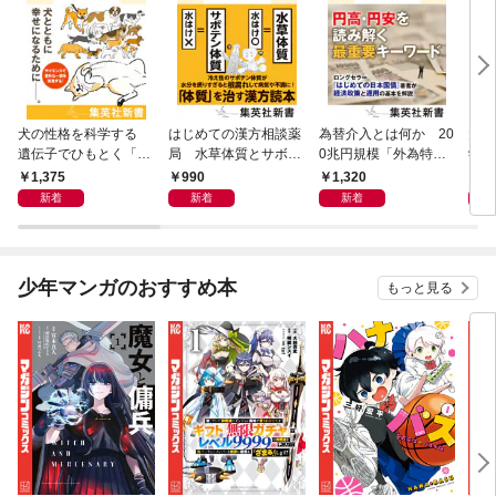
犬の性格を科学する
はじめての漢方相談薬
為替介入とは何か 20
大江
遺伝子でひもとく「最
局 水草体質とサボテ
0兆円規模「外為特
学と
良の友」の進化
ン体質
会」が生まれた謎
から
1,375
990
1,320
1,
新着
新着
新着
少年マンガのおすすめ本
もっと見る