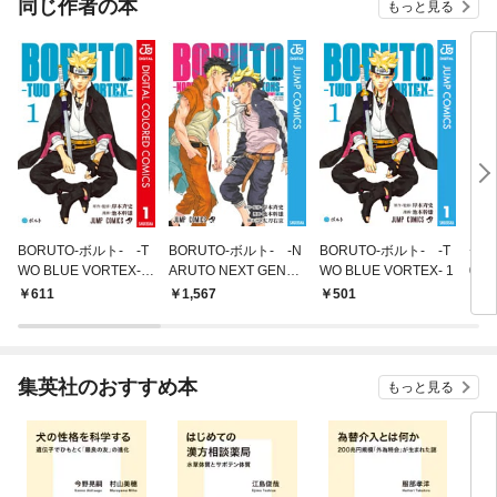
同じ作者の本
もっと見る
BORUTO-ボルト- -T
BORUTO-ボルト- -N
BORUTO-ボルト- -T
チャ
WO BLUE VORTEX-
ARUTO NEXT GENER
WO BLUE VORTEX- 1
02
カラー版 1
ATIONS- STORY GUI
611
1,567
501
8
DE
集英社のおすすめ本
もっと見る