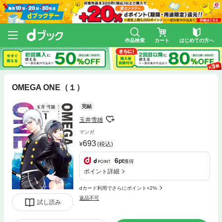
作品検索
カート
はじめての方へ
OMEGA ONE（１）
完結
玉井雪雄
マンガ
693
(税込)
6
pt
獲得
ポイント詳細
dカード利用でさらにポイント+2%
返品不可
試し読み