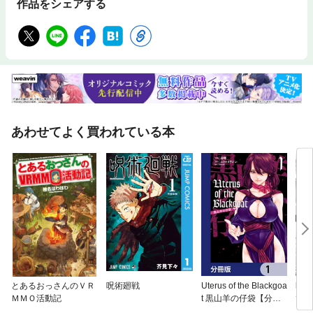
作品をシェアする
あわせてよく買われている本
とあるおっさんのＶＲ
呪術廻戦
Uterus of the Blackgoa
即死
ＭＭＯ活動記
t 黒山羊の仔袋【分冊
て、
版】
まる