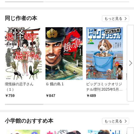
んで
同じ作者の本
もっと見る
境怪線の忌子さん
Ｇ 餓の島 1
ビッグコミックオリジ
ビッ
（１）
ナル増刊 2025年5月増
ナル
刊号（2025年4月12日
5年
759
847
489
4
発売）
小学館のおすすめ本
もっと見る