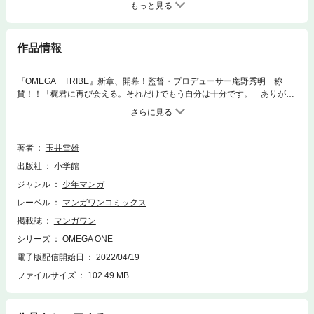
もっと見る
作品情報
『OMEGA TRIBE』新章、開幕！監督・プロデューサー庵野秀明 称
賛！！「梶君に再び会える。それだけでもう自分は十分です。 ありがと
うございます。続刊にも期待します。」日本がNEO鎖国時代に入り135
年。唯一海外からの出入りが可能な経済特化地区――それが、新東京島―
―学校はそこにある！人類を背負って立つ”次世代の王”は誰だ？
著者
玉井雪雄
出版社
小学館
ジャンル
少年マンガ
レーベル
マンガワンコミックス
掲載誌
マンガワン
シリーズ
OMEGA ONE
電子版配信開始日
2022/04/19
ファイルサイズ
102.49 MB