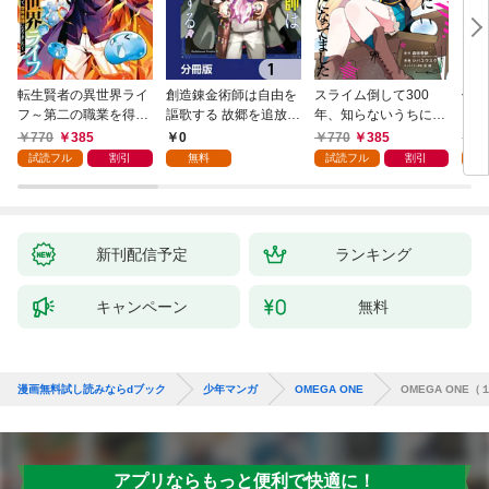
転生賢者の異世界ライ
創造錬金術師は自由を
スライム倒して300
信長
フ～第二の職業を得
謳歌する 故郷を追放さ
年、知らないうちにレ
て、世界最強になりま
れたら、魔王のお膝元
ベルMAXになってまし
770
385
0
770
385
7
した～ 1巻
で超絶効果のマジック
た 1巻
試読フル
割引
無料
試読フル
割引
試
アイテム作り放題にな
りました【分冊版】
1
新刊配信予定
ランキング
キャンペーン
無料
漫画無料試し読みならdブック
少年マンガ
OMEGA ONE
OMEGA ONE（
アプリならもっと便利で快適に！