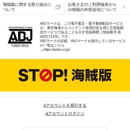
海賊版に関する取り組みに
お客さまのご利用端末から
ついて
の情報の外部送信について
ABJマークは、この電子書店・電子書籍配信サービス
が、著作権者からコンテンツ使用許諾を得た正規版配
信サービスであることを示す登録商標（登録番号 第
6091713号）です。
ABJマークの詳細、ABJマークを掲示しているサービス
の一覧はこちら
→
https://aebs.or.jp/
dアカウントを発行する
dアカウントログイン