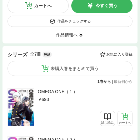
カートへ
今すぐ買う
作品をチェックする
作品情報へ
全7冊
シリーズ
お気に入り登録
完結
未購入巻をまとめて買う
1巻から
|
最新刊から
OMEGA ONE（１）
693
試し読み
カートへ
OMEGA ONE（２）