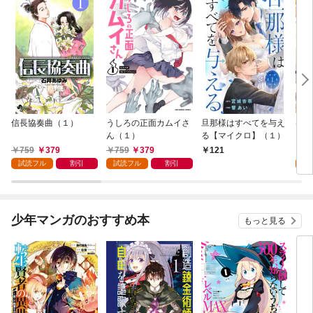
信長協奏曲（１）
うしろの正面カムイさ
旦那様はすべてを与え
はじ
ん（１）
る【マイクロ】（１）
（１
759
379
759
379
7
121
試読フル
割引
試読フル
割引
試
少年マンガのおすすめ本
もっと見る