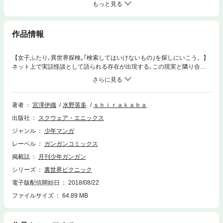
もっと見る
作品情報
【女子ふたり､異世界探検｡｢検索してはいけないもの｣を探しにいこう。】
ネット上で実話怪談として語られる存在が出現する､この現実と隣り合わ
せで謎だらけの<裏世界>｡研究とお金稼ぎ､そして大切な人を捜すため､鳥
子と空魚は非日常へと足を踏み入れる｡女子ふたり怪異探検サバイバル!!原
作者・宮澤伊織氏による書き下ろしＳＳも収録!!コミックス１巻は第１～
５話を収録した合計284ページの大ボリューム！(C)Iori Miyazawa / Hayak
著者
宮澤伊織
水野英多
ｓｈｉｒａｋａｂａ
awa Publishing Corporation (C)2018 Eita Mizuno
出版社
スクウェア・エニックス
ジャンル
少年マンガ
レーベル
ガンガンコミックス
掲載誌
月刊少年ガンガン
シリーズ
裏世界ピクニック
電子版配信開始日
2018/08/22
ファイルサイズ
64.89 MB