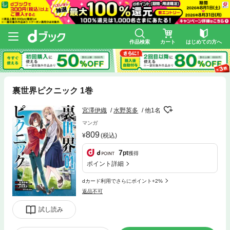
作品検索
カート
はじめての方へ
裏世界ピクニック 1巻
宮澤伊織
水野英多
他1名
マンガ
809
(税込)
7
pt
獲得
ポイント詳細
dカード利用でさらにポイント+2%
返品不可
試し読み