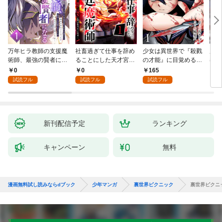
万年ヒラ教師の支援魔
社畜過ぎて仕事を辞め
少女は異世界で『殺戮
魔王
術師、最強の賢者にな
ることにした天才宮廷
の才能』に目覚める
者パ
る～不人気の支援魔術
魔術師～辺境の地でス
(話売り) #1
やっ
0
0
165
2
師は給料泥棒だと魔術
ローライフを夢見る
試読フル
試読フル
試読フル
大学をクビになった
が、不届き者を倒して
が、出世した元教え子
いたら『最果ての魔
たちのおかげで何も困
女』と呼ばれるように
らない件～ 第1話
なる～ 第1話
新刊配信予定
ランキング
キャンペーン
無料
漫画無料試し読みならdブック
少年マンガ
裏世界ピクニック
裏世界ピクニッ