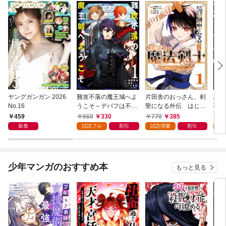
ヤングガンガン 2026
難攻不落の魔王城へよ
片田舎のおっさん、剣
悪役
No.16
うこそ～デバフは不要
聖になる外伝 はじま
破滅
と勇者パーティーを追
りの魔法剣士 1巻
叩き
459
660
330
770
385
7
い出された黒魔導士、
つの
新着
試読フル
割引
試読増量
割引
試
魔王軍の最高幹部に迎
から
えられる～ １巻
にな
ク）
少年マンガのおすすめ本
もっと見る