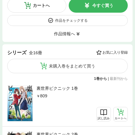
カートへ
今すぐ買う
作品をチェックする
作品情報へ
シリーズ
全16冊
お気に入り登録
未購入巻をまとめて買う
1巻から
|
最新刊から
裏世界ピクニック 1巻
809
試し読み
カートへ
裏世界ピクニック 2巻