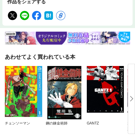
作品をシェアする
あわせてよく買われている本
チェンソーマン
鋼の錬金術師
GANTZ
君の
好き