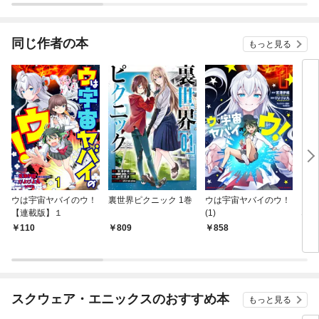
同じ作者の本
もっと見る
ウは宇宙ヤバイのウ！
裏世界ピクニック 1巻
ウは宇宙ヤバイのウ！
と
【連載版】１
(1)
ない
110
809
858
1,
スクウェア・エニックスのおすすめ本
もっと見る