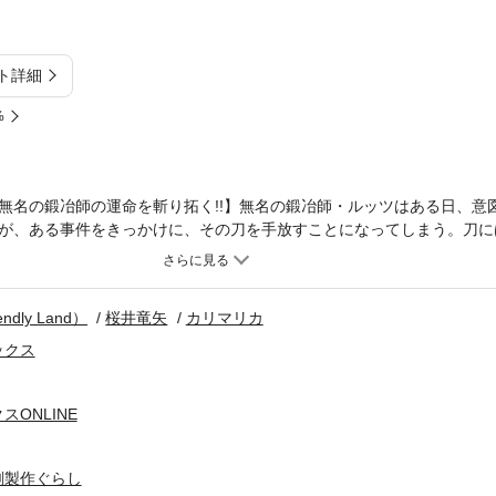
ト詳細
%
無名の鍛冶師の運命を斬り拓く!!】無名の鍛冶師・ルッツはある日、意
が、ある事件をきっかけに、その刀を手放すことになってしまう。刀に
明することもできない――。一方、手放した刀を手にしたのは、伯爵お
は、刀身の美しさに魅了され……。無名の鍛冶師と無銘の刀が、人々の
a Ogiwara, CARIMARICA Licensed by KADOKAWA CORPORATION
ndly Land）
桜井竜矢
カリマリカ
ックス
ONLINE
剣製作ぐらし