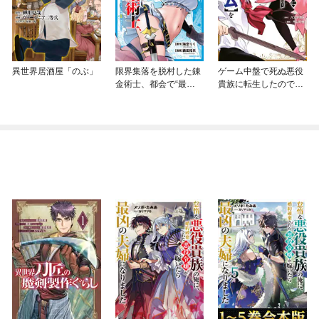
異世界居酒屋「のぶ」
限界集落を脱村した錬
ゲーム中盤で死ぬ悪役
金術士、都会で“最
貴族に転生したので、
強”なのがバレまくる。
外れスキル【テイム】
～老害どもにはいい加
を駆使して最強を目指
減愛想が尽きました～
してみた