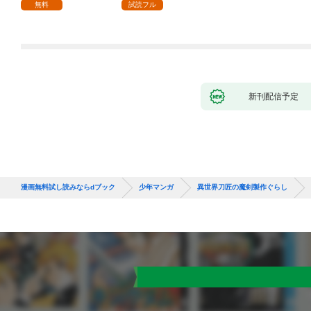
１
無料
試読フル
新刊配信予定
漫画無料試し読みならdブック
少年マンガ
異世界刀匠の魔剣製作ぐらし