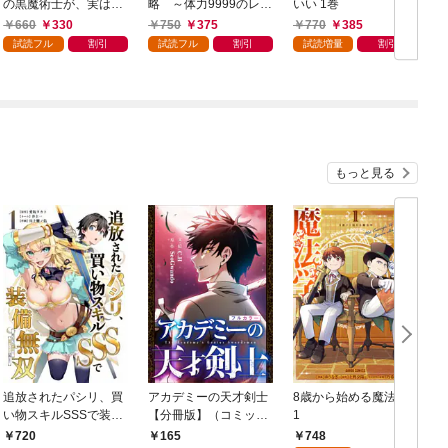
の黒魔術士が、実は最
略 ～体力9999のレア
いい 1巻
強職だと知っている 1
スキル持ちタンク、勇
660
330
750
375
770
385
巻
者パーティーを追放さ
試読フル
割引
試読フル
割引
試読増量
割引
れる～ 1巻
もっと見る
追放されたパシリ、買
アカデミーの天才剣士
8歳から始める魔法学
い物スキルSSSで装備
【分冊版】（コミッ
1
無双 ～買ったモノを
ク） １話【フルカラ
748
720
165