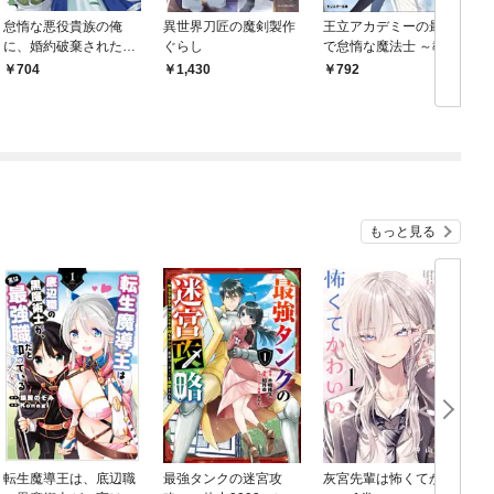
怠惰な悪役貴族の俺
異世界刀匠の魔剣製作
王立アカデミーの最強
に、婚約破棄された悪
ぐらし
で怠惰な魔法士 ～教師
役令嬢が嫁いだら最凶
をすることになったク
704
1,430
792
の夫婦になりました@
ズ貴族、実は最強魔法
COMIC 第1巻
士団の「英雄」でした
～（ノベル）１巻 【電
子書籍限定特典SS付
き】
もっと見る
転生魔導王は、底辺職
最強タンクの迷宮攻
灰宮先輩は怖くてかわ