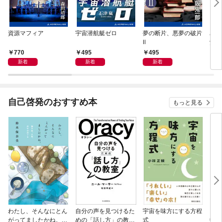
資源マフィア
宇宙潜航艇ゼロ
夢の断片、悪夢の破片
星間
Ⅱ
覚め
770
495
495
4
新着
新着
新着
自己啓発のおすすめ本
もっと見る
わたし、そんなにとん
自分の声を見つけるた
宇宙を味方にする方程
「考
がってましたかね。
めの「話し方」の教
式
中で