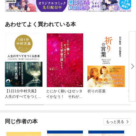
あわせてよく買われている本
【1日1分中村天風】
とにかく願いはゼッタ
祈りの言葉
GR
人生のすべてをつくる
イかなう！ それが
チュ
思考
「宇宙の掟」だから。
させ
同じ作者の本
もっと見る