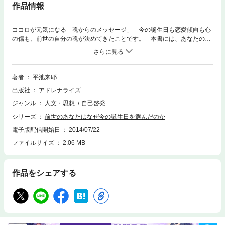
作品情報
ココロが元気になる「魂からのメッセージ」 今の誕生日も恋愛傾向も心
の傷も、前世の自分の魂が決めてきたことです。 本書には、あなたの魂
の過去・現在、未来のすべてを内包したスピリチュアルと、幸せになる法
則が収録されています。カバラ数秘術を元にした「魂の刻印」、悪夢から
読み取る「前世のカルマ」とその解消法、日々の生活で活かせる「願望実
現の法則」など…。 魂の視点からあなた自身を見ることで、今生きてい
著者
平池来耶
る意味や目的がわかり、これからの運命を自らの手で切り開いていくでし
出版社
アドレナライズ
ょう。
ジャンル
人文・思想
自己啓発
シリーズ
前世のあなたはなぜ今の誕生日を選んだのか
電子版配信開始日
2014/07/22
ファイルサイズ
2.06 MB
作品をシェアする