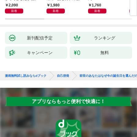
獅子座、Ａ型、丙午は
室 Ｏｒａｃｙ（オラ
却！
2,090
1,980
1,760
1,
めぐる
シー）
術大
新着
新着
新着
新刊配信予定
ランキング
キャンペーン
無料
漫画無料試し読みならdブック
自己啓発
前世のあなたはなぜ今の誕生日を選んだ
アプリならもっと便利で快適に！