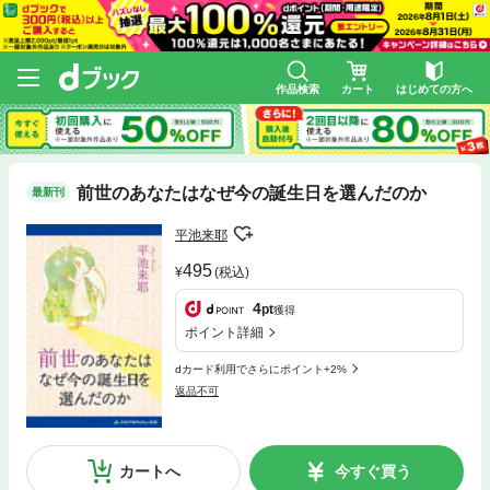
作品検索
カート
はじめての方へ
前世のあなたはなぜ今の誕生日を選んだのか
最新刊
平池来耶
495
(税込)
4
pt
獲得
ポイント詳細
dカード利用でさらにポイント+2%
返品不可
カートへ
今すぐ買う