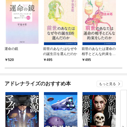
運命の鏡
前世のあなたはなぜ今
前世のあなたは運命の
の誕生日を選んだのか
相手とどんな約束をし
たのか
520
495
495
アドレナライズのおすすめ本
もっと見る