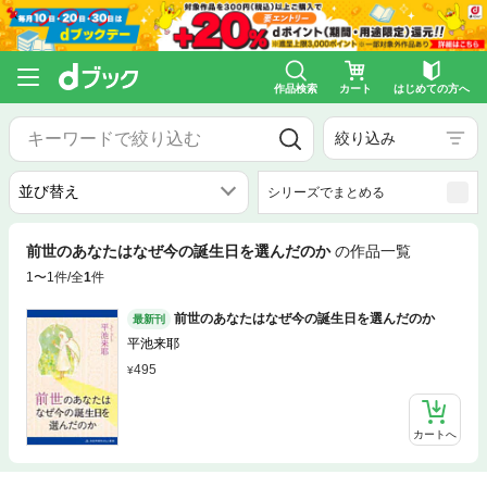
作品検索
カート
はじめての方へ
絞り込み
シリーズでまとめる
前世のあなたはなぜ今の誕生日を選んだのか
の作品一覧
1〜1件/全
1
件
前世のあなたはなぜ今の誕生日を選んだのか
最新刊
平池来耶
495
カートへ