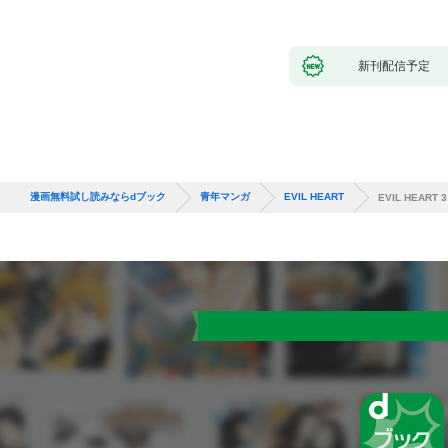
新刊配信予定
漫画無料試し読みならdブック
青年マンガ
EVIL HEART
EVIL HEART 3