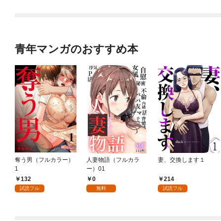
青年マンガのおすすめ本
奪う男（フルカラー）
人妻物語（フルカラ
妻、交換します１
1
ー）01
132
0
214
試読フル
無料
試読フル