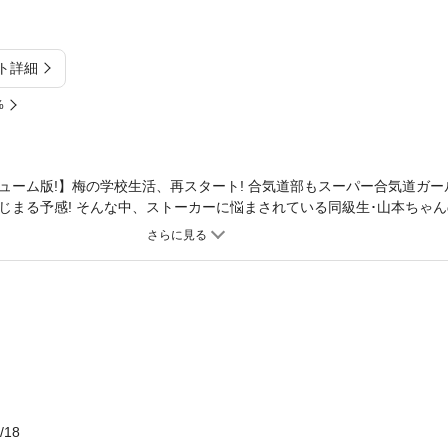
ト詳細
%
ューム版!】梅の学校生活、再スタート! 合気道部もスーパー合気道ガー
じまる予感! そんな中、ストーカーに悩まされている同級生･山本ちゃ
は…。新しい出会いと新しい笑顔。みんなの優しさが、行く道を照らす!
/18