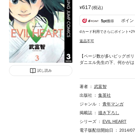
617
(税込)
ポイン
5
pt
獲得
dカード利用でさらにポイント+2
返品不可
【ページ数が多いビッグボリ
ダニエル先生の下、何かがは
ドを買って出た鶴に対して梅
試し読み
著者
武富智
出版社
集英社
ジャンル
青年マンガ
掲載誌
描き下ろし
シリーズ
EVIL HEART
電子版配信開始日
2014/07