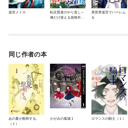
迷宮メトロ
転生賢者のやり直し～
異世界迷宮でハーレム
俺だけ使える規格外魔
を
法で二度目の人生を無
双する～
同じ作者の本
あの夏が飽和する。
かがみの孤城 1
ロマンスの騎士（１）
（１）