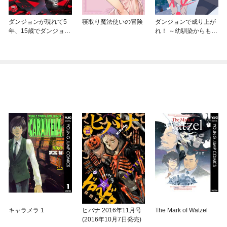
ダンジョンが現れて5
寝取り魔法使いの冒険
ダンジョンで成り上が
年、15歳でダンジョン
れ！ ～幼馴染からも嫌
に挑むことにした。
われてゴブリンにさえ
勝てなかった俺が、ダ
ンジョンルーラーの指
導を受けたら強くなれ
たので妹と無双します
～
キャラメラ 1
ヒバナ 2016年11月号
The Mark of Watzel
(2016年10月7日発売)