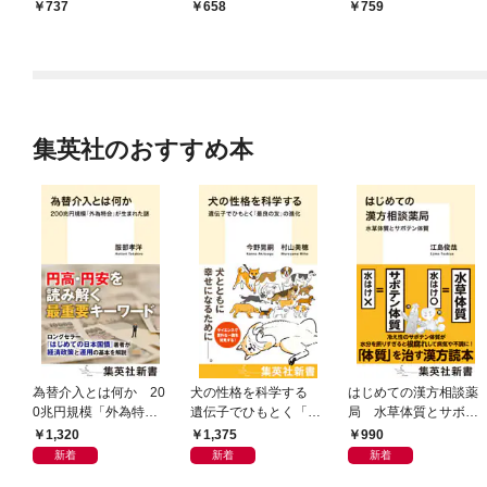
737
658
759
集英社のおすすめ本
為替介入とは何か 20
犬の性格を科学する
はじめての漢方相談薬
0兆円規模「外為特
遺伝子でひもとく「最
局 水草体質とサボテ
会」が生まれた謎
良の友」の進化
ン体質
1,320
1,375
990
新着
新着
新着