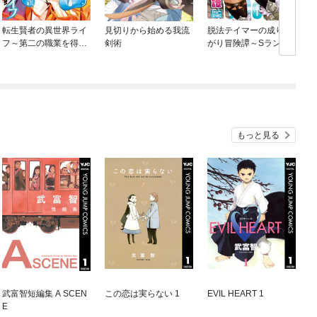
転生賢者の異世界ライ
見切りから始める我流
脱法テイマーの成り上
フ～第二の職業を得
剣術
がり冒険譚～Sランク
て、世界最強になりま
美少女冒険者が俺の獣
した～
魔になっテイマす～ T
HE COMIC
もっと見る
武富智短編集 A SCEN
この恋は実らない 1
EVIL HEART 1
E