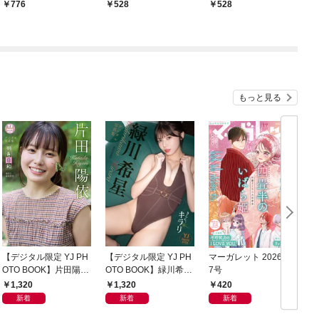
776
528
528
もっと見る
【デジタル限定 YJ PH
【デジタル限定 YJ PH
マーガレット 2026年1
グ
OTO BOOK】片田陽依
OTO BOOK】緑川希星
7号
6
写真集「羽色日和」
写真集「きらら、キラ
1,320
1,320
420
リ」
新着
新着
新着