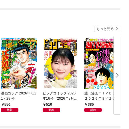
もっと見る
漫画ゴラク 2026年 8/2
ビッグコミック 2026
週刊漫画ＴＩＭＥＳ
1・28 号
年16号（2026年8月7
２０２６年８／２１・
日発売）
２８合併号
550
510
385
新着
新着
新着