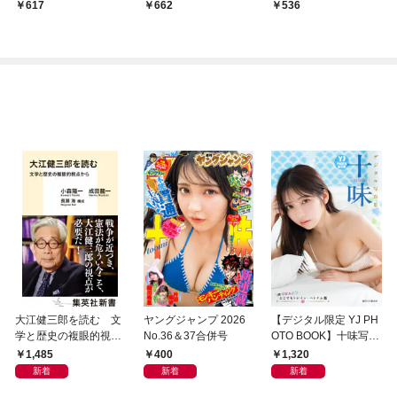
617
662
536
大江健三郎を読む 文
ヤングジャンプ 2026
【デジタル限定 YJ PH
学と歴史の複眼的視点
No.36＆37合併号
OTO BOOK】十味写真
から
集「続・『ぽみ』！？
1,485
400
1,320
どこでもトレイン・ベ
新着
新着
新着
トナム篇」