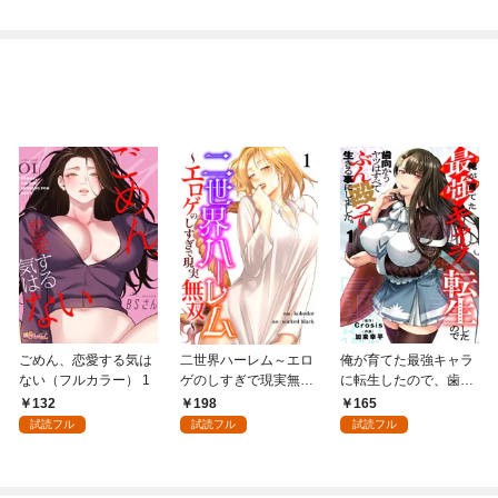
ごめん、恋愛する気は
二世界ハーレム～エロ
俺が育てた最強キャラ
ない（フルカラー） 1
ゲのしすぎで現実無双
に転生したので、歯向
～１
かうヤツはすべてぶん
132
198
165
殴って生きる事にしま
試読フル
試読フル
試読フル
した。１