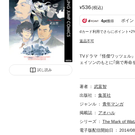
536
(税込)
ポイン
4
pt
獲得
dカード利用でさらにポイント+2
返品不可
TVドラマ『怪傑ワッツェル
ェイソンのもとに｢病で寿命
ンを前に、ジェイソンは再び
試し読み
著者
武富智
出版社
集英社
ジャンル
青年マンガ
掲載誌
アオハル
シリーズ
The Mark of Wat
電子版配信開始日
2014/08