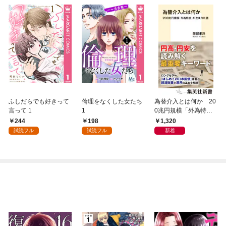
ふしだらでも好きって
倫理をなくした女たち
為替介入とは何か 20
言って 1
1
0兆円規模「外為特
会」が生まれた謎
244
198
1,320
試読フル
試読フル
新着