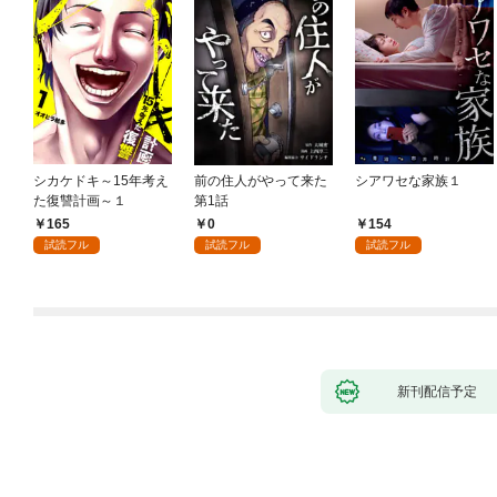
シカケドキ～15年考え
前の住人がやって来た
シアワセな家族１
た復讐計画～１
第1話
165
0
154
試読フル
試読フル
試読フル
新刊配信予定