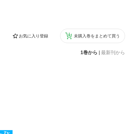
お気に入り登録
未購入巻をまとめて買う
1巻から
|
最新刊から