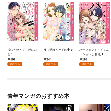
視線が絡んで、熱にな
推し活はベッドの中で
パーフェクト・ドミネ
る 1
1
ーション 分冊版 1
198
244
198
試読フル
試読フル
試読フル
青年マンガのおすすめ本