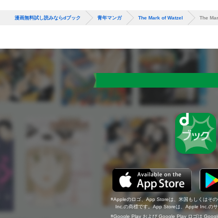
漫画無料試し読みならdブック
青年マンガ
The Mark of Watzel
The Mar
Appleのロゴ、App Storeは、米国もしくはそ
Inc.の商標です。App Storeは、Apple In
Google Play および Google Play ロゴは Go