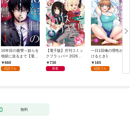
16年目の復讐～奴らを
【電子版】月刊コミッ
一日1回俺の理性が負
地獄に送るまで【電子
クフラッパー 2026年9
けるとき1
か
単行本版】１
月号
660
730
165
試読フル
新着
試読フル
無料