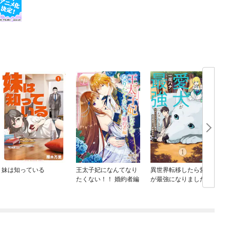
妹は知っている
王太子妃になんてなり
異世界転移したら愛犬
たくない！！ 婚約者編
が最強になりました ～
シルバーフェンリルと
俺が異世界暮らしを始
めたら～ THE COMIC