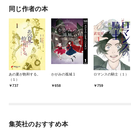
同じ作者の本
あの夏が飽和する。
かがみの孤城 1
ロマンスの騎士（１）
（１）
737
658
759
集英社のおすすめ本