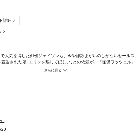
ト詳細
%
』で人気を博した俳優ジェイソンも、今や詐欺まがいのしがないセール
を宣告された娘･エリンを騙してほしい｣との依頼が。『怪傑ワッツェル
ヒーローになれるのか…。
zel
/20