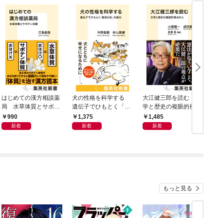
はじめての漢方相談薬
犬の性格を科学する
大江健三郎を読む 文
ヤ
局 水草体質とサボテ
遺伝子でひもとく「最
学と歴史の複眼的視点
N
ン体質
良の友」の進化
から
990
1,375
1,485
新着
新着
新着
もっと見る