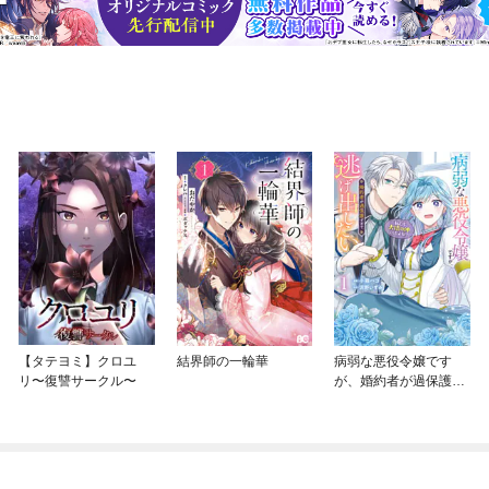
【タテヨミ】クロユ
結界師の一輪華
病弱な悪役令嬢です
リ〜復讐サークル〜
が、婚約者が過保護す
ぎて逃げ出したい(私た
ち犬猿の仲でしたよ
ね！？)