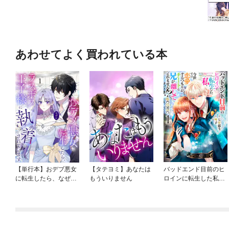
あわせてよく買われている本
【単行本】おデブ悪女
【タテヨミ】あなたは
バッドエンド目前のヒ
に転生したら、なぜか
もういりません
ロインに転生した私、
ラスボス王子様に執着
今世では恋愛するつも
されています
りがチートな兄が離し
てくれません！？@C
OMIC