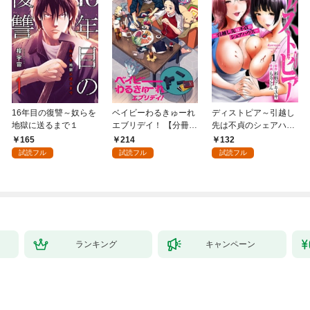
16年目の復讐～奴らを
ベイビーわるきゅーれ
ディストピア～引越し
地獄に送るまで１
エブリデイ！ 【分冊
先は不貞のシェアハウ
版】 1
ス～１
165
214
132
試読フル
試読フル
試読フル
ランキング
キャンペーン