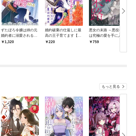
ずたぼろ令嬢は姉の元
婚約破棄の仕返しに最
悪女の末路 ～悪役令嬢
婚約者に溺愛される
高の王子育てます【マ
は究極の愛を手に入れ
（ノベル）
イクロ】
る～アンソロジーコミ
1,320
220
759
ック
もっと見る