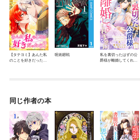
【タテヨミ】あんた私
呪術廻戦
私を裏切ったはずの公
のことを好きだった
爵様が離婚してくれま
の？
せん
同じ作者の本