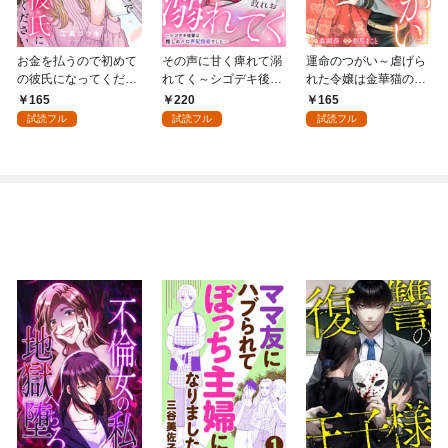
お金を払うので初めて
その声に甘く痺れて溺
運命のつがい～虐げら
の彼氏になってくださ
れてく～シゴデキ後輩
れた令嬢は金華猫の一
い: 1
は推しのメロ声配信者
途な愛で幸せを掴む～:
165
220
165
でした～: 1
1
試読フル
試読フル
試読フル