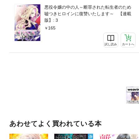
悪役令嬢の中の人～断罪された転生者のため
嘘つきヒロインに復讐いたします～ 【連載
版】: 3
165
試し読み
カートへ
あわせてよく買われている本