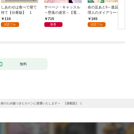
しあわせは食べて寝て
サベージ・キャッスル
命の足あとⅡ～遺品整
待て【分冊版】 1
～堕落の迷宮～【電子
理人のダイアリー～
単行本版】 第1巻
1巻
110
715
165
試読フル
新着
試読フル
無料
者のため嘘つきヒロインに復讐いたします～ 【連載版】: 1