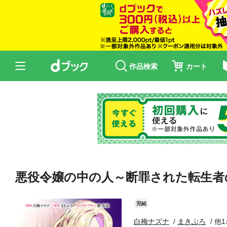
作品検索
カート
悪役令嬢の中の人～断罪された転生者
完結
白梅ナズナ
まきぶろ
他1