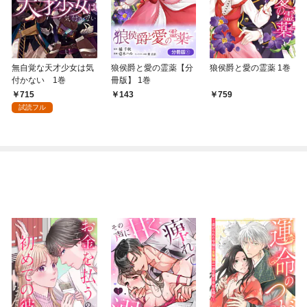
無自覚な天才少女は気
狼侯爵と愛の霊薬【分
狼侯爵と愛の霊薬 1巻
付かない 1巻
冊版】 1巻
715
143
759
試読フル