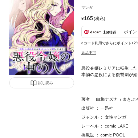
マンガ
165
(税込)
ポイン
1
pt
獲得
dカード利用でさらにポイント+2
返品不可
悪役令嬢レミリアに転生した
本物の悪役による復讐劇が始
コンテンツとなります。単行
試し読み
で、ご注意ください。】
著者
白梅ナズナ
まきぶ
出版社
一迅社
ジャンル
女性マンガ
レーベル
comic LAKE
掲載誌
comic POOL