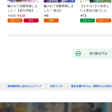
騙されて溺愛再婚しま
騙されて溺愛再婚しま
【タテヨミ】1.転生し
した！【単行本版】 1
した！ 第1話
たら悪女の妹でした
巻
825
110
0
71
試読フル
割引
無料
タテヨミ
試読フル
新刊配信予定
漫画無料試し読みならdブック
女性マンガ
悪役令嬢の中の人～断罪された転生