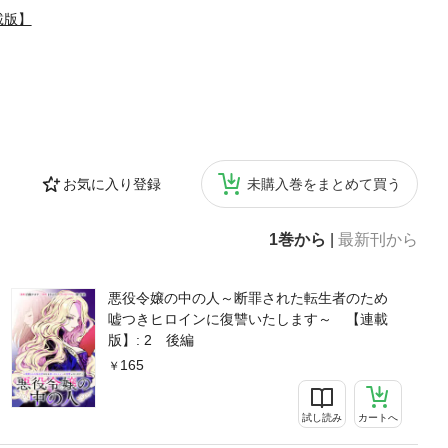
載版】
お気に入り登録
未購入巻をまとめて買う
1巻から
|
最新刊から
悪役令嬢の中の人～断罪された転生者のため
嘘つきヒロインに復讐いたします～ 【連載
版】: 2 後編
165
試し読み
カートへ