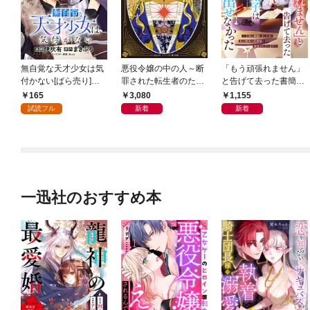
無自覚な天才少女は気
悪役令嬢の中の人～断
「もう頑張れません」
付かない[ばら売り]
罪された転生者のため
と告げて去った書簡官
第1話
嘘つきヒロインに復讐
を、王太子は思い出せ
165
3,080
1,155
いたします～ 白梅ナズ
なかった～王国は破綻
試読フル
新着
新着
ナイラストワークス
しましたが、私は隣国
の侯爵様に溺愛されて
います～
一迅社のおすすめ本