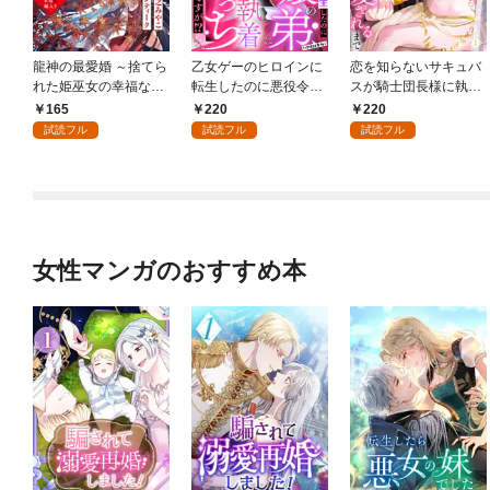
龍神の最愛婚 ～捨てら
乙女ゲーのヒロインに
恋を知らないサキュバ
れた姫巫女の幸福な嫁
転生したのに悪役令嬢
スが騎士団長様に執着
入り～: 1
の弟（攻略対象外）に
溺愛されるまで: 1
165
220
220
執着えっちされるんで
試読フル
試読フル
試読フル
すが！？: 1
女性マンガのおすすめ本