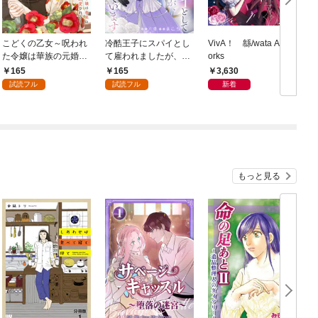
こどくの乙女～呪われ
冷酷王子にスパイとし
VivA！ 緜/wata Art W
た令嬢は華族の元婚約
て雇われましたが、結
orks
者に溺愛される～: 1
婚を迫られています: 1
165
165
3,630
試読フル
試読フル
新着
もっと見る