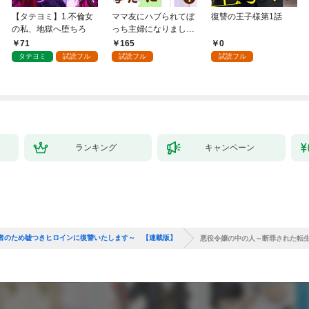
【タテヨミ】1.不倫女
ママ友にハブられてぼ
復讐の王子様第1話
の私、地獄へ堕ちろ
っち主婦になりました
【分冊版】 1
71
165
0
タテヨミ
試読フル
試読フル
試読フル
ランキング
キャンペーン
者のため嘘つきヒロインに復讐いたします～ 【連載版】
悪役令嬢の中の人～断罪された転生