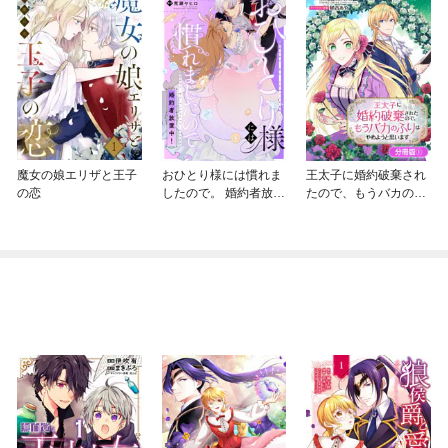
魔女の娘エリザと王子
おひとり様には慣れま
王太子に婚約破棄され
の恋
したので。 婚約者放置
たので、もうバカのふ
中！ 【連載版】
りはやめようと思いま
す【分冊版】