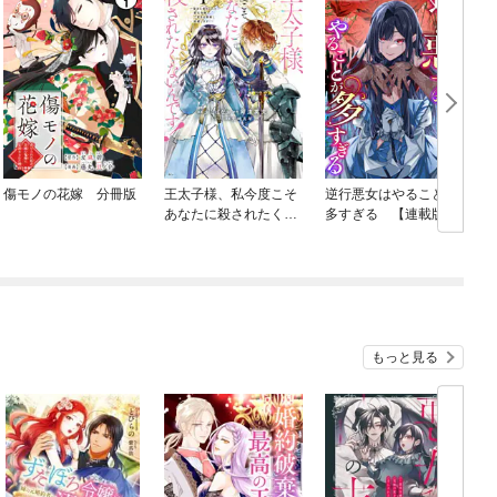
傷モノの花嫁 分冊版
王太子様、私今度こそ
逆行悪女はやることが
n
あなたに殺されたくな
多すぎる 【連載版】
いんです！ ～聖女に
嵌められた貧乏令嬢、
二度目は串刺し回避し
ます！～
もっと見る