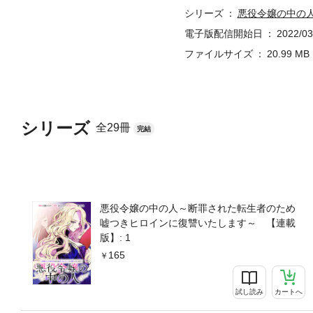
シリーズ
悪役令嬢の中の
電子版配信開始日
2022/03
ファイルサイズ
20.99 MB
シリーズ
全29冊
完結
悪役令嬢の中の人～断罪された転生者のため
嘘つきヒロインに復讐いたします～ 【連載
版】: 1
165
試し読み
カートへ