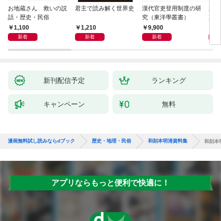
お地蔵さん 救いの説
君主で読み解く世界史
漢代官吏登用制度の研
親
話・歴史・民俗
究（東洋學叢書）
直立
迫る
1,100
1,210
9,900
1,
新着
新着
新着
新刊配信予定
ランキング
キャンペーン
無料
漫画無料試し読みならdブック
歴史・地理・民俗
和刻本明清資料集
和刻本
アプリならもっと便利で快適に！