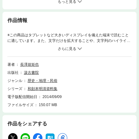
もっと見る
作品情報
※この商品はタブレットなど大きいディスプレイを備えた端末で読むこと
に適しています。また、文字だけを拡大することや、文字列のハイライ
ト、検索、辞書の参照、引用などの機能が使用できません。明代から太平
天国に至る貴重な歴史・文化資料集。清国失伝のもの、未刊の資料など少
なくない。なかでも、「武備志」は倭寇研究の重要資料であり、「神器
譜」は、本国にも伝本が稀である。中国史全般を知る重要資料を提供す
著者
長澤規矩也
る。
出版社
汲古書院
ジャンル
歴史・地理・民俗
シリーズ
和刻本明清資料集
電子版配信開始日
2014/09/09
ファイルサイズ
150.07 MB
作品をシェアする