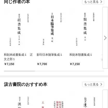
同じ作者の本
もっと見る
和刻本経書集成１ 正
影印日本随筆集成１
和刻本類書集成１
長澤
文之部１
誌学
7,150
7,700
7,150
8,
汲古書院のおすすめ本
もっと見る