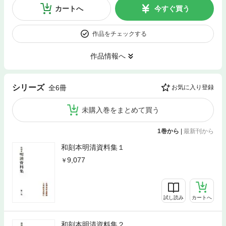
カートへ
今すぐ買う
作品をチェックする
作品情報へ
シリーズ
全6冊
お気に入り登録
未購入巻をまとめて買う
1巻から
|
最新刊から
和刻本明清資料集１
9,077
試し読み
カートへ
和刻本明清資料集２