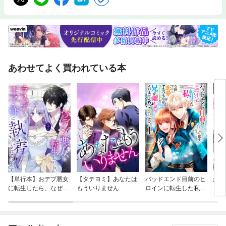
あわせてよく買われている本
【単行本】おデブ悪女
【タテヨミ】あなたは
バッドエンド目前のヒ
結界
に転生したら、なぜか
もういりません
ロインに転生した私、
ラスボス王子様に執着
今世では恋愛するつも
されています
りがチートな兄が離し
てくれません！？@C
OMIC