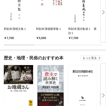
和刻本漢籍文集１
和刻本漢籍随筆集１
和刻本漢詩集成１ 唐
影印
詩１
7,700
5,500
7,700
7,
歴史・地理・民俗のおすすめ本
もっと見る