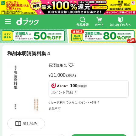
作品検索
カート
はじめての方へ
和刻本明清資料集４
長澤規矩也
11,000
(税込)
100
pt
獲得
ポイント詳細
dカード利用でさらにポイント+2%
返品不可
試し読み