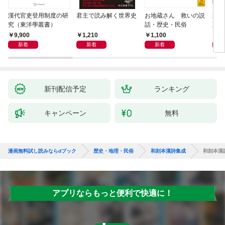
漢代官吏登用制度の研
君主で読み解く世界史
お地蔵さん 救いの説
親
究（東洋學叢書）
話・歴史・民俗
直立
迫る
9,900
1,210
1,100
1,
新着
新着
新着
新刊配信予定
ランキング
キャンペーン
無料
漫画無料試し読みならdブック
歴史・地理・民俗
和刻本漢詩集成
和刻本漢
アプリならもっと便利で快適に！