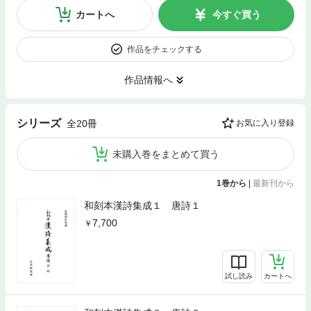
カートへ
今すぐ買う
作品をチェックする
作品情報へ
シリーズ
全20冊
お気に入り登録
未購入巻をまとめて買う
1巻から
|
最新刊から
和刻本漢詩集成１ 唐詩１
7,700
試し読み
カートへ