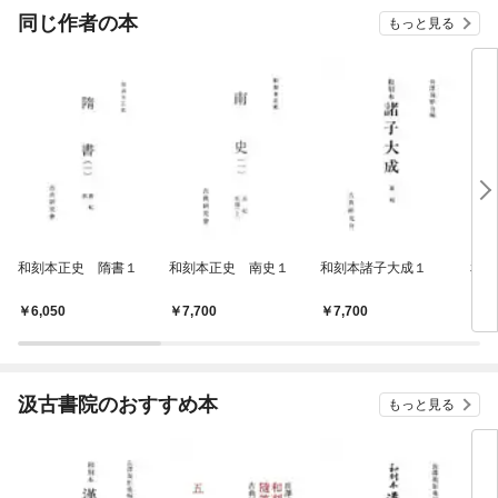
OMI
同じ作者の本
もっと見る
和刻本正史 隋書１
和刻本正史 南史１
和刻本諸子大成１
和刻
１
6,050
7,700
7,700
7,
汲古書院のおすすめ本
もっと見る