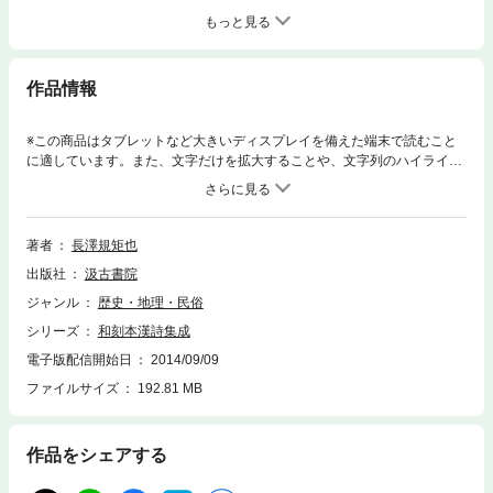
もっと見る
作品情報
※この商品はタブレットなど大きいディスプレイを備えた端末で読むこと
に適しています。また、文字だけを拡大することや、文字列のハイライ
ト、検索、辞書の参照、引用などの機能が使用できません。江戸時代の学
者が面目をかけて完成した正確な訓点つき和刻本は、今日すでに稀覯書と
なりつつあり、「（分類補註）李太白詩」「李長吉歌詩」のようにこれに
よらなければ見られないテキストを含む、漢詩115首の一大集成が吉川幸
著者
長澤規矩也
次郎先生のおすすめと、多くの個人・図書館のご協力を得てついに実現し
出版社
汲古書院
ました。
ジャンル
歴史・地理・民俗
シリーズ
和刻本漢詩集成
電子版配信開始日
2014/09/09
ファイルサイズ
192.81 MB
作品をシェアする