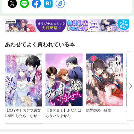
あわせてよく買われている本
【単行本】おデブ悪女
【タテヨミ】あなたは
結界師の一輪華
バッ
に転生したら、なぜか
もういりません
ロイ
ラスボス王子様に執着
今世
されています
りが
てく