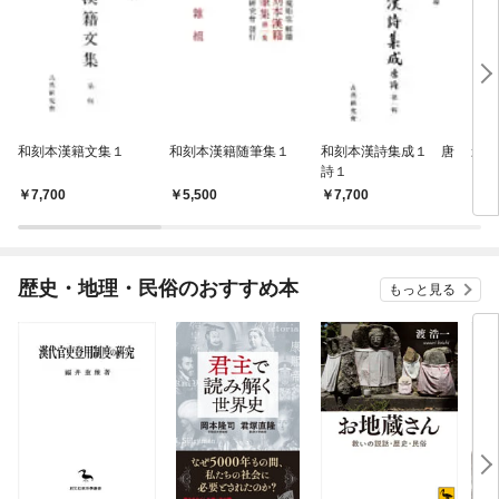
和刻本漢籍文集１
和刻本漢籍随筆集１
和刻本漢詩集成１ 唐
影印
詩１
7,700
5,500
7,700
7,
歴史・地理・民俗のおすすめ本
もっと見る