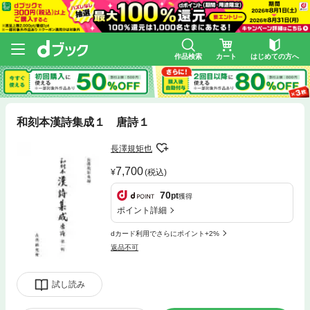
作品検索
カート
はじめての方へ
和刻本漢詩集成１ 唐詩１
長澤規矩也
7,700
(税込)
70
pt
獲得
ポイント詳細
dカード利用でさらにポイント+2%
返品不可
試し読み