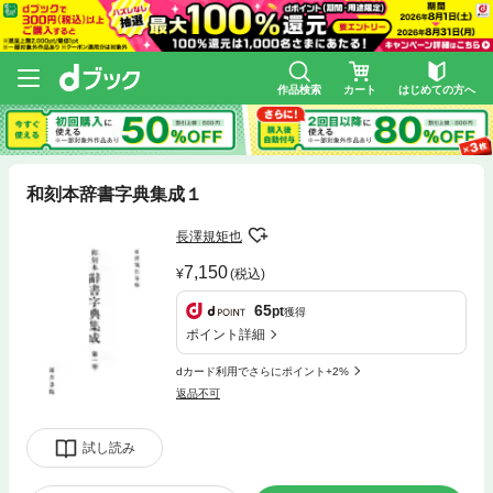
作品検索
カート
はじめての方へ
和刻本辞書字典集成１
長澤規矩也
7,150
(税込)
65
pt
獲得
ポイント詳細
dカード利用でさらにポイント+2%
返品不可
試し読み