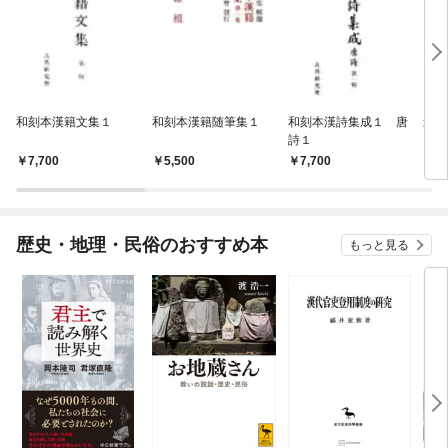
和刻本漢籍文集１
和刻本漢籍随筆集１
和刻本漢詩集成１ 唐
影印
詩１
7,700
5,500
7,700
7,
歴史・地理・民俗のおすすめ本
もっと見る