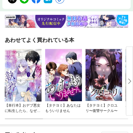
あわせてよく買われている本
【単行本】おデブ悪女
【タテヨミ】あなたは
【タテヨミ】クロユ
バッ
に転生したら、なぜか
もういりません
リ〜復讐サークル〜
ロイ
ラスボス王子様に執着
今世
されています
りが
てく
OMI