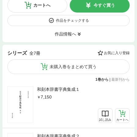
カートへ
今すぐ買う
作品をチェックする
作品情報へ
シリーズ
全7冊
お気に入り登録
未購入巻をまとめて買う
1巻から
|
最新刊から
和刻本辞書字典集成１
7,150
試し読み
カートへ
和刻本辞書字典集成２