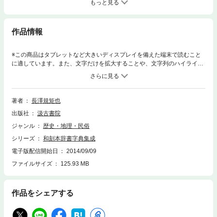
もっと見る
作品情報
※この商品はタブレットなど大きいディスプレイを備えた端末で読むこと
に適しています。また、文字だけを拡大することや、文字列のハイライ
ト、検索、辞書の参照、引用などの機能が使用できません。江戸時代以降
広く流布した辞書字典類のうち、韻書・康煕字典等を除き22部の和刻本を
収録して影印刊行。中国の社会をはじめ、日本文化への影響を知る上での
貴重な資料である。
著者
長澤規矩也
出版社
汲古書院
ジャンル
歴史・地理・民俗
シリーズ
和刻本辞書字典集成
電子版配信開始日
2014/09/09
ファイルサイズ
125.93 MB
作品をシェアする