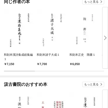
同じ作者の本
もっと見る
和刻本漢詩集成総集編
和刻本諸子大成１
和刻本正史 隋書１
和刻
１
7,150
7,700
6,050
7,
汲古書院のおすすめ本
もっと見る