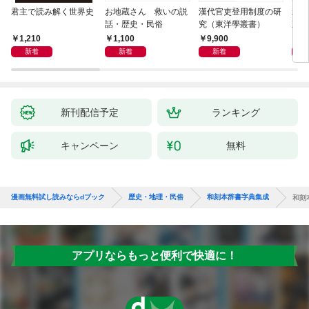
君主で読み解く世界史
お地蔵さん 救いの説
漢代官吏登用制度の研
親
話・歴史・民俗
究（東洋學叢書）
直立
迫る
1,210
1,100
9,900
1,
新着
新着
新着
新刊配信予定
ランキング
キャンペーン
無料
漫画無料試し読みならdブック
歴史・地理・民俗
和刻本辞書字典集成
和刻
アプリならもっと便利で快適に！